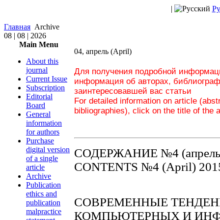
|
Ру
Главная
Archive
08 | 08 | 2026
Main Menu
04, апрель (April)
About this
journal
Для получения подробной информаци
Current Issue
информация об авторах, библиограф
Subscription
заинтересовавшей вас статьи
Editorial
For detailed information on article (abs
Board
bibliographies), click on the title of the 
General
information
for authors
Purchase
digital version
СОДЕРЖАНИЕ №4 (апрель)
of a single
CONTENTS №4 (April) 201
article
Archive
Publication
ethics and
СОВРЕМЕННЫЕ ТЕНДЕН
publication
malpractice
КОМПЬЮТЕРНЫХ И ИН