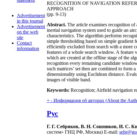
statement
RECOGNITION OF NAVIGATION REFER
APPROACH
(pp. 9-13)
Advertisement
in this journal
Abstract.
The article examines recognition of
Advertisement
inertial navigation system used to guide an ai
on the web
characteristics. The algorithm performs recogni
site
simple thresholding based on simple gradient f
Contact
efficiently excluded from search with a more co
information
features of a whole search window. A feature 
which are created at the offline stage of the alg
recognition every remaining candidate window i
such matrices’ set then are combined to form
dimensionality using Euclidean distance. Evalu
images of visible band.
Keywords:
Recognition; Airfield navigation r
+
-
Информация об авторах (About the Auth
Рус
Г. Г. Себряков, В. Н. Сошников, И. С. 
систем» ГНЦ РФ, Москва) E-mail:
sebr@gos