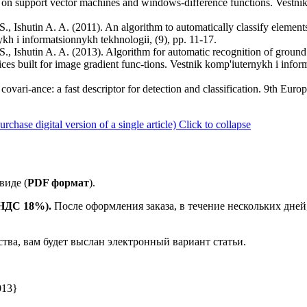
 on support vector machines and windows-difference functions. Vestni
., Ishutin A. A. (2011). An algorithm to automatically classify element
ykh i informatsionnykh tekhnologii, (9), pp. 11-17.
S., Ishutin A. A. (2013). Algorithm for automatic recognition of ground
ces built for image gradient func-tions. Vestnik komp'iuternykh i infor
 covari-ance: a fast descriptor for detection and classification. 9th Eu
ase digital version of a single article)
Click to collapse
виде (
PDF формат
).
е НДС 18%).
После оформления заказа, в течение нескольких дней
ства, вам будет выслан электронный вариант статьи.
013}