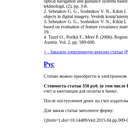
optical navigation and guidance systems based
tekhnologii, (2), pp. 3-8.
2. Sebriakov G. G., Soshnikov V. N., Kikin I. S
objects in digital imagery. Vestnik komp'iutern
3. Sebriakov G. G., Soshnikov V. N., Kikin I. 
based on evaluation of feature covariance matri
19.
4. Tuzel O., Porikli F., Meer P. (2006). Region
Austria. Vol. 2, pp. 589-600.
+
-
Заказать электронную версию статьи (Purch
Рус
Статью можно приобрести в электронном 
Стоимость статьи 350 руб. (в том числ
счет и квитанция для оплаты в банке.
После поступления денег на счет издатель
Для заказа статьи заполните форму:
{jform=1,doi=10.14489/vkit.2015.04.pp.009-