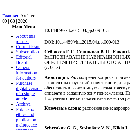
Главная
Archive
09 | 08 | 2026
Main Menu
10.14489/vkit.2015.04.pp.009-013
About this
journal
DOI: 10.14489/vkit.2015.04.pp.009-013
Current Issue
Subscription
Себряков Г. Г., Сошников В. Н., Кикин 
Editorial
РАСПОЗНАВАНИЕ НАВИГАЦИОННЫХ
Board
ОБЕСПЕЧЕНИЯ ЛЕТАТЕЛЬНОГО АППА
General
(с. 9-13)
information
Аннотация.
Рассмотрены вопросы примене
for authors
градиентных функций поля яркости, для
Purchase
обеспечить высокоточную автоматическую
digital version
аппарата в заданную зону приземления. 
of a single
Получены оценки показателей качества р
article
Archive
Ключевые слова:
распознавание; аэродр
Publication
ethics and
publication
malpractice
Sebryakov G. G., Soshnikov V. N., Kikin I. S