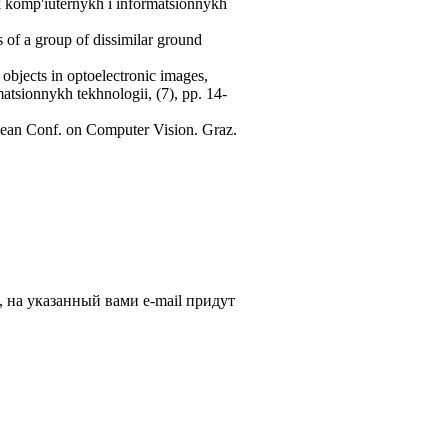
k komp'iuternykh i informatsionnykh
s of a group of dissimilar ground
 objects in optoelectronic images,
matsionnykh tekhnologii, (7), pp. 14-
ropean Conf. on Computer Vision. Graz.
, на указанный вами e-mail придут