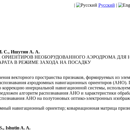
|
Русский
|
И. С., Ишутин А. А.
 ОРИЕНТИРОВ НЕОБОРУДОВАННОГО АЭРОДРОМА ДЛЯ
РАТА В РЕЖИМЕ ЗАХОДА НА ПОСАДКУ
ния векторного пространства признаков, формируемых из эле
 распознавания аэродромных навигационных ориентиров (АНО).
 коррекцию инерциальной навигационной системы, используемо
Предложен алгоритм распознавания АНО и характеристики обра
аспознавания АНО на полутоновых оптико-электронных изображ
омный навигационный ориентир; ковариационная матрица призн
., Ishutin A. A.