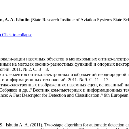
n, A. A. Ishutin
(State Research Institute of Aviation Systems State Sci
)
Click to collapse
локали-зации наземных объектов в монохромных оптико-электр
нный на методах оконно-разностных функций и опорных векторов /
й. 2011. № 2. С. 3 – 8.
ии эле-ментов оптико-электронных изображений неоднородной г
х и информационных технологий. 2011. № 9. С. 11 – 17.
оптико-электронных изображениях наземных сцен, основанный н
.Себряков и др. // Вестник ком-пьютерных и информационных техн
ance: A Fast Descriptor for Detection and Classification // 9th Europe
., Ishutin A. A. (2011). Two-stage algorithm for automatic detection and