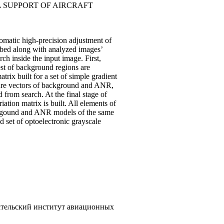
 SUPPORT OF AIRCRAFT
omatic high-precision adjustment of
ribed along with analyzed images’
ch inside the input image. First,
est of background regions are
rix built for a set of simple gradient
ature vectors of background and ANR,
d from search. At the final stage of
tion matrix is built. All elements of
ackgound and ANR models of the same
d set of optoelectronic grayscale
тельский институт авиационных