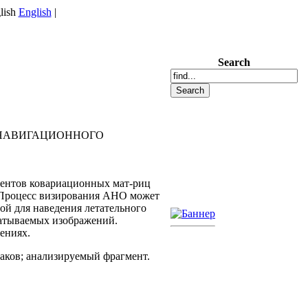
English
|
Search
 НАВИГАЦИОННОГО
ментов ковариационных мат-риц
 Процесс визирования АНО может
й для наведения летательного
батываемых изображений.
ениях.
аков; анализируемый фрагмент.