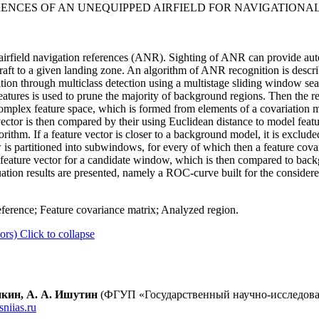
ENCES OF AN UNEQUIPPED AIRFIELD FOR NAVIGATIONAL
 airfield navigation references (ANR). Sighting of ANR can provide aut
rcraft to a given landing zone. An algorithm of ANR recognition is desc
tion through multiclass detection using a multistage sliding window sear
eatures is used to prune the majority of background regions. Then the r
mplex feature space, which is formed from elements of a covariation mat
vector is then compared by their using Euclidean distance to model fe
orithm. If a feature vector is closer to a background model, it is exclude
s partitioned into subwindows, for every of which then a feature covaria
 a feature vector for a candidate window, which is then compared to b
ation results are presented, namely a ROC-curve built for the considere
eference; Feature covariance matrix; Analyzed region.
ors)
Click to collapse
Кикин, А. А. Ишутин
(ФГУП «Государственный научно-исследова
niias.ru