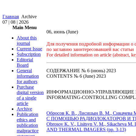
Главная
Archive
07 | 08 | 2026
Main Menu
06, июнь (June)
About this
journal
Для получения подробной информации о ст
Current Issue
по заглавию заинтересовавшей вас статьи
Subscription
For detailed information on article (abstract, ke
Editorial
Board
General
СОДЕРЖАНИЕ № 6 (июнь) 2023
information
CONTENTS № 6 (June) 2023
for authors
Purchase
ИНФОРМАЦИОННО-УПРАВЛЯЮЩИЕ 
digital version
INFORMATING-CONTROLLING COMPLE
of a single
article
Archive
Обросов К. В., Лисицын В. М., Си
Publication
С ПОМОЩЬЮ РАДИОЛОКАТОРОВ И ТЕП
ethics and
Obrosov K. V., Lisitsyn V. M., Sika
publication
AND THERMAL IMAGERS (рр. 3-13)
malpractice