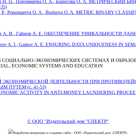
навин Н. П., Пономарева О. А., Борисова О. А. МЕТРИЧЕС
35)
avin N. P., Ponomareva O. A., Borisova O. A. METRIC BINARY CL
 Чупров А. И., Гайнов А. Е. ОБЕСПЕЧЕНИЕ УНИКАЛЬНОСТИ
 Chuprov A. I., Gainov A. E. ENSURING DATA UNIQUENESS IN S
 СОЦИАЛЬНО-ЭКОНОМИЧЕСКИХ СИСТЕМАХ И ОБРАЗО
CIAL, ECONOMIC SYSTEMS AND EDUCATION
ННОЙ ЭКОНОМИЧЕСКОЙ ДЕЯТЕЛЬНОСТИ ПРИ ПРОТИВОД
ПУТЕМ (с. 41-53)
ECONOMIC ACTIVITY IN ANTI-MONEY LAUNDERING PROCEEDS
© ООО "Издательский дом "СПЕКТР"
Разработка концепции и создание сайта - ООО «Издательский дом «СПЕКТР»