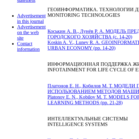
statement
ГЕОИНФОРМАТИКА. ТЕХНОЛОГИИ 
MONITORING TECHNOLOGIES
Advertisement
in this journal
Advertisement
Коськин А. В., Лунёв Р. А. МОДЕ
on the web
ГОРОДСКОГО ХОЗЯЙСТВА (с. 14-20)
site
Koskin A. V., Lunev R. A. GEOINFO
Contact
URBAN ECONOMY (рр. 14-20)
information
ИНФОРМАЦИОННАЯ ПОДДЕРЖКА ЖИ
INFOTAINMENT FOR LIFE CYCLE OF 
Платонов Е. Н., Кобилов М. Т. М
ИСПОЛЬЗОВАНИЕМ МЕТОДОВ МАШИННО
Platonov E. N., Kobilov M. T. MO
LEARNING METHODS (рр. 21-28)
ИНТЕЛЛЕКТУАЛЬНЫЕ СИСТЕМЫ
INTELLIGENCE SYSTEMS