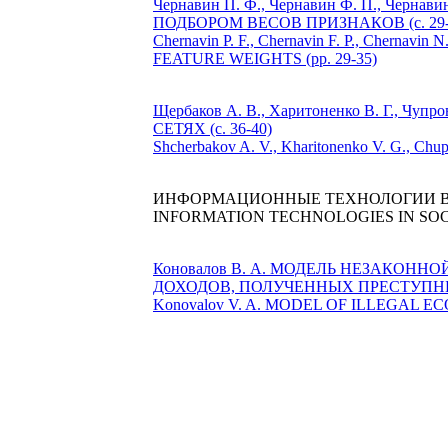
Чернавин П. Ф., Чернавин Ф. П., Чер
ПОДБОРОМ ВЕСОВ ПРИЗНАКОВ (с. 29-
Chernavin P. F., Chernavin F. P., Chern
FEATURE WEIGHTS (рр. 29-35)
Щербаков А. В., Харитоненко В. Г.,
СЕТЯХ (с. 36-40)
Shcherbakov A. V., Kharitonenko V. G.,
ИНФОРМАЦИОННЫЕ ТЕХНОЛОГИИ В
INFORMATION TECHNOLOGIES IN SO
Коновалов В. А. МОДЕЛЬ НЕЗАКО
ДОХОДОВ, ПОЛУЧЕННЫХ ПРЕСТУПНЫМ 
Konovalov V. A. MODEL OF ILLEGAL 