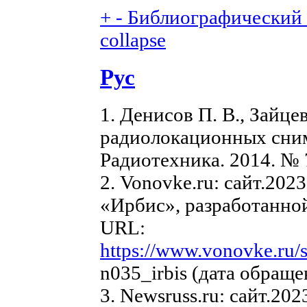
+
-
Библиографический с
collapse
Рус
1. Денисов П. В., Зайц
радиолокационных сним
Радиотехника. 2014. № 7
2. Vonovke.ru: сайт.20
«Ирбис», разработанно
URL:
https://www.vonovke.ru/s
n035_irbis (дата обраще
3. Newsruss.ru: сайт.20