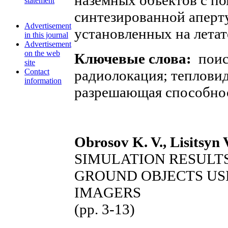
наземных объектов с п
statement
синтезированной аперт
Advertisement
установленных на летат
in this journal
Advertisement
on the web
Ключевые слова:
поис
site
Contact
радиолокация; тепловид
information
разрешающая способнос
Obrosov K. V., Lisitsyn 
SIMULATION RESULTS
GROUND OBJECTS US
IMAGERS
(рр. 3-13)