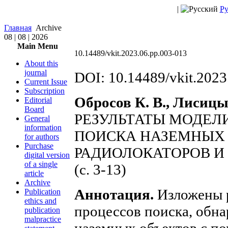
|
Ру
Главная
Archive
08 | 08 | 2026
Main Menu
10.14489/vkit.2023.06.рр.003-013
About this
journal
DOI: 10.14489/vkit.2023
Current Issue
Subscription
Обросов К. В., Лисицы
Editorial
Board
РЕЗУЛЬТАТЫ МОДЕ
General
information
ПОИСКА НАЗЕМНЫХ
for authors
Purchase
РАДИОЛОКАТОРОВ И
digital version
of a single
(с. 3-13)
article
Archive
Аннотация.
Изложены р
Publication
ethics and
процессов поиска, обн
publication
malpractice