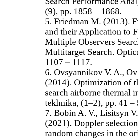
Search Performance Analy
(9), pp. 1858 – 1868.
5. Friedman M. (2013). F
and their Application to 
Multiple Observers Sear
Multitarget Search. Optica
1107 – 1117.
6. Ovsyannikov V. A., Ovs
(2014). Optimization of t
search airborne thermal
tekhnika, (1–2), pp. 41 –
7. Bobin A. V., Lisitsyn 
(2021). Doppler selectio
random changes in the ori