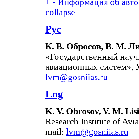
+
-
Информация об автор
collapse
Рус
К. В. Обросов, В. М. 
«Государственный науч
авиационных систем», М
lvm@gosniias.ru
Eng
K. V. Obrosov, V. M. Lis
Research Institute of Av
mail:
lvm@gosniias.ru