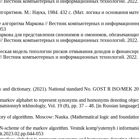
// Вестник компьютерных и информационных технологий. 2022. Т.
оритмов. М.: Наука, 1984. 432 с. (Мат. логика и основания матема
е алгоритма Маркова // Вестник компьютерных и информационных 
053
Маркова для представления синонимов и омонимов, обозначающ
// Вестник компьютерных и информационных технологий. 2022. Т.
ческая модель типологии рисков отмывания доходов и финансир
/ Вестник компьютерных и информационных технологий. 2022. Т.
ew and dictionary. (2021). National standard No. GOST R ISO/MEK 2
 markov alphabet to represent synonyms and homonyms denoting object
rmatsionnyh tekhnologiy, Vol. 19 (8), pp. 37 – 48. [in Russian languag
ory of algorithms. Moscow: Nauka. (Mathematical logic and foundatio
 N-scheme of the markov algorithm. Vestnik komp'yuternyh i informatsi
it.2023.02.pp.044-053