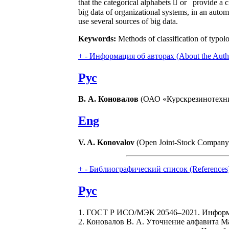
that the categorical alphabets  or provide a c
big data of organizational systems, in an automati
use several sources of big data.
Keywords:
Methods of classification of typol
+
-
Информация об авторах (About the Auth
Рус
В. А. Коновалов
(ОАО «Курскрезинотехник
Eng
V. A. Konovalov
(Open Joint-Stock Company 
+
-
Библиографический список (References
Рус
1. ГОСТ Р ИСО/МЭК 20546–2021. Информац
2. Коновалов В. А. Уточнение алфавита 