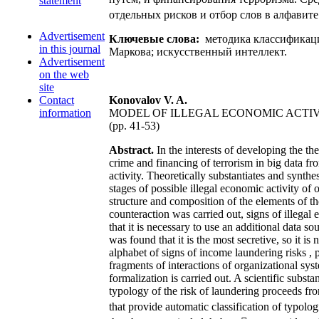
statement
отдельных рисков и отбор слов в алфавит
Advertisement
Ключевые слова:
методика классификаци
in this journal
Маркова; искусственный интеллект.
Advertisement
on the web
site
Contact
Konovalov V. A.
information
MODEL OF ILLEGAL ECONOMIC ACTI
(рр. 41-53)
Abstract.
In the interests of developing the th
crime and financing of terrorism in big data fr
activity. Theoretically substantiates and synth
stages of possible illegal economic activity of
structure and composition of the elements of th
counteraction was carried out, signs of illegal e
that it is necessary to use an additional data s
was found that it is the most secretive, so it 
alphabet of signs of income laundering risks , p
fragments of interactions of organizational syst
formalization is carried out. A scientific subs
typology of the risk of laundering proceeds fr
that provide automatic classification of typolo