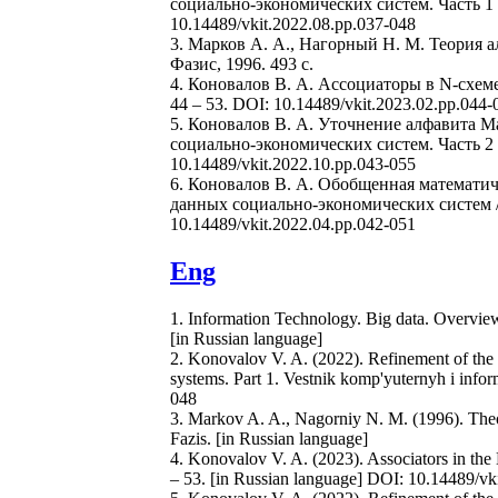
социально-экономических систем. Часть 1 
10.14489/vkit.2022.08.pp.037-048
3. Марков А. А., Нагорный Н. М. Теория алг
Фазис, 1996. 493 с.
4. Коновалов В. А. Ассоциаторы в N-схем
44 – 53. DOI: 10.14489/vkit.2023.02.pp.044-
5. Коновалов В. А. Уточнение алфавита 
социально-экономических систем. Часть 2 
10.14489/vkit.2022.10.рр.043-055
6. Коновалов В. А. Обобщенная математи
данных социально-экономических систем /
10.14489/vkit.2022.04.pp.042-051
Eng
1. Information Technology. Big data. Overvi
[in Russian language]
2. Konovalov V. A. (2022). Refinement of the
systems. Part 1. Vestnik komp'yuternyh i info
048
3. Markov A. A., Nagorniy N. M. (1996). The
Fazis. [in Russian language]
4. Konovalov V. A. (2023). Associators in the
– 53. [in Russian language] DOI: 10.14489/vk