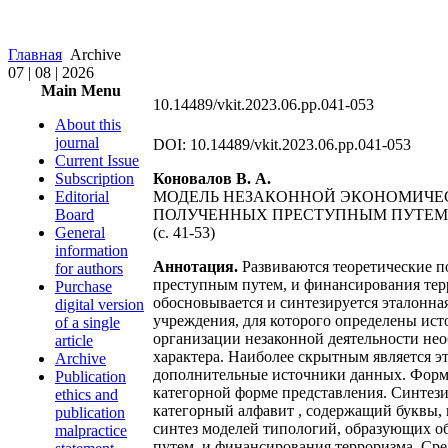
Главная
Archive
07 | 08 | 2026
Main Menu
10.14489/vkit.2023.06.pp.041-053
About this
journal
DOI: 10.14489/vkit.2023.06.pp.041-053
Current Issue
Subscription
Коновалов В. А.
Editorial
МОДЕЛЬ НЕЗАКОННОЙ ЭКОНОМИЧЕ
Board
ПОЛУЧЕННЫХ ПРЕСТУПНЫМ ПУТЕМ
General
(с. 41-53)
information
Аннотация.
Развиваются теоретические п
for authors
преступным путем, и финансирования тер
Purchase
обосновывается и синтезируется эталонна
digital version
учреждения, для которого определены ист
of a single
организации незаконной деятельности не
article
характера. Наиболее скрытным является э
Archive
дополнительные источники данных. Форма
Publication
категорной форме представления. Синтез
ethics and
категорный алфавит , содержащий буквы, 
publication
синтез моделей типологий, образующих 
malpractice
путем, и финансирования терроризма. Ср