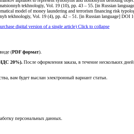
 markov alphabet to represent synonyms and homonyms denoting object
rmatsionnyh tekhnologiy, Vol. 19 (10), pp. 43 – 55. [in Russian langua
atical model of money laundering and terrorism financing risk typolo
nyh tekhnologiy, Vol. 19 (4), pp. 42 – 51. [in Russian language] DOI
ase digital version of a single article)
Click to collapse
виде (
PDF формат
).
е НДС 20%).
После оформления заказа, в течение нескольких дней
ства, вам будет выслан электронный вариант статьи.
аботку персональных данных.