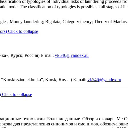
lassification of typologies of individual risks of laundering proceeds fr
c mode. The classification of typologies is possible at all stages of illega
ogies; Money laundering; Big data; Category theory; Theory of Markov al
ors)
Click to collapse
а», Курск, Россия) E-mail:
vk546@yandex.ru
“Kurskrezinotekhnika”, Kursk, Russia) E-mail:
vk546@yandex.ru
)
Click to collapse
ионные технологии. Большие данные. Обзор и словарь. М.: Ста
Маркова для представления синонимов и омонимов, обозначающ