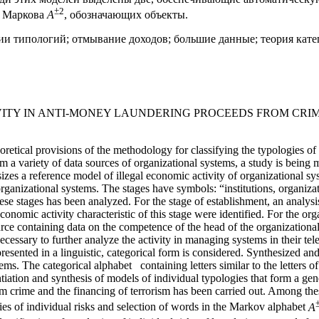
±
2
е Маркова
A
, обозначающих объекты.
и типологий; отмывание доходов; большие данные; теория кате
VITY IN ANTI-MONEY LAUNDERING PROCEEDS FROM CRI
eoretical provisions of the methodology for classifying the typologies of
om a variety of data sources of organizational systems, a study is being 
esizes a reference model of illegal economic activity of organizational s
 organizational systems. The stages have symbols: “institutions, organiza
ese stages has been analyzed. For the stage of establishment, an analysis
conomic activity characteristic of this stage were identified. For the org
ource containing data on the competence of the head of the organizational
is necessary to further analyze the activity in managing systems in their
resented in a linguistic, categorical form is considered. Synthesized and 
ems. The categorical alphabet containing letters similar to the letters of
tantiation and synthesis of models of individual typologies that form a g
om crime and the financing of terrorism has been carried out. Among th
gies of individual risks and selection of words in the Markov alphabet
A