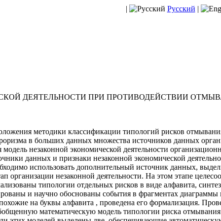
|
Русский
|
СКОЙ ДЕЯТЕЛЬНОСТИ ПРИ ПРОТИВОДЕЙСТВИИ ОТМЫВ
оложения методики классификации типологий рисков отмывани
роризма в больших данных множества источников данных орган
я модель незаконной экономической деятельности организационн
очники данных и признаки незаконной экономической деятельнос
обходимо использовать дополнительный источник данных, выдел
тап организации незаконной деятельности. На этом этапе целесо
лизованы типологии отдельных рисков в виде алфавита, синтез
ированы и научно обоснованы события в фрагментах диаграммы
похожие на буквы алфавита , проведена его формализация. Пров
обобщенную математическую модель типологии риска отмывания
еди этих моделей выделены две, обеспечивающие автоматическ