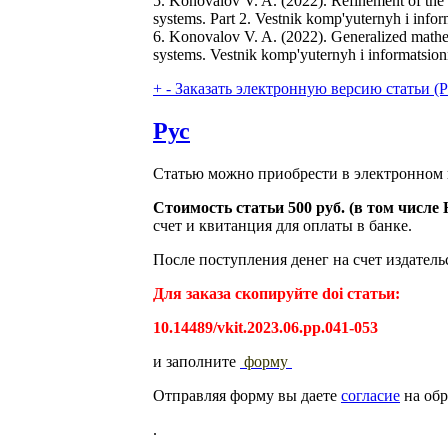
5. Konovalov V. A. (2022). Refinement of the
systems. Part 2. Vestnik komp'yuternyh i info
6. Konovalov V. A. (2022). Generalized mathem
systems. Vestnik komp'yuternyh i informatsion
+
-
Заказать электронную версию статьи (Purch
Рус
Статью можно приобрести в электронном 
Стоимость статьи 500 руб. (в том числ
счет и квитанция для оплаты в банке.
После поступления денег на счет издатель
Для заказа скопируйте doi статьи:
10.14489/vkit.2023.06.pp.041-053
и заполните
форму
Отправляя форму вы даете
согласие
на обр
.