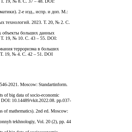
 19, № 8. C. 37 – 48. DOI:
тики). 2-е изд., испр. и доп. М.:
технологий. 2023. Т. 20, № 2. C.
их объекты больших данных
 19, № 10. C. 43 – 55. DOI:
ования терроризма в больших
 19, № 4. C. 42 – 51. DOI
0546-2021. Moscow: Standartinform.
s of big data of socio-economic
e] DOI: 10.14489/vkit.2022.08. pp.037-
ns of mathematics). 2nd ed. Moscow:
onnyh tekhnologiy, Vol. 20 (2), pp. 44