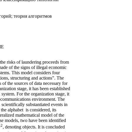
горий; теория алгоритмов
ME
 the risks of laundering proceeds from
made of the signs of illegal economic
ystems. This model considers four
tions, structuring and actions”. The
 of the sources of data necessary for
anization stage, it has been established
 system. For the organization stage, it
 telecommunications environment. The
scientifically substantiated events in
 the alphabet is considered, its
eneralized mathematical model of the
ese models, two have been identified
±
2
, denoting objects. It is concluded