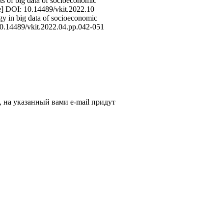
s of big data of socioeconomic
ge] DOI: 10.14489/vkit.2022.10
gy in big data of socioeconomic
 10.14489/vkit.2022.04.pp.042-051
, на указанный вами e-mail придут