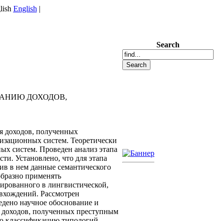
English
|
Search
АНИЮ ДОХОДОВ,
я доходов, полученных
изационных систем. Теоретически
ых систем. Проведен анализ этапа
ти. Установлено, что для этапа
ив в нем данные семантического
образно применять
ированного в лингвистической,
 вхождений. Рассмотрен
едено научное обоснование и
 доходов, полученных преступным
ую классификацию типологий