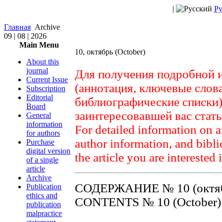
|
Ру
Главная
Archive
09 | 08 | 2026
Main Menu
10, октябрь (October)
About this
journal
Для получения подробной 
Current Issue
(аннотация, ключевые слов
Subscription
Editorial
библиографические списки)
Board
заинтересовавшей вас стат
General
information
For detailed information on a
for authors
author information, and biblio
Purchase
digital version
the article you are interested 
of a single
article
Archive
СОДЕРЖАНИЕ № 10 (октяб
Publication
ethics and
CONTENTS № 10 (October)
publication
malpractice