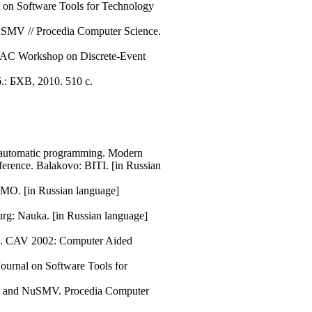
l on Software Tools for Technology
SMV // Procedia Computer Science.
d IFAC Workshop on Discrete-Event
 БХВ, 2010. 510 с.
 on automatic programming. Modern
ference. Balakovo: BITI. [in Russian
NMO. [in Russian language]
burg: Nauka. [in Russian language]
ng. CAV 2002: Computer Aided
ournal on Software Tools for
MS and NuSMV. Procedia Computer