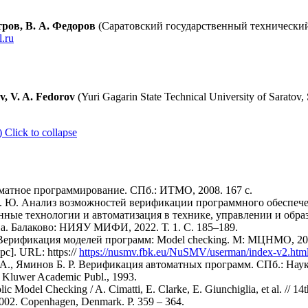
тров, В. А. Федоров
(Саратовский государственный технически
.ru
v, V. A. Fedorov
(Yuri Gagarin State Technical University of Saratov, 
)
Click to collapse
матное программирование. СПб.: ИТМО, 2008. 167 с.
 Д. Ю. Анализ возможностей верификации программного обеспече
нные технологии и автоматизация в технике, управлении и обра
ова. Балаково: НИЯУ МИФИ, 2022. Т. 1. С. 185–189.
. Верификация моделей программ: Model checking. М: МЦНМО, 200
]. URL: https://
https://nusmv.fbk.eu/NuSMV/userman/index-v2.htm
 А., Яминов Б. Р. Верификация автоматных программ. СПб.: Наука
 Kluwer Academic Publ., 1993.
Model Checking / A. Cimatti, E. Clarke, E. Giunchiglia, et al. // 14
2002. Copenhagen, Denmark. P. 359 – 364.