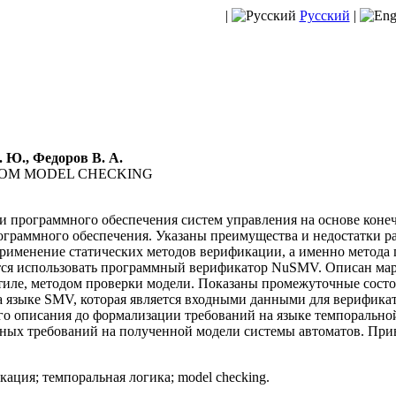
|
Русский
|
. Ю., Федоров В. А.
ОМ MODEL CHECKING
 программного обеспечения систем управления на основе конеч
ограммного обеспечения. Указаны преимущества и недостатки 
именение статических методов верификации, а именно метода п
ется использовать программный верификатор NuSMV. Описан м
тиле, методом проверки модели. Показаны промежуточные состо
а языке SMV, которая является входными данными для верифик
ого описания до формализации требований на языке темпоральн
х требований на полученной модели системы автоматов. Приве
ация; темпоральная логика; model checking.