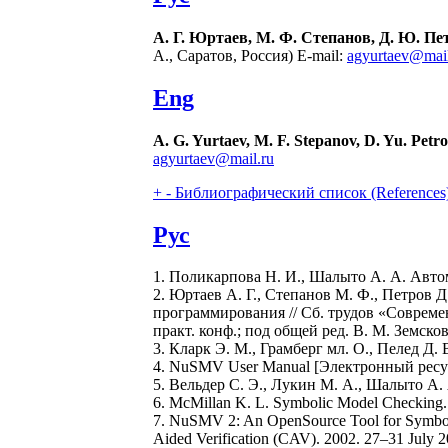
А. Г. Юртаев, М. Ф. Степанов, Д. Ю. Пе
А., Саратов, Россия) E-mail:
agyurtaev@mail
Eng
A. G. Yurtaev, M. F. Stepanov, D. Yu. Petro
agyurtaev@mail.ru
+
-
Библиографический список (References
Рус
1. Поликарпова Н. И., Шалыто А. А. Авто
2. Юртаев А. Г., Степанов М. Ф., Петров
программирования // Сб. трудов «Совреме
практ. конф.; под общей ред. В. М. Земск
3. Кларк Э. М., Грамберг мл. О., Пелед Д
4. NuSMV User Manual [Электронный ресурс
5. Вельдер С. Э., Лукин М. А., Шалыто А.
6. McMillan K. L. Symbolic Model Checking.
7. NuSMV 2: An OpenSource Tool for Symbolic 
Aided Verification (CAV). 2002. 27–31 July 