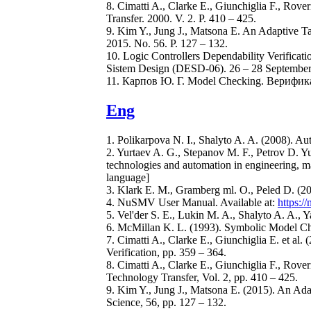
8. Cimatti A., Clarke E., Giunchiglia F., Ro
Transfer. 2000. V. 2. P. 410 – 425.
9. Kim Y., Jung J., Matsona E. An Adaptiv
2015. No. 56. P. 127 – 132.
10. Logic Controllers Dependability Verificat
Sistem Design (DESD-06). 26 – 28 September 2
11. Карпов Ю. Г. Model Checking. Верифи
Eng
1. Polikarpova N. I., Shalyto A. A. (2008). A
2. Yurtaev A. G., Stepanov M. F., Petrov D. Yu
technologies and automation in engineering, m
language]
3. Klark E. M., Gramberg ml. O., Peled D. (
4. NuSMV User Manual. Available at:
https:
5. Vel'der S. E., Lukin M. A., Shalyto A. A., 
6. McMillan K. L. (1993). Symbolic Model C
7. Cimatti A., Clarke E., Giunchiglia E. et
Verification, pp. 359 – 364.
8. Cimatti A., Clarke E., Giunchiglia F., Ro
Technology Transfer, Vol. 2, pp. 410 – 425.
9. Kim Y., Jung J., Matsona E. (2015). An
Science, 56, pp. 127 – 132.