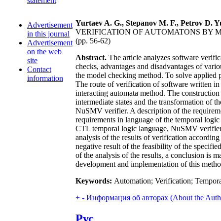
statement
Yurtaev A. G., Stepanov M. F., Petrov D. Y
Advertisement
VERIFICATION OF AUTOMATONS BY
in this journal
(pp. 56-62)
Advertisement
on the web
Abstract.
The article analyzes software verific
site
checks, advantages and disadvantages of various 
Contact
the model checking method. To solve applied p
information
The route of verification of software written 
interacting automata method. The construction o
intermediate states and the transformation of t
NuSMV verifier. A description of the requiremen
requirements in language of the temporal logi
CTL temporal logic language, NuSMV verifier c
analysis of the results of verification accordin
negative result of the feasibility of the specifi
of the analysis of the results, a conclusion is 
development and implementation of this metho
Keywords:
Automation; Verification; Tempora
+
-
Информация об авторах (About the Auth
Рус