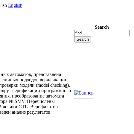
English
|
Search
ных автоматов, представлена
различных подходов верификации
роверки модели (model checking).
аршрут верификации программного
яния, преобразование автомата
атора NuSMV. Перечислены
ой логики CTL. Верификатор
ден анализ результатов