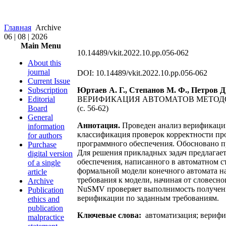
Главная
Archive
06 | 08 | 2026
Main Menu
10.14489/vkit.2022.10.pp.056-062
About this
journal
DOI: 10.14489/vkit.2022.10.pp.056-062
Current Issue
Subscription
Юртаев А. Г., Степанов М. Ф., Петров Д
Editorial
ВЕРИФИКАЦИЯ АВТОМАТОВ МЕТОД
Board
(с. 56-62)
General
Аннотация.
Проведен анализ верификации
information
классификация проверок корректности пр
for authors
программного обеспечения. Обосновано пр
Purchase
Для решения прикладных задач предлага
digital version
обеспечения, написанного в автоматном с
of a single
формальной модели конечного автомата н
article
требования к модели, начиная от словесн
Archive
NuSMV проверяет выполнимость полученны
Publication
верификации по заданным требованиям.
ethics and
publication
Ключевые слова:
автоматизация; верифик
malpractice