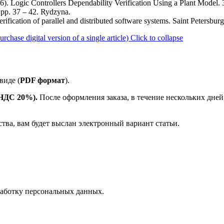
006). Logic Controllers Dependability Verification Using a Plant Mode
 pp. 37 – 42. Rydzyna.
fication of parallel and distributed software systems. Saint Petersbu
ase digital version of a single article)
Click to collapse
виде (
PDF формат
).
е НДС 20%).
После оформления заказа, в течение нескольких дней
ства, вам будет выслан электронный вариант статьи.
аботку персональных данных.