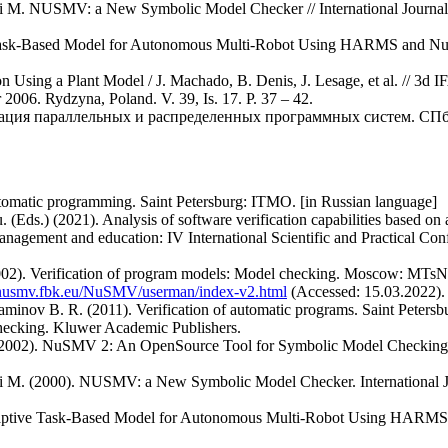
veri M. NUSMV: a New Symbolic Model Checker // International Journa
e Task-Based Model for Autonomous Multi-Robot Using HARMS and Nu
ion Using a Plant Model / J. Machado, B. Denis, J. Lesage, et al. // 3
006. Rydzyna, Poland. V. 39, Is. 17. P. 37 – 42.
кация параллельных и распределенных программных систем. СПб.:
utomatic programming. Saint Petersburg: ITMO. [in Russian language]
. (Eds.) (2021). Analysis of software verification capabilities based
anagement and education: IV International Scientific and Practical Con
2002). Verification of program models: Model checking. Moscow: MTs
//nusmv.fbk.eu/NuSMV/userman/index-v2.html
(Accessed: 15.03.2022).
Yaminov B. R. (2011). Verification of automatic programs. Saint Peters
hecking. Kluwer Academic Publishers.
 al. (2002). NuSMV 2: An OpenSource Tool for Symbolic Model Checki
veri M. (2000). NUSMV: a New Symbolic Model Checker. International J
 Adaptive Task-Based Model for Autonomous Multi-Robot Using HAR