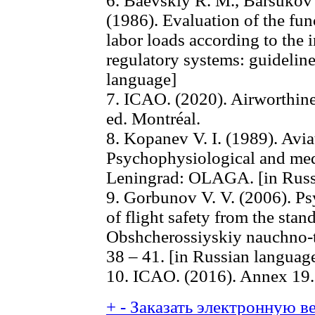
6. Baevskiy R. M., Barsukov Z
(1986). Evaluation of the fun
labor loads according to the i
regulatory systems: guidelin
language]
7. ICAO. (2020). Airworthin
ed. Montréal.
8. Kopanev V. I. (1989). Avia
Psychophysiological and medi
Leningrad: OLAGA. [in Russ
9. Gorbunov V. V. (2006). P
of flight safety from the stan
Obshcherossiyskiy nauchno-te
38 – 41. [in Russian languag
10. ICAO. (2016). Annex 19.
+
-
Заказать электронную ве