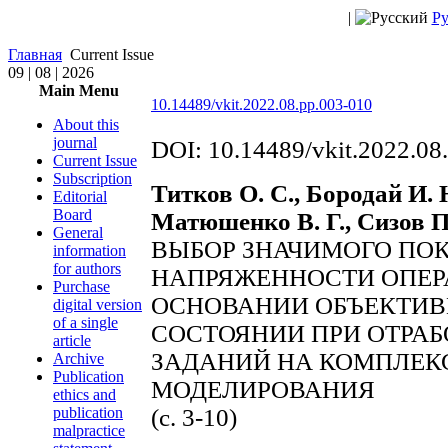
|
Ру
Главная
Current Issue
09 | 08 | 2026
Main Menu
10.14489/vkit.2022.08.pp.003-010
About this
journal
DOI: 10.14489/vkit.2022.08
Current Issue
Subscription
Титков О. С., Бородай И.
Editorial
Board
Матюшенко В. Г., Сизов П
General
ВЫБОР ЗНАЧИМОГО ПО
information
for authors
НАПРЯЖЕННОСТИ ОПЕР
Purchase
ОСНОВАНИИ ОБЪЕКТИВ
digital version
of a single
СОСТОЯНИИ ПРИ ОТРА
article
ЗАДАНИЙ НА КОМПЛЕК
Archive
Publication
МОДЕЛИРОВАНИЯ
ethics and
publication
(с. 3-10)
malpractice