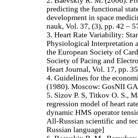
2. Baevskiy R. M. (2006). Pr
predicting the functional stat
development in space medici
nauk, Vol. 37, (3), pp. 42 – 
3. Heart Rate Variability: St
Physiological Interpretation 
the European Society of Car
Society of Pacing and Electr
Heart Journal, Vol. 17, pp. 3
4. Guidelines for the economi
(1980). Moscow: GosNII GA.
5. Sizov P. S, Titkov O. S., 
regression model of heart rate
dynamic HMS operator tensio
All-Russian scientific and te
Russian language]