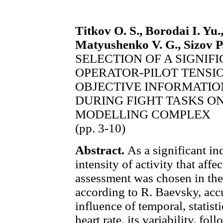
Titkov O. S., Borodai I. Yu.
Matyushenko V. G., Sizov P
SELECTION OF A SIGNIF
OPERATOR-PILOT TENSIO
OBJECTIVE INFORMATIO
DURING FIGHT TASKS O
MODELLING COMPLEX
(pp. 3-10)
Abstract.
As a significant ind
intensity of activity that affe
assessment was chosen in the
according to R. Baevsky, accu
influence of temporal, statisti
heart rate, its variability, fo