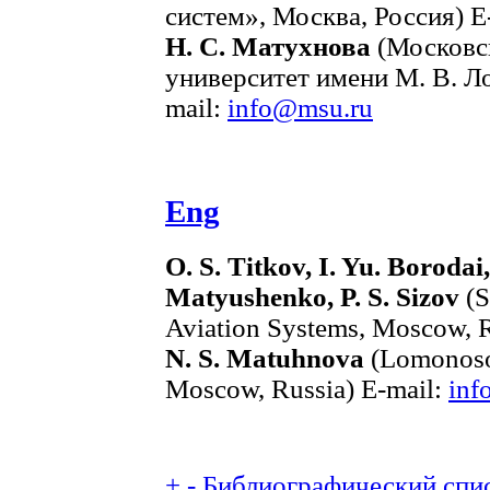
систем», Москва, Россия) E
Н. С. Матухнова
(Московс
университет имени М. В. Л
mail:
info@msu.ru
Eng
O. S. Titkov, I. Yu. Borodai
Matyushenko, P. S. Sizov
(S
Aviation Systems, Moscow, R
N. S. Matuhnova
(Lomonosov
Moscow, Russia) E-mail:
inf
+
-
Библиографический спис