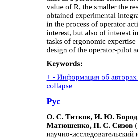
value of R, the smaller the r
obtained experimental integra
in the process of operator act
interest, but also of interest i
tasks of ergonomic expertise
design of the operator-pilot ac
Keywords:
+
-
Информация об авторах 
collapse
Рус
О. С. Титков, И. Ю. Бород
Матюшенко, П. С. Сизов
(
научно-исследовательский 