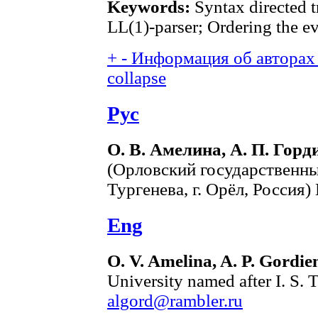
Keywords:
Syntax directed t
LL(1)-parser; Ordering the eva
+
-
Информация об авторах 
collapse
Рус
О. В. Амелина, А. П. Горд
(Орловский государственны
Тургенева, г. Орёл, Россия)
Eng
O. V. Amelina, A. P. Gordie
University named after I. S. 
algord@rambler.ru