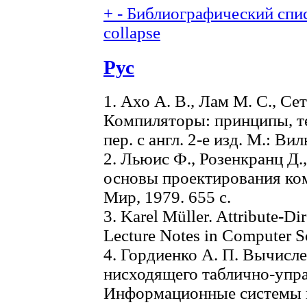
+
-
Библиографический спис
collapse
Рус
1. Ахо А. В., Лам М. С., Сет
Компиляторы: принципы, те
пер. с англ. 2-е изд. М.: Ви
2. Льюис Ф., Розенкранц Д.
основы проектирования комп
Мир, 1979. 655 с.
3. Karel Müller. Attribute-D
Lecture Notes in Computer Sc
4. Гордиенко А. П. Вычисле
нисходящего таблично-упра
Информационные системы и 