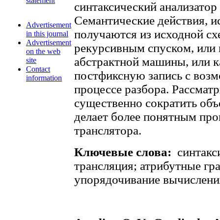
statement
синтаксический анализатор 
Семантические действия, и
Advertisement
получаются из исходной сх
in this journal
Advertisement
рекурсивным спуском, или 
on the web
абстрактной машины, или к
site
Contact
постфиксную запись с возм
information
процессе разбора. Рассмат
существенно сократить объ
делает более понятным про
транслятора.
Ключевые слова:
синтакс
трансляция; атрибутные гр
упорядочивание вычислени