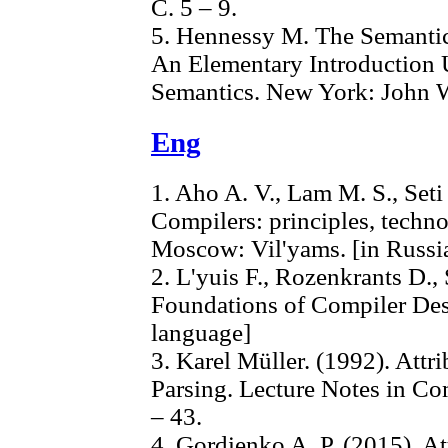
С. 5 – 9.
5. Hennessy M. The Semanti
An Elementary Introduction U
Semantics. New York: John W
Eng
1. Aho A. V., Lam M. S., Seti
Compilers: principles, techno
Moscow: Vil'yams. [in Russi
2. L'yuis F., Rozenkrants D., 
Foundations of Compiler Des
language]
3. Karel Müller. (1992). Att
Parsing. Lecture Notes in Co
– 43.
4. Gordienko A. P. (2015). A