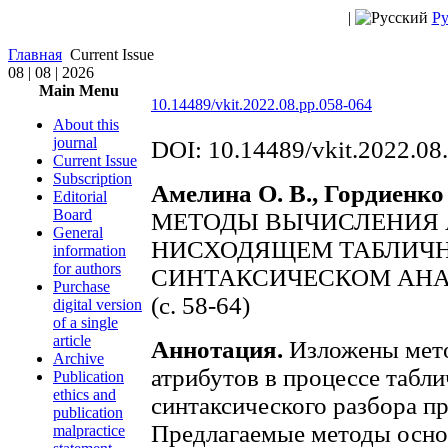
|
Ру
Главная
Current Issue
08 | 08 | 2026
Main Menu
10.14489/vkit.2022.08.pp.058-064
About this
journal
DOI: 10.14489/vkit.2022.08
Current Issue
Subscription
Амелина О. В., Гордиенко 
Editorial
Board
МЕТОДЫ ВЫЧИСЛЕНИЯ 
General
НИСХОДЯЩЕМ ТАБЛИЧ
information
for authors
СИНТАКСИЧЕСКОМ АНА
Purchase
(с. 58-64)
digital version
of a single
article
Аннотация.
Изложены мето
Archive
атрибутов в процессе табл
Publication
ethics and
синтаксического разбора п
publication
Предлагаемые методы осно
malpractice