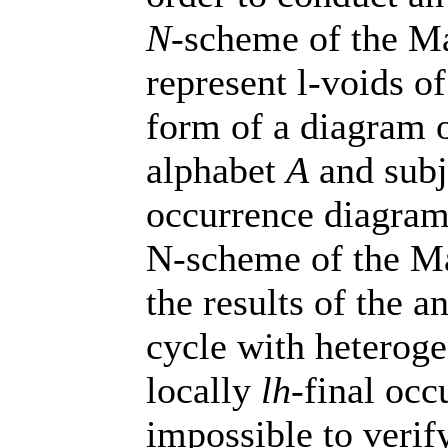
N
-scheme of the Ma
represent
l
-voids o
form of a diagram 
alphabet
А
and subj
occurrence diagrams
N-scheme of the Ma
the results of the a
cycle with heterogen
locally
l
h
-final occ
impossible to verif