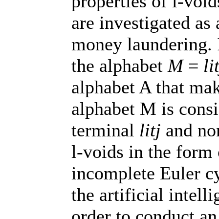
properties of
l
-void
are investigated as 
money laundering. 
the alphabet
M
=
l
i
alphabet A that ma
alphabet M is cons
terminal
l
i
t
j
and no
l
-voids in the form
incomplete Euler cy
the artificial intel
order to conduct a