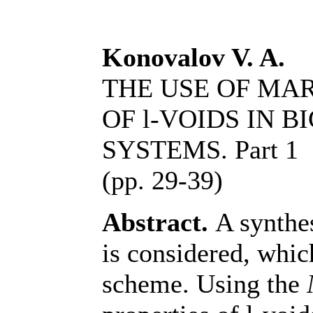
Konovalov V. A.
THE USE OF MA
OF
l
-VOIDS IN B
SYSTEMS. Part 1
(pp. 29-39)
Abstract.
A synthe
is considered, whi
scheme. Using the