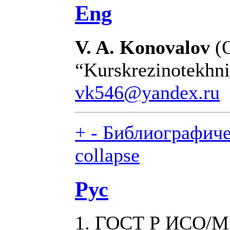
Eng
V. A. Konovalov
(O
“Kurskrezinotekhni
vk546@yandex.ru
+
-
Библиографичес
collapse
Рус
1. ГОСТ Р ИСО/М