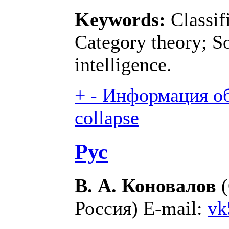
Keywords:
Сlassif
Category theory; S
intelligence.
+
-
Информация об 
collapse
Рус
В. А. Коновалов
(
Россия) E-mail:
vk