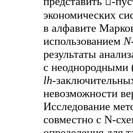
представить -пу
экономических си
в алфавите Марко
использованием
N
результаты анали
с неоднородными 
l
h
-заключительных
невозможности ве
Исследование мет
совместно с N-схе
определения для т