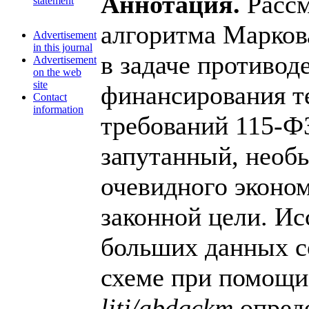
Аннотация.
Рассм
statement
алгоритма Марков
Advertisement
in this journal
в задаче противод
Advertisement
on the web
site
финансирования т
Contact
information
требований 115-Ф
запутанный, необ
очевидного эконо
законной цели. И
больших данных с
схеме при помощи
l
i
t
j
/
a
b
d
g
c
k
m
опред