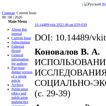
|
Ру
Главная
Current Issue
08 | 08 | 2026
Main Menu
10.14489/vkit.2022.06.pp.029-039
About this
journal
DOI: 10.14489/vki
Current Issue
Subscription
Editorial
Коновалов В. А.
Board
General
ИСПОЛЬЗОВАНИ
information
for authors
Purchase
ИССЛЕДОВАНИ
digital version
of a single
СОЦИАЛЬНО-ЭКО
article
Archive
Publication
(с. 29-39)
ethics and
publication
malpractice