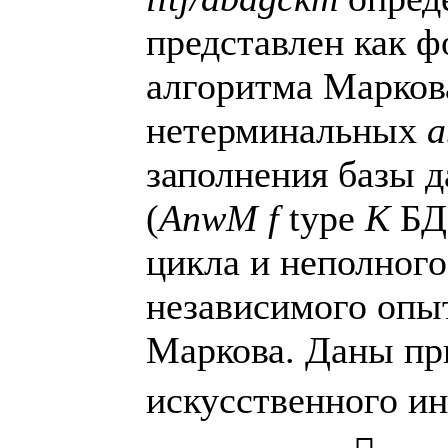
представлен как 
алгоритма Марков
нетерминальных
a
заполнения базы д
(
A
n
w
M
f
type
K
БД
цикла и неполного
независимого опы
Маркова. Даны пр
искусственного ин