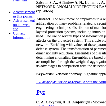
statement
Sakulin S. A., Alfimtsev A. N., Lomanov A.
NETWORK ANOMALY DETECTION BAS
(pp. 48-56)
Advertisement
in this journal
Abstract.
The bulk move of employees to a rem
Advertisement
aggravation of many problems related to securit
on the web
engineering techniques, distribution of malic
site
layered protection systems, including intrusion 
Contact
used. The use of several types of information pro
information
attacks on the protected system. This article p
network. Enriching with values of these paramet
defense system. The transformation of paramet
dimensionality reduction. Ensembles of classif
determining anomalies. Ensembles are based on l
accomplished through the weighted aggregation
its advantages in comparison with the detectio
Keywords:
Network anomaly; Signature appro
+
-
Информация об авторах (About the Auth
Рус
С. А. Сакулин, А. Н. Алфимцев
(Московс