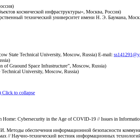
оссия)
ъектов космической инфраструктуры», Москва, Россия)
ственный технический университет имени Н. Э. Баумана, Москв
w State Technical University, Moscow, Russia) E-mail:
ss141291@y
ssia)
on of Graound Space Infrastructure”, Moscow, Russia)
echnical University, Moscow, Russia)
)
Click to collapse
m Home: Cybersecurity in the Age of COVID-19 // Issues in Informatio
И. И. Методы обеспечения информационной безопасности комму
ах // Научно-технический вестник информационных технологий, 