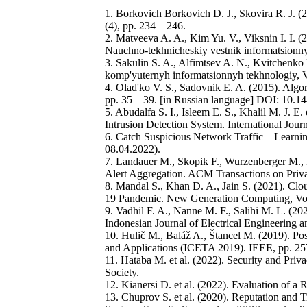
1. Borkovich Borkovich D. J., Skovira R. J. 
(4), pp. 234 – 246.
2. Matveeva A. A., Kim Yu. V., Viksnin I. I. (
Nauchno-tekhnicheskiy vestnik informatsionnyh 
3. Sakulin S. A., Alfimtsev A. N., Kvitchenko K
komp'yuternyh informatsionnyh tekhnologiy, V
4. Olad'ko V. S., Sadovnik E. A. (2015). Algor
pp. 35 – 39. [in Russian language] DOI: 10.1
5. Abudalfa S. I., Isleem E. S., Khalil M. J. 
Intrusion Detection System. International Jour
6. Catch Suspicious Network Traffic – Learni
08.04.2022).
7. Landauer M., Skopik F., Wurzenberger M.,
Alert Aggregation. ACM Transactions on Privacy
8. Mandal S., Khan D. A., Jain S. (2021). C
19 Pandemic. New Generation Computing, Vol.
9. Vadhil F. A., Nanne M. F., Salihi M. L. (2
Indonesian Journal of Electrical Engineering an
10. Hulič M., Baláž A., Štancel M. (2019). Po
and Applications (ICETA 2019). IEEE, pp. 25
11. Hataba M. et al. (2022). Security and Pr
Society.
12. Kianersi D. et al. (2022). Evaluation of a
13. Chuprov S. et al. (2020). Reputation and 