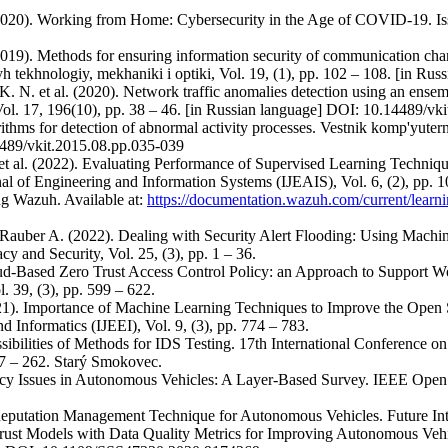
(2020). Working from Home: Cybersecurity in the Age of COVID-19. Iss
2019). Methods for ensuring information security of communication chan
tekhnologiy, mekhaniki i optiki, Vol. 19, (1), pp. 102 – 108. [in Rus
. N. et al. (2020). Network traffic anomalies detection using an ensemb
ol. 17, 196(10), pp. 38 – 46. [in Russian language] DOI: 10.14489/vk
ithms for detection of abnormal activity processes. Vestnik komp'yuter
4489/vkit.2015.08.pp.035-039
E. et al. (2022). Evaluating Performance of Supervised Learning Techni
nal of Engineering and Information Systems (IJEAIS), Vol. 6, (2), pp. 1
ng Wazuh. Available at:
https://documentation.wazuh.com/current/learn
 Rauber A. (2022). Dealing with Security Alert Flooding: Using Mach
 and Security, Vol. 25, (3), pp. 1 – 36.
loud-Based Zero Trust Access Control Policy: an Approach to Suppo
 39, (3), pp. 599 – 622.
021). Importance of Machine Learning Techniques to Improve the Open 
d Informatics (IJEEI), Vol. 9, (3), pp. 774 – 783.
ssibilities of Methods for IDS Testing. 17th International Conference
7 – 262. Starý Smokovec.
ivacy Issues in Autonomous Vehicles: A Layer-Based Survey. IEEE Ope
 Reputation Management Technique for Autonomous Vehicles. Future Inter
Trust Models with Data Quality Metrics for Improving Autonomous Vehi