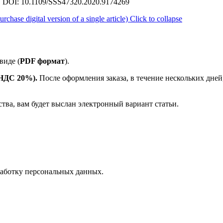
 8. DOI: 10.1109/SSS47320.2020.9174269
ase digital version of a single article)
Click to collapse
виде (
PDF формат
).
е НДС 20%).
После оформления заказа, в течение нескольких дней
ства, вам будет выслан электронный вариант статьи.
аботку персональных данных.