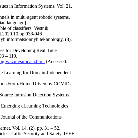
ues in Information Systems, Vol. 21,
nels in multi-agent robotic systems.
sian language]
le of classifiers. Vestnik
it.2020.10.pp.038-046
nyh informatsionnyh tekhnologiy, (8),
ques for Developing Real-Time
03 – 119.
ing-wazuh/suricata.html
(Accessed:
ine Learning for Domain-Independent
rt Work-From-Home Driven by COVID-
Source Intrusion Detection Systems.
 on Emerging eLearning Technologies
n Journal of the Communications
net, Vol. 14, (2), pp. 31 – 52.
cles Traffic Security and Safety. IEEE