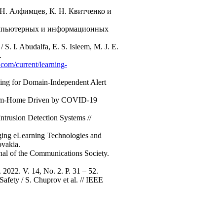
 Н. Алфимцев, К. Н. Квитченко и
 компьютерных и информационных
S. I. Abudalfa, E. S. Isleem, M. J. E.
.
com/current/learning-
ning for Domain-Independent Alert
-From-Home Driven by COVID-19
ntrusion Detection Systems //
rging eLearning Technologies and
ovakia.
nal of the Communications Society.
 2022. V. 14, No. 2. P. 31 – 52.
afety / S. Chuprov et al. // IEEE