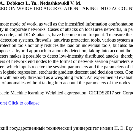
 A., Dobkacz L. Ya., Nedashkovskii V. M.
ED ON WEIGHTED AGGREGATION TAKING INTO ACCOUN
ote mode of work, as well as the intensified information confrontation
y in corporate networks. Cases of attacks on local area networks, in par
ious code, and DDoS attacks, have become more frequent. To ensure the 
detection systems, firewalls, antivirus protection tools, various system a
tection tools not only reduces the load on individual tools, but also facil
roposes a hybrid approach to anomaly detection, taking into account the
ers makes it possible to detect low-intensity distributed attacks, thereb
ers of network end nodes to the format of network session parameters 
iers which inputs receive the session parameters and the parameters of 
ogistic regression, stochastic gradient descent and decision trees. Combi
 with anxiety threshold as a weighting factor. An experimental evalu
n of anomalies without taking into account the parameters of the nodes.
ach; Machine learning; Weighted aggregation; CICIDS2017 set; Corpor
ors)
Click to collapse
кий государственный технический университет имени Н. Э. Баум