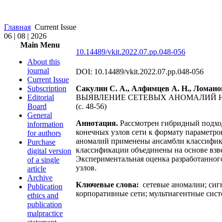
Главная
Current Issue
06 | 08 | 2026
Main Menu
10.14489/vkit.2022.07.pp.048-056
About this
journal
DOI: 10.14489/vkit.2022.07.pp.048-056
Current Issue
Subscription
Сакулин С. А., Алфимцев А. Н., Ломанов
Editorial
ВЫЯВЛЕНИЕ СЕТЕВЫХ АНОМАЛИЙ Н
Board
(с. 48-56)
General
Аннотация.
Рассмотрен гибридный подход
information
конечных узлов сети к формату параметро
for authors
аномалий применены ансамбли классификат
Purchase
классификации объединены на основе взве
digital version
Экспериментальная оценка разработанного
of a single
узлов.
article
Archive
Ключевые слова:
сетевые аномалии; сиг
Publication
корпоративные сети; мультиагентные сист
ethics and
publication
malpractice