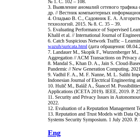
№ 1. С. 102 – 108.
3. Выявление аномалий сетевого трафика 
др. // Вестник компьютерных информационн
4. Оладько В. С., Садовник Е. А. Алгор
технологий. 2015. № 8. С. 35 – 39.
5. Evaluating Performance of Supervised Learn
Khalil et al. // International Journal of Engin
6. Catch Suspicious Network Traffic – Lea
wazuh/suricata.html
(дата обращения: 08.04.
7. Landauer M., Skopik F., Wurzenberger M., 
Aggregation // ACM Transactions on Privacy an
8. Mandal S., Khan D. A., Jain S. Cloud-Ba
Pandemic // New Generation Computing. 2021. 
9. Vadhil F. A., M. F. Nanne, M. L. Salihi Im
Indonesian Journal of Electrical Engineering a
10. Hulič M., Baláž A., Štancel M. Possibilit
Applications (ICETA 2019). IEEE, 2019. P. 25
11. Security and Privacy Issues in Autonomou
2022.
12. Evaluation of a Reputation Management Tech
13. Reputation and Trust Models with Data Qua
Systems Security Symposium. 1 July 2020. P
Eng