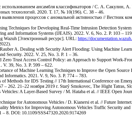
с использованием ансамбля классификаторов / С. А. Сакулин, А.
ых технологий. 2020. Т. 17, № 10(196). С. 38 – 46.
итм выявления процессов с аномальной активностью // Вестник
ing Techniques for Developing Real-Time Intrusion Detection System / 
eering and Information Systems (IJEAIS). 2022. V. 6, No. 2. P. 103 – 119
rning Wazuh [Электронный ресурс]. URL:
https://documentation.wazuh.
2022).
Rauber A. Dealing with Security Alert Flooding: Using Machine Lear
d Security. 2022. V. 25, No. 3. P. 1 – 36.
sed Zero Trust Access Control Policy: an Approach to Support Work
V. 39, No. 3. P. 599 – 622.
portance of Machine Learning Techniques to Improve the Open Source I
nd Informatics. 2021. V. 9, No. 3. P. 774 – 783.
ies of Methods for IDS Testing // 17th International Conference on Eme
7 – 262. 21–22 ноября 2019 г. Starý Smokovec, The Hight Tatras, Sl
s Vehicles: A Layer-Based Survey / M. Hataba et al. // IEEE Open Jour
nique for Autonomous Vehicles / D. Kianersi et al. // Future Internet.
lity Metrics for Improving Autonomous Vehicles Traffic Security and S
. 1 – 8. DOI: 10.1109/SSS47320.2020.9174269