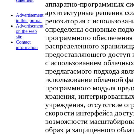
statement
аппаратно-программных си
архитектурные решения со
Advertisement
репозитория с использован
in this journal
Advertisement
определены основные подхо
on the web
программного обеспечения
site
Contact
распределенного хранилища
information
предоставляющего доступ 
с использованием облачны
предлагаемого подхода яв
использование облачной фа
программного модуля предо
хранения, интегрированны
учреждения, отсутствие ог
скорости интерфейса досту
возможности масштабирова
образца защищенного облач