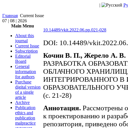
|
Ру
Главная
Current Issue
07 | 08 | 2026
Main Menu
10.14489/vkit.2022.06.pp.021-028
About this
journal
DOI: 10.14489/vkit.2022.06
Current Issue
Subscription
Кочин В. П., Жерело А. В.
Editorial
Board
РАЗРАБОТКА ОБРАЗОВ
General
ОБЛАЧНОГО ХРАНИЛИЩ
information
for authors
ИНТЕГРИРОВАННОГО В
Purchase
ОБРАЗОВАТЕЛЬНОГО У
digital version
of a single
(с. 21-28)
article
Archive
Аннотация.
Рассмотрены о
Publication
ethics and
к проектированию и разраб
publication
репозитория, приведено об
malpractice