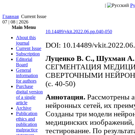
|
Ру
Главная
Current Issue
07 | 08 | 2026
Main Menu
10.14489/vkit.2022.06.pp.040-050
About this
journal
DOI: 10.14489/vkit.2022.06
Current Issue
Subscription
Луценко В. С., Шухман А.
Editorial
Board
СЕГМЕНТАЦИЯ МЕДИЦИ
General
СВЕРТОЧНЫМИ НЕЙРО
information
for authors
(с. 40-50)
Purchase
digital version
Аннотация.
Рассмотрены а
of a single
article
нейронных сетей, их преим
Archive
Созданы три модели нейрон
Publication
ethics and
медицинских изображений, 
publication
тестирование. По результа
malpractice