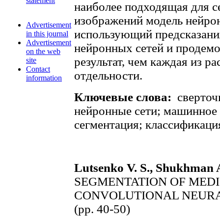
statement
наиболее подходящая для 
изображений модель нейрон
Advertisement
использующий предсказани
in this journal
Advertisement
нейронных сетей и продем
on the web
результат, чем каждая из р
site
Contact
отдельности.
information
Ключевые слова:
сверточ
нейронные сети; машинное 
сегментация; классификаци
Lutsenko V. S., Shukhman A
SEGMENTATION OF MEDI
CONVOLUTIONAL NEUR
(pp. 40-50)