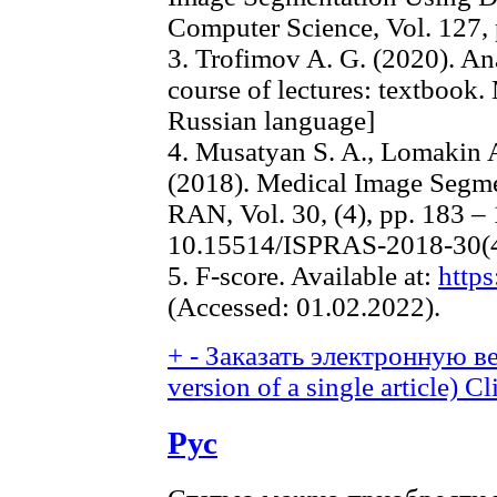
Computer Science, Vol. 127, 
3. Trofimov A. G. (2020). An
course of lectures: textbook
Russian language]
4. Musatyan S. A., Lomakin A.
(2018). Medical Image Segm
RAN, Vol. 30, (4), pp. 183 –
10.15514/ISPRAS-2018-30(
5. F-score. Available at:
https
(Accessed: 01.02.2022).
+
-
Заказать электронную ве
version of a single article)
Cl
Рус