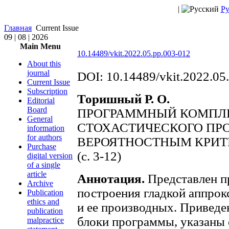
|
Ру
Главная
Current Issue
09 | 08 | 2026
Main Menu
10.14489/vkit.2022.05.pp.003-012
About this
journal
DOI: 10.14489/vkit.2022.05
Current Issue
Subscription
Торишный Р. О.
Editorial
Board
ПРОГРАММНЫЙ КОМПЛЕ
General
СТОХАСТИЧЕСКОГО ПР
information
for authors
ВЕРОЯТНОСТНЫМ КРИТ
Purchase
(с. 3-12)
digital version
of a single
article
Аннотация.
Представлен п
Archive
построения гладкой аппро
Publication
ethics and
и ее производных. Привед
publication
блоки программы, указаны
malpractice