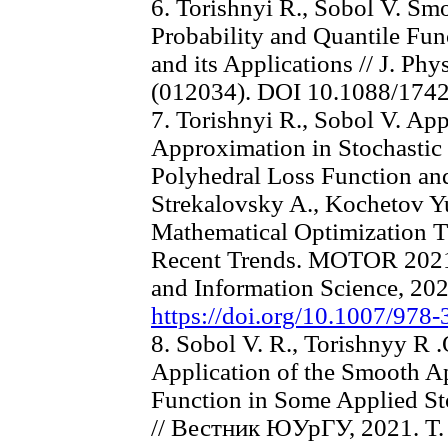
6. Torishnyi R., Sobol V. S
Probability and Quantile Fun
and its Applications // J. Phy
(012034). DOI 10.1088/174
7. Torishnyi R., Sobol V. Ap
Approximation in Stochastic
Polyhedral Loss Function and 
Strekalovsky A., Kochetov Yu
Mathematical Optimization T
Recent Trends. MOTOR 2021
and Information Science, 202
https://doi.org/10.1007/978
8. Sobol V. R., Torishnyy R 
Application of the Smooth Ap
Function in Some Applied S
// Вестник ЮУрГУ, 2021. Т. 