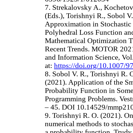
7. Strekalovsky A., Kochetov
(Eds.), Torishnyi R., Sobol V
Approximation in Stochastic
Polyhedral Loss Function and
Mathematical Optimization T
Recent Trends. MOTOR 2021
and Information Science, Vol
at:
https://doi.org/10.1007/
8. Sobol V. R., Torishnyi R.
(2021). Application of the S
Probability Function in Some
Programming Problems. Vestn
‒ 45. DOI 10.14529/mmp21
9. Torishnyi R. O. (2021). On
numerical methods to stocha
a probability function. Trudy