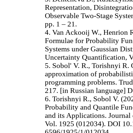
Representation, Disintegratio
Observable Two-Stage Syste
pp. 1 ‒ 21.
4. Van Ackooij W., Henrion R
Formulae for Probability Fu
Systems under Gaussian Dis
Uncertainty Quantification, Vo
5. Sobol' V. R., Torishnyi R.
approximation of probabilistic
programming problems. Trud
217. [in Russian language] 
6. Torishnyi R., Sobol V. (2
Probability and Quantile Fun
and its Applications. Journal
Vol. 1925 (012034). DOI 10
6596/1925/1/012034