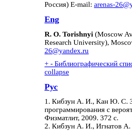
Россия) E-mail:
arenas-26@y
Eng
R. O. Torishnyi
(Moscow Avia
Research University), Mosco
26@yandex.ru
+
-
Библиографический спис
collapse
Рус
1. Кибзун A. И., Кан Ю. С.
программирования с вероя
Физматлит, 2009. 372 с.
2. Кибзун А. И., Игнатов А