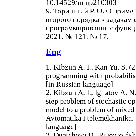
10.14529/mmp210303
9. Торишный Р. О. О приме
второго порядка к задачам 
программирования с функци
2021. № 121. № 17.
Eng
1. Kibzun A. I., Kan Yu. S. (
programming with probabilist
[in Russian language]
2. Kibzun A. I., Ignatov A. N
step problem of stochastic op
model to a problem of mixed 
Avtomatika i telemekhanika, (
language]
3. Dentcheva D., Ruszczyńsk