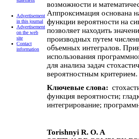
statement
возможности и математичес
Аппроксимация основана на
Advertisement
функции вероятности на с
in this journal
Advertisement
позволяет находить значен
on the web
производных путем числен
site
Contact
объемных интегралов. При
information
использования программног
для анализа задач стохаст
вероятностным критерием.
Ключевые слова:
стохаст
функция вероятности; глад
интегрирование; программ
Torishnyi R. O. A