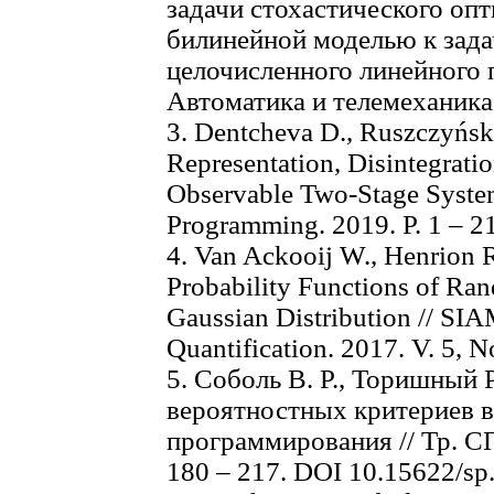
задачи стохастического оп
билинейной моделью к зад
целочисленного линейного 
Автоматика и телемеханика.
3. Dentcheva D., Ruszczyńsk
Representation, Disintegratio
Observable Two-Stage System
Programming. 2019. P. 1 ‒ 21
4. Van Ackooij W., Henrion R
Probability Functions of Ra
Gaussian Distribution // SI
Quantification. 2017. V. 5, No
5. Соболь В. Р., Торишный 
вероятностных критериев в
программирования // Тр. С
180 ‒ 217. DOI 10.15622/sp.