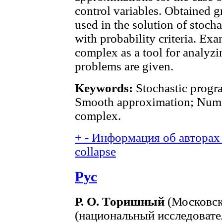
control variables. Obtained g
used in the solution of stoc
with probability criteria. Ex
complex as a tool for analyz
problems are given.
Keywords:
Stochastic progr
Smooth approximation; Numer
complex.
+
-
Информация об авторах 
collapse
Рус
Р. О. Торишный
(Московск
(национальный исследовате