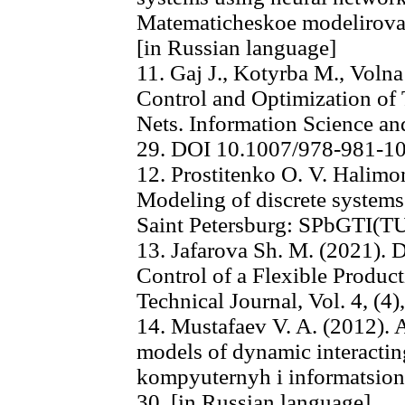
Matematicheskoe modelirovani
[in Russian language]
11. Gaj J., Kotyrba M., Volna 
Control and Optimization of T
Nets. Information Science an
29. DOI 10.1007/978-981-1
12. Prostitenko O. V. Halimon
Modeling of discrete systems 
Saint Petersburg: SPbGTI(TU
13. Jafarova Sh. M. (2021). 
Control of a Flexible Produc
Technical Journal, Vol. 4, (4)
14. Mustafaev V. A. (2012). 
models of dynamic interactin
kompyuternyh i informatsionn
30. [in Russian language]