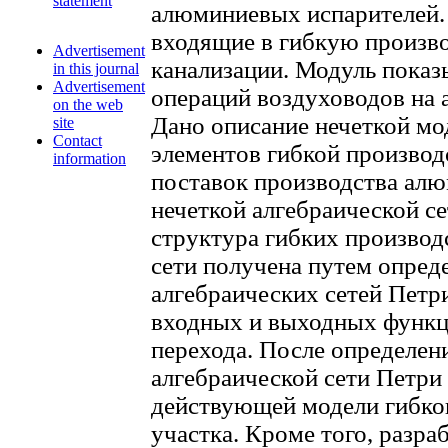
statement
алюминиевых испарителей.
входящие в гибкую произв
Advertisement
канализации. Модуль показ
in this journal
Advertisement
операций воздуховодов на
on the web
Дано описание нечеткой мо
site
Contact
элементов гибкой производ
information
поставок производства алю
нечеткой алгебраической се
структура гибких производ
сети получена путем опред
алгебраических сетей Петри
входных и выходных функц
перехода. После определен
алгебраической сети Петри
действующей модели гибко
участка. Кроме того, разра