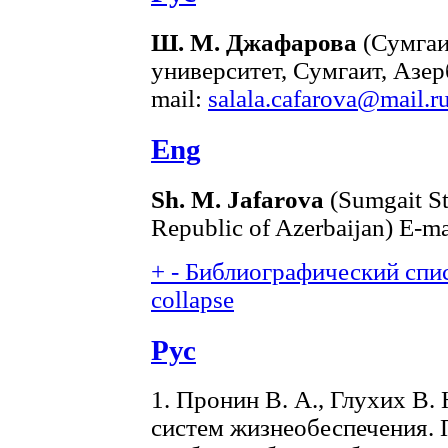
Ш. М. Джафарова
(Сумгаи
университет, Сумгаит, Азе
mail:
salala.cafarova@mail.r
Eng
Sh. M. Jafarova
(Sumgait St
Republic of Azerbaijan) E-ma
+
-
Библиографический спис
collapse
Рус
1. Пронин В. А., Глухих В.
систем жизнеобеспечения. 