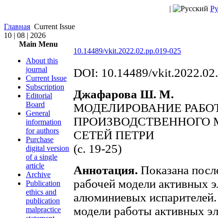
|
Ру
Главная
Current Issue
10 | 08 | 2026
Main Menu
10.14489/vkit.2022.02.pp.019-025
About this
journal
DOI: 10.14489/vkit.2022.02
Current Issue
Subscription
Джафарова Ш. М.
Editorial
Board
МОДЕЛИРОВАНИЕ РАБО
General
ПРОИЗВОДСТВЕННОГО
information
for authors
СЕТЕЙ ПЕТРИ
Purchase
(c. 19-25)
digital version
of a single
article
Аннотация.
Показана посл
Archive
рабочей модели активных э
Publication
ethics and
алюминиевых испарителей.
publication
модели работы активных эл
malpractice