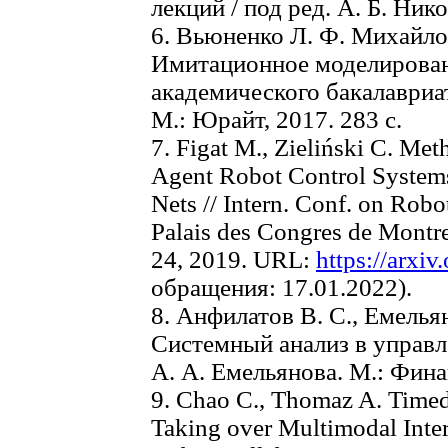
лекций / под ред. А. Б. Ник
6. Вьюненко Л. Ф. Михайлов
Имитационное моделирован
академического бакалавриат
М.: Юрайт, 2017. 283 с.
7. Figat M., Zieliński C. Me
Agent Robot Control Systems 
Nets // Intern. Conf. on Rob
Palais des Сongres de Montr
24, 2019. URL:
https://arxi
обращения: 17.01.2022).
8. Анфилатов B. C., Емелья
Системный анализ в управле
А. А. Емельянова. М.: Финан
9. Chao C., Thomaz A. Timed 
Taking over Multimodal Inte