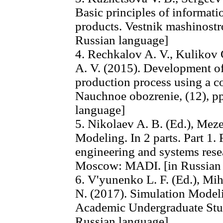
Basic principles of informati
products. Vestnik mashinostro
Russian language]
4. Rechkalov A. V., Kulikov 
A. V. (2015). Development of
production process using a c
Nauchnoe obozrenie, (12), pp
language]
5. Nikolaev A. B. (Ed.), Mez
Modeling. In 2 parts. Part 1
engineering and systems resea
Moscow: MADI. [in Russian 
6. V'yunenko L. F. (Ed.), Mi
N. (2017). Simulation Model
Academic Undergraduate Stud
Russian language]