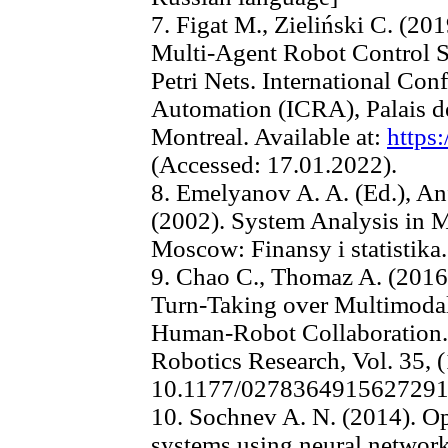
7. Figat M., Zieliński C. (2
Multi-Agent Robot Control Sy
Petri Nets. International Co
Automation (ICRA), Palais d
Montreal. Available at:
https:
(Accessed: 17.01.2022).
8. Emelyanov A. A. (Ed.), An
(2002). System Analysis in 
Moscow: Finansy i statistika
9. Chao C., Thomaz A. (2016)
Turn-Taking over Multimodal
Human-Robot Collaboration. I
Robotics Research, Vol. 35, 
10.1177/027836491562729
10. Sochnev A. N. (2014). Op
systems using neural network 