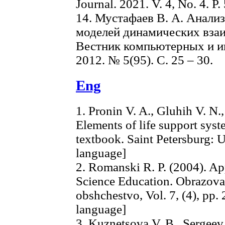
Journal. 2021. V. 4, No. 4. Р.
14. Мустафаев В. А. Анали
моделей динамических вза
Вестник компьютерных и и
2012. № 5(95). С. 25 – 30.
Eng
1. Pronin V. A., Gluhih V. N.,
Elements of life support syst
textbook. Saint Petersburg: 
language]
2. Romanski R. P. (2004). A
Science Education. Obrazovat
obshchestvo, Vol. 7, (4), pp.
language]
3. Kuznetsova V. B., Sergeev 