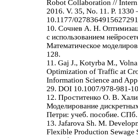
Robot Collaboration // Intern
2016. V. 35, No. 11. P. 1330
10.1177/027836491562729
10. Сочнев А. Н. Оптимиза
с использованием нейросете
Математическое моделирован
128.
11. Gaj J., Kotyrba M., Volna
Optimization of Traffic at Cro
Information Science and Appl
29. DOI 10.1007/978-981-1
12. Проститенко О. В. Хали
Моделирование дискретных 
Петри: учеб. пособие. СПб.
13. Jafarova Sh. M. Developm
Flexible Production Sewage S