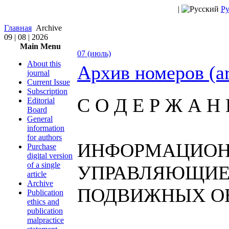
|
Ру
Главная
Archive
09 | 08 | 2026
Main Menu
07 (июль)
About this
Архив номеров (a
journal
Current Issue
Subscription
С О Д Е Р Ж А Н 
Editorial
Board
General
information
for authors
ИНФОРМАЦИОН
Purchase
digital version
of a single
УПРАВЛЯЮЩИЕ
article
Archive
ПОДВИЖНЫХ О
Publication
ethics and
publication
malpractice