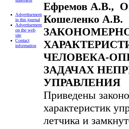
statement
Ефремов А.В., О
Advertisement
Кошеленко А.В.
in this journal
Advertisement
ЗАКОНОМЕРН
on the web
site
Contact
ХАРАКТЕРИСТ
information
ЧЕЛОВЕКА-ОПЕ
ЗАДАЧАХ НЕП
УПРАВЛЕНИЯ
Приведены закон
характеристик уп
летчика и замкну