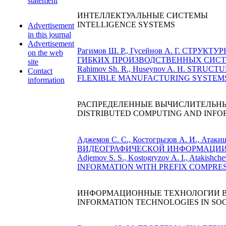
statement
ИНТЕЛЛЕКТУАЛЬНЫЕ СИСТЕМЫ
INTELLIGENCE SYSTEMS
Advertisement
in this journal
Advertisement
Рагимов Ш. Р., Гусейнов А. Г. С
on the web
ГИБКИХ ПРОИЗВОДСТВЕННЫХ СИСТЕМ 
site
Rahimov Sh. R., Huseynov A. H. S
Contact
FLEXIBLE MANUFACTURING SYSTEMS (
information
РАСПРЕДЕЛЕННЫЕ ВЫЧИСЛИТЕЛЬН
DISTRIBUTED COMPUTING AND INFO
Аджемов С. С., Костогрызов А. И.,
ВИДЕОГРАФИЧЕСКОЙ ИНФОРМАЦИИ С
Adjemov S. S., Kostogryzov A. I., 
INFORMATION WITH PREFIX COMPRESSI
ИНФОРМАЦИОННЫЕ ТЕХНОЛОГИИ В
INFORMATION TECHNOLOGIES IN SO