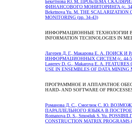
Бекетнова Ю. М. ПРОБЛЕМА СКАЛЯ
ФИНАНСОВОГО МОНИТОРИНГА (c. 34-
Beketnova Yu. M. THE SCALARIZATIO
MONITORING (pp. 34-43)
ИНФОРМАЦИОННЫЕ ТЕХНОЛОГИИ 
INFORMATION TECHNOLOGIES IN ME
Лагерев Д. Г., Макарова Е. А. П
ИНФОРМАЦИОННЫХ СИСТЕМ (c. 44-5
Lagerev D. G., Makarova E. A. FEAT
USE IN ENSEMBLES OF DATA MINING MO
ПРОГРАММНОЕ И АППАРАТНОЕ ОБЕ
HARD- AND SOFTWARE OF PROCESSE
Романова Д. С., Смоглюк С. Ю. 
ПАРАЛЛЕЛЬНОГО ЯЗЫКА В ПОСТРОЕН
Romanova D. S., Smogluk S. Yu. PO
CONSTRUCTION MATRIX PROGRAMS (pp