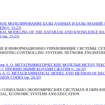
ТРУКТУРНОЕ МОДЕЛИРОВАНИЕ БАЗЫ ДАННЫХ И БАЗЫ ЗНАН
(c. 15-23)
TRUCTURAL MODELING OF THE DATABASE AND KNOWLEDGE B
pp. 15-23)
ЫЕ И ИНФОРМАЦИОННО-УПРАВЛЯЮЩИЕ СИСТЕМЫ. СЕ
RMATING-CONTROLLING SYSTEMS. NETWORK ENGINEER
 Атакищев А. О. МЕТАГРАММАТИЧЕСКИЕ МОДЕЛЬИ МЕТОД Д
 ПРЕФИКСНЫМИ КОДАМИ СЖАТИЯ (c. 24-33)
Atakishchev A. O. METAGRAMMATICAL MODEL AND METHOD O
ON CODES (pp. 24-33)
 СОЦИАЛЬНО-ЭКОНОМИЧЕСКИХ СИСТЕМАХ И ОБРАЗО
CIAL, ECONOMIC SYSTEMS AND EDUCATION