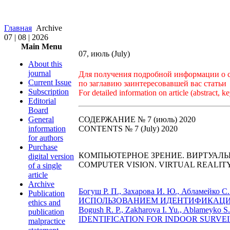
Главная
Archive
07 | 08 | 2026
Main Menu
07, июль (July)
About this
journal
Для получения подробной информации о ст
Current Issue
по заглавию заинтересовавшей вас статьи
Subscription
For detailed information on article (abstract, ke
Editorial
Board
General
СОДЕРЖАНИЕ № 7 (июль) 2020
information
CONTENTS № 7 (July) 2020
for authors
Purchase
КОМПЬЮТЕРНОЕ ЗРЕНИЕ. ВИРТУАЛЬ
digital version
COMPUTER VISION. VIRTUAL REALIT
of a single
article
Archive
Богуш Р. П., Захарова И. Ю., Абл
Publication
ИСПОЛЬЗОВАНИЕМ ИДЕНТИФИКАЦИИ 
ethics and
Bogush R. P., Zakharova I. Yu., Abl
publication
IDENTIFICATION FOR INDOOR SURVEIL
malpractice