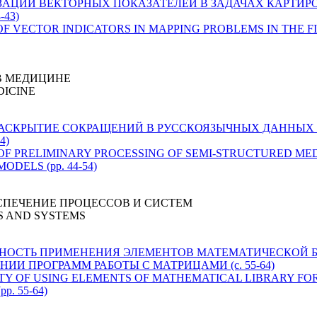
РИЗАЦИИ ВЕКТОРНЫХ ПОКАЗАТЕЛЕЙ В ЗАДАЧАХ КАРТИР
43)
N OF VECTOR INDICATORS IN MAPPING PROBLEMS IN THE F
В МЕДИЦИНЕ
DICINE
ОИСК И РАСКРЫТИЕ СОКРАЩЕНИЙ В РУССКОЯЗЫЧНЫХ ДАНН
4)
URES OF PRELIMINARY PROCESSING OF SEMI-STRUCTURED M
DELS (pp. 44-54)
СПЕЧЕНИЕ ПРОЦЕССОВ И СИСТЕМ
S AND SYSTEMS
ВОЗМОЖНОСТЬ ПРИМЕНЕНИЯ ЭЛЕМЕНТОВ МАТЕМАТИЧЕСКОЙ
ИИ ПРОГРАММ РАБОТЫ С МАТРИЦАМИ (c. 55-64)
SSIBILITY OF USING ELEMENTS OF MATHEMATICAL LIBRARY 
. 55-64)