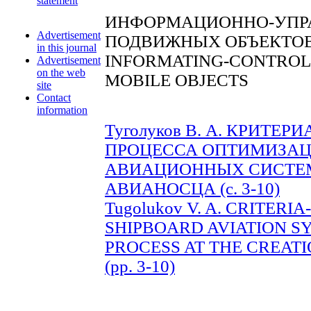
statement
ИНФОРМАЦИОННО-УПР
Advertisement
ПОДВИЖНЫХ ОБЪЕКТО
in this journal
INFORMATING-CONTROL
Advertisement
on the web
MOBILE OBJECTS
site
Contact
information
Туголуков В. А. КРИТ
ПРОЦЕССА ОПТИМИЗАЦ
АВИАЦИОННЫХ СИСТЕ
АВИАНОСЦА (c. 3-10)
Tugolukov V. A. CRITER
SHIPBOARD AVIATION S
PROCESS AT THE CREAT
(pp. 3-10)