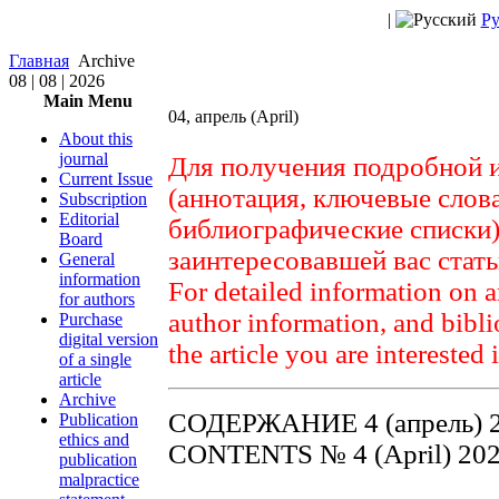
|
Ру
Главная
Archive
08 | 08 | 2026
Main Menu
04, апрель (April)
About this
journal
Для получения подробной 
Current Issue
(аннотация, ключевые слов
Subscription
Editorial
библиографические списки)
Board
заинтересовавшей вас стат
General
information
For detailed information on a
for authors
author information, and biblio
Purchase
digital version
the article you are interested 
of a single
article
Archive
СОДЕРЖАНИЕ 4 (апрель) 
Publication
ethics and
CONTENTS № 4 (April) 20
publication
malpractice