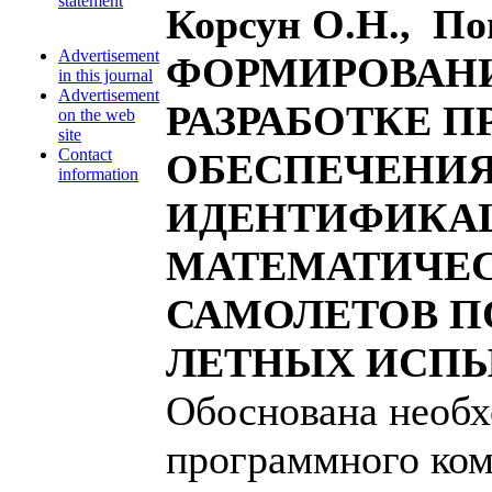
statement
Корсун О.Н., По
Advertisement
ФОРМИРОВАНИ
in this journal
Advertisement
РАЗРАБОТКЕ 
on the web
site
Contact
ОБЕСПЕЧЕНИ
information
ИДЕНТИФИКА
МАТЕМАТИЧЕ
САМОЛЕТОВ 
ЛЕТНЫХ ИСП
Обоснована необх
программного ком