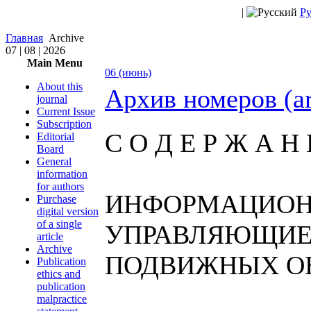
|
Ру
Главная
Archive
07 | 08 | 2026
Main Menu
06 (июнь)
About this
Архив номеров (a
journal
Current Issue
Subscription
С О Д Е Р Ж А Н 
Editorial
Board
General
information
for authors
ИНФОРМАЦИОН
Purchase
digital version
of a single
УПРАВЛЯЮЩИЕ
article
Archive
ПОДВИЖНЫХ О
Publication
ethics and
publication
malpractice