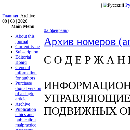
|
Ру
Главная
Archive
08 | 08 | 2026
Main Menu
02 (февраль)
About this
Архив номеров (a
journal
Current Issue
Subscription
С О Д Е Р Ж А Н 
Editorial
Board
General
information
for authors
ИНФОРМАЦИОН
Purchase
digital version
of a single
УПРАВЛЯЮЩИЕ
article
Archive
ПОДВИЖНЫХ О
Publication
ethics and
publication
malpractice