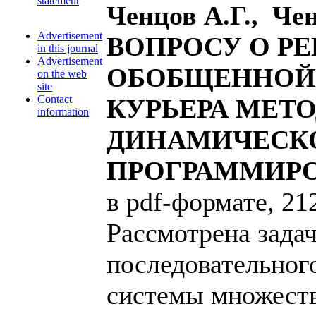
statement
Ченцов А.Г., Че
Advertisement
ВОПРОСУ О Р
in this journal
Advertisement
ОБОБЩЕННОЙ 
on the web
site
Contact
КУРЬЕРА МЕТ
information
ДИНАМИЧЕСК
ПРОГРАММИР
в pdf-формате, 21
Рассмотрена зада
последовательног
системы множеств