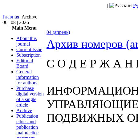
|
Ру
Главная
Archive
06 | 08 | 2026
Main Menu
04 (апрель)
About this
Архив номеров (a
journal
Current Issue
Subscription
С О Д Е Р Ж А Н 
Editorial
Board
General
information
for authors
ИНФОРМАЦИОН
Purchase
digital version
of a single
УПРАВЛЯЮЩИЕ
article
Archive
ПОДВИЖНЫХ О
Publication
ethics and
publication
malpractice