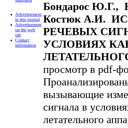
statement
Бондарос Ю.Г., 
Advertisement
Костюк А.И. 
in this journal
Advertisement
РЕЧЕВЫХ СИГ
on the web
site
Contact
УСЛОВИЯХ К
information
ЛЕТАТЕЛЬНОГ
просмотр в pdf-фо
Проанализирован
вызывающие изме
сигнала в услови
летательного апп