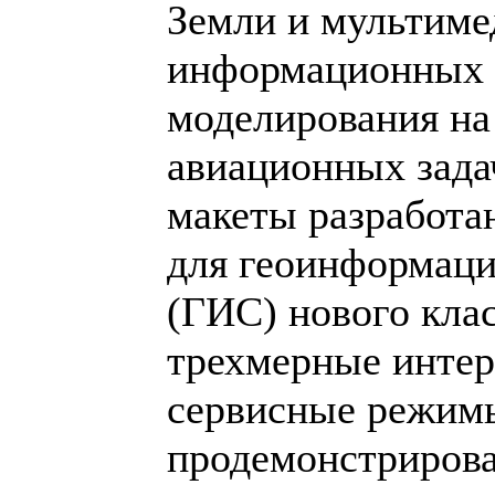
Земли и мультим
информационных 
моделирования на
авиационных зада
макеты разработ
для геоинформац
(ГИС) нового кла
трехмерные инте
сервисные режимы
продемонстриров