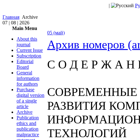
|
Ру
Главная
Archive
07 | 08 | 2026
Main Menu
05 (май)
About this
Архив номеров (a
journal
Current Issue
Subscription
С О Д Е Р Ж А Н 
Editorial
Board
General
information
for authors
СОВРЕМЕННЫЕ
Purchase
digital version
of a single
РАЗВИТИЯ КОМ
article
Archive
ИНФОРМАЦИО
Publication
ethics and
publication
ТЕХНОЛОГИЙ
malpractice