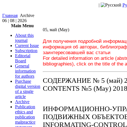
|
Ру
Главная
Archive
06 | 08 | 2026
Main Menu
05, май (May)
About this
journal
Для получения подробной информаци
Current Issue
информация об авторах, библиограф
Subscription
заинтересовавшей вас статьи
Editorial
For detailed information on article (abs
Board
bibliographies), click on the title of the 
General
information
for authors
СОДЕРЖАНИЕ № 5 (май) 
Purchase
digital version
CONTENTS №5 (May) 201
of a single
article
Archive
Publication
ИНФОРМАЦИОННО-УПР
ethics and
ПОДВИЖНЫХ ОБЪЕКТО
publication
malpractice
INFORMATING-CONTROL