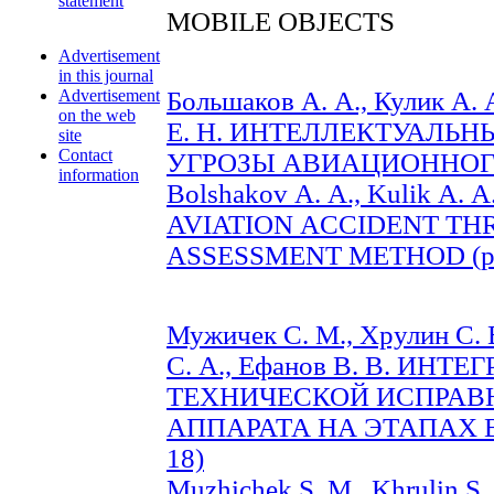
statement
MOBILE OBJECTS
Advertisement
in this journal
Advertisement
Большаков А. А., Кулик А. 
on the web
Е. Н. ИНТЕЛЛЕКТУАЛЬ
site
Contact
УГРОЗЫ АВИАЦИОННОГО
information
Bolshakov А. А., Kulik А. А.,
AVIATION АCCIDENT ТH
АSSESSMENT METHOD (pp
Мужичек С. М., Хрулин С. 
С. А., Ефанов В. В. ИН
ТЕХНИЧЕСКОЙ ИСПРАВ
АППАРАТА НА ЭТАПАХ ВЗ
18)
Muzhichek S. M., Khrulin S.