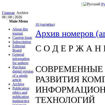
|
Ру
Главная
Archive
08 | 08 | 2026
Main Menu
10 (октябрь)
About this
Архив номеров (a
journal
Current Issue
Subscription
С О Д Е Р Ж А Н 
Editorial
Board
General
information
for authors
СОВРЕМЕННЫЕ
Purchase
digital version
of a single
РАЗВИТИЯ КОМ
article
Archive
ИНФОРМАЦИО
Publication
ethics and
publication
ТЕХНОЛОГИЙ
malpractice