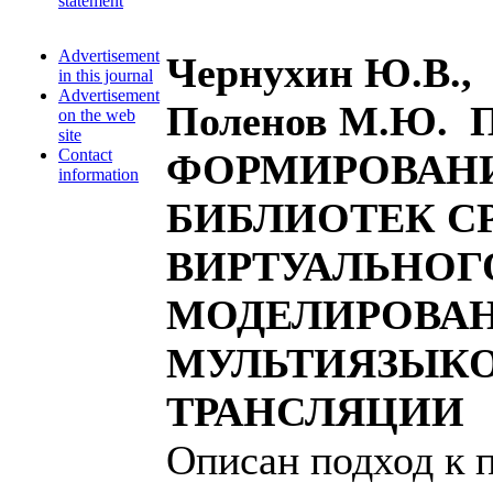
statement
Advertisement
Чернухин Ю.В., 
in this journal
Advertisement
Поленов М.Ю. 
on the web
site
Contact
ФОРМИРОВАН
information
БИБЛИОТЕК С
ВИРТУАЛЬНОГ
МОДЕЛИРОВАН
МУЛЬТИЯЗЫК
ТРАНСЛЯЦИИ
Описан подход к 