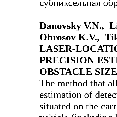
субпиксельная обр
Danovsky V.N., Li
Obrosov K.V., Ti
LASER-LOCATI
PRECISION EST
OBSTACLE SIZ
The method that al
estimation of detec
situated on the carr