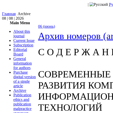
|
Ру
Главная
Archive
08 | 08 | 2026
Main Menu
06 (июнь)
About this
Архив номеров (a
journal
Current Issue
Subscription
С О Д Е Р Ж А Н 
Editorial
Board
General
information
for authors
СОВРЕМЕННЫЕ
Purchase
digital version
of a single
РАЗВИТИЯ КОМ
article
Archive
ИНФОРМАЦИО
Publication
ethics and
publication
ТЕХНОЛОГИЙ
malpractice