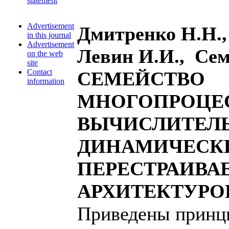
statement
Advertisement
Дмитренко Н.Н.,
in this journal
Advertisement
Левин И.И., Сем
on the web
site
Contact
СЕМЕЙСТВО
information
МНОГОПРОЦЕ
ВЫЧИСЛИТЕЛЬ
ДИНАМИЧЕСК
ПЕРЕСТРАИВА
АРХИТЕКТУРО
Приведены принц