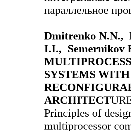
параллельное про
Dmitrenko N.N., 
I.I., Semerniko
MULTIPROCES
SYSTEMS WITH
RECONFIGURA
ARCHITECT
UR
Principles of desig
multiprocessor com