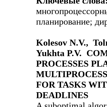
Ключевые слова
многопроцессорн
планирование; ди
Kolesov N.V., To
Yukhta P.V. C
PROCESSES PL
MULTIPROCESS
FOR TASKS WIT
DEADLINES
A suboptimal algor