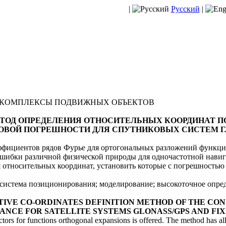
|
Русский
|
КОМПЛЕКСЫ ПОДВИЖНЫХ ОБЪЕКТОВ
.И. МЕТОД ОПРЕДЕЛЕНИЯ ОТНОСИТЕЛЬНЫХ КООРДИНАТ 
ВОЙ ПОГРЕШНОСТИ ДЛЯ СПУТНИКОВЫХ СИСТЕМ ГЛ
ффициентов рядов Фурье для ортогональных разложений функци
ошибки различной физической природы для одночастотной нави
 относительных координат, установить которые с погрешность
истема позиционирования; моделирование; высокоточное опред
. RELATIVE CO-ORDINATES DEFINITION METHOD OF THE C
ANCE FOR SATELLITE SYSTEMS GLONASS/GPS AND FI
actors for functions orthogonal expansions is offered. The method has