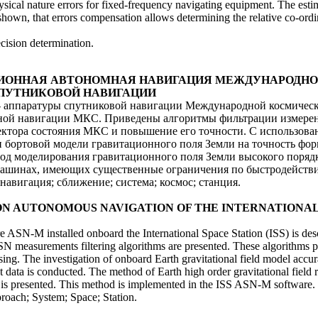
ysical nature errors for fixed-frequency navigating equipment. The estim
s shown, that errors compensation allows determining the relative co-ordi
sion determination.
РЕЦИЗИОННАЯ АВТОНОМНАЯ НАВИГАЦИЯ МЕЖДУНАРОД
СПУТНИКОВОЙ НАВИГАЦИИ
- аппаратуры спутниковой навигации Международной космичес
мной навигации МКС. Приведены алгоритмы фильтрации измер
ектора состояния МКС и повышение его точности. С использо
 бортовой модели гравитационного поля Земли на точность фор
д моделирования гравитационного поля Земли высокого порядк
ашинах, имеющих существенные ограничения по быстродейств
навигация; сближение; система; космос; станция.
ECISION AUTONOMOUS NAVIGATION OF THE INTERNATIONA
are ASN-M installed onboard the International Space Station (ISS) is d
N measurements filtering algorithms are presented. These algorithms p
asing. The investigation of onboard Earth gravitational field model accu
 data is conducted. The method of Earth high order gravitational field
ns is presented. This method is implemented in the ISS ASN-M software.
roach; System; Space; Station.