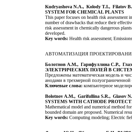
Kudryashova N.A., Kolody T.I., Fi
SYSTEM FOR CHEMICAL PLANTS
This paper focuses on health risk assessment 
number of drawbacks that reduce their effectiv
risk assessment in chemically dangerous plant
developed.
Key words:
Health risk assessment; Emissions
АВТОМАТИЗАЦИЯ ПРОЕКТИРОВАНИЯ
Болотнов А.М., Гарифуллина С.Р., 
ЭЛЕКТРИЧЕСКИХ ПОЛЕЙ В СИСТЕ
Предложены математическая модель и чис
анодами в трехмерной полуограниченной 
Ключевые слова:
компьютерное моделиров
Bolotnov A.M., Garifullina S.R., Gla
SYSTEMS WITH CATHODE PROTECTI
Mathematical model and numerical method for co
bounded domain are proposed. Numerical resul
Key words:
Computing modeling; Electric fiel