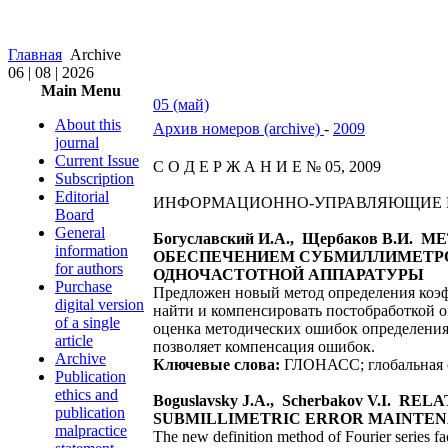
Главная
Archive
06 | 08 | 2026
Main Menu
05 (май)
About this
Архив номеров (archive)
-
2009
journal
Current Issue
С О Д Е Р Ж А Н И Е № 05, 2009
Subscription
Editorial
ИНФОРМАЦИОННО-УПРАВЛЯЮЩИЕ 
Board
General
Богуславский И.А., Щербаков В
information
ОБЕСПЕЧЕНИЕМ СУБМИЛЛИМЕТРО
for authors
ОДНОЧАСТОТНОЙ АППАРАТУРЫ
Purchase
Предложен новый метод определения коэ
digital version
найти и компенсировать постобработкой 
of a single
оценка методических ошибок определения
article
позволяет компенсация ошибок.
Archive
Ключевые слова:
ГЛОНАСС; глобальная с
Publication
ethics and
Boguslavsky J.A., Scherbakov V.I
publication
SUBMILLIMETRIC ERROR MAINTEN
malpractice
The new definition method of Fourier series f