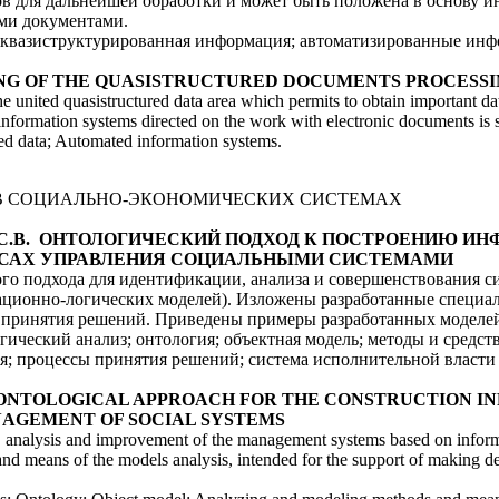
в для дальнейшей обработки и может быть положена в основу 
ми документами.
квазиструктурированная информация; автоматизированные ин
ODELING OF THE QUASISTRUCTURED DOCUMENTS PROCESS
he united quasistructured data area which permits to obtain important d
 information systems directed on the work with electronic documents is 
ed data; Automated information systems.
В СОЦИАЛЬНО-ЭКОНОМИЧЕСКИХ СИСТЕМАХ
ирнов С.В. ОНТОЛОГИЧЕСКИЙ ПОДХОД К ПОСТРОЕНИЮ 
ССАХ УПРАВЛЕНИЯ СОЦИАЛЬНЫМИ СИСТЕМАМИ
го подхода для идентификации, анализа и совершенствования 
ационно-логических моделей). Изложены разработанные специал
 принятия решений. Приведены примеры разработанных моделей
ический анализ; онтология; объектная модель; методы и средст
я; процессы принятия решений; система исполнительной власти 
rnov S.V. ONTOLOGICAL APPROACH FOR THE CONSTRUCTION
NAGEMENT OF SOCIAL SYSTEMS
on, analysis and improvement of the management systems based on inform
 and means of the models analysis, intended for the support of making 