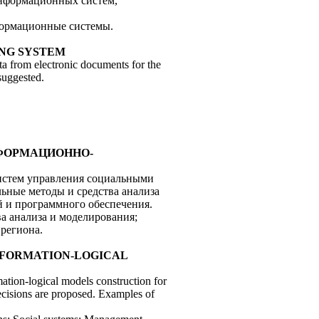
информационных систем,
формационные системы.
ING SYSTEM
ata from electronic documents for the
suggested.
ИНФОРМАЦИОННО-
систем управления социальными
ьные методы и средства анализа
 и программного обеспечения.
ва анализа и моделирования;
региона.
 INFORMATION-LOGICAL
ation-logical models construction for
decisions are proposed. Examples of