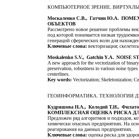
КОМПЬЮТЕРНОЕ ЗРЕНИЕ. ВИРТУАЛЬ
Москаленко C.В., Гатчин Ю.А.
ОБЪЕКТОВ
Рассмотрено новое решение проблемы ве
под которой понимается низкая трудоемко
генераций сферических волн для нахожде
Ключевые слова:
векторизация; скелетиза
Moskalenko S.V., Gatchin Y.A. NOI
A new approach for the vectorization of binary
preservation, robustness to various noise types 
centerlines.
Key words:
Vectorization; Skeletonization; Ce
ГЕОИНФОРМАТИКА. ТЕХНОЛОГИИ 
Кудряшова Н.А., Колодий Т.И., Ф
КОМПЛЕКСНАЯ ОЦЕНКА РИСКА ДЛ
Предложен ряд алгоритмов и подходов, ко
химически опасных предприятиях. На осно
реагирования на данных предприятиях.
Ключевые слова:
оценка риска для здоро