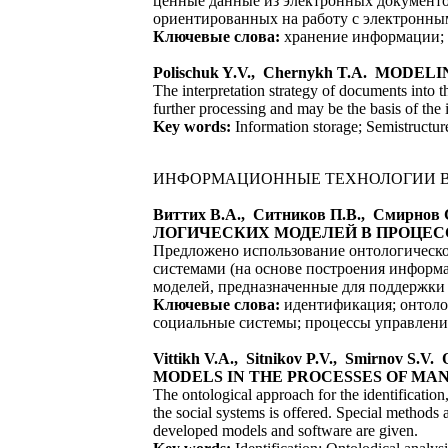
ценные данные из электронных документо
ориентированных на работу с электронны
Ключевые слова:
хранение информации; 
Polisсhuk Y.V., Chernykh T.A. M
The interpretation strategy of documents into t
further processing and may be the basis of the
Key words:
Information storage; Semistructur
ИНФОРМАЦИОННЫЕ ТЕХНОЛОГИИ 
Виттих В.А., Ситников П.В., См
ЛОГИЧЕСКИХ МОДЕЛЕЙ В ПРОЦЕ
Предложено использование онтологическо
системами (на основе построения информ
моделей, предназначенные для поддержки
Ключевые слова:
идентификация; онтолог
социальные системы; процессы управлени
Vittikh V.A., Sitnikov P.V., Smi
MODELS IN THE PROCESSES OF MA
The ontological approach for the identificati
the social systems is offered. Special methods
developed models and software are given.