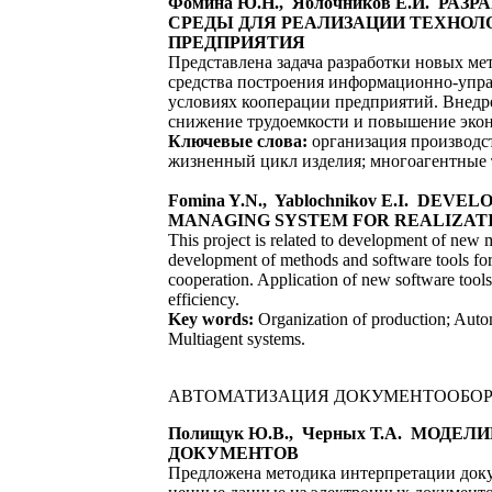
Фомина Ю.Н., Яблочников Е.И.
СРЕДЫ ДЛЯ РЕАЛИЗАЦИИ ТЕХНОЛ
ПРЕДПРИЯТИЯ
Представлена задача разработки новых ме
средства построения информационно-упра
условиях кооперации предприятий. Внедр
снижение трудоемкости и повышение экон
Ключевые слова:
организация производст
жизненный цикл изделия; многоагентные 
Fomina Y.N., Yablochnikov E.I. 
MANAGING SYSTEM FOR REALIZATI
This project is related to development of new 
development of methods and software tools for 
cooperation. Application of new software tools
efficiency.
Key words:
Organization of production; Autom
Multiagent systems.
АВТОМАТИЗАЦИЯ ДОКУМЕНТООБОРО
Полищук Ю.В., Черных Т.А. МО
ДОКУМЕНТОВ
Предложена методика интерпретации докум