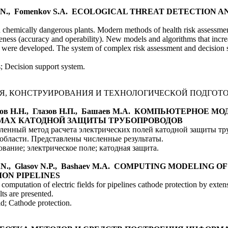
latov B.N., Fomenkov S.A. ECOLOGICAL THREAT DETECTIO
in chemically dangerous plants. Modern methods of health risk assessm
eness (accuracy and operability). New models and algorithms that incre
s were developed. The system of complex risk assessment and decision 
; Decision support system.
, КОНСТРУИРОВАНИЯ И ТЕХНОЛОГИЧЕСКОЙ ПОДГОТ
Глазов Н.Н., Глазов Н.П., Башаев М.А. КОМПЬЮТЕРНОЕ
МАХ КАТОДНОЙ ЗАЩИТЫ ТРУБОПРОВОДОВ
ленный метод расчета электрических полей катодной защиты 
области. Представлены численные результаты.
ание; электрическое поле; катодная защита.
sov N.N., Glasov N.P., Bashaev M.A. COMPUTING MODELING
ON PIPELINES
mputation of electric fields for pipelines cathode protection by exten
ts are presented.
d; Cathode protection.