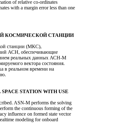
ation of relative co-ordinates
nates with a margin error less than one
НОЙ КОСМИЧЕСКОЙ СТАНЦИИ
кой станции (МКС),
ений АСН, обеспечивающие
ванием реальных данных АСН-М
мируемого вектора состояния.
а в реальном времени на
ию.
L SPACE STATION WITH USE
escribed. ASN-M performs the solving
erform the continuous forming of the
racy influence on formed state vector
 realtime modeling for onboard