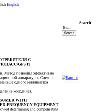
English
|
Search
ПОТРЕБИТЕЛЯ С
ОНАСС/GPS И
й. Метод позволил эффективно
гационной аппаратуры. Сделана
ю меньше одного миллиметра
еление координат.
ONSUMER WITH
XED-FREQUENCY EQUIPMENT
 allowed determining and compensating