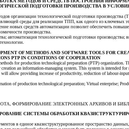
 РАЗРАБОТКА МЕТОДОВ И СРЕДСТВ ПОСТРОЕНИЯ ИНФ
ОГИЧЕСКОЙ ПОДГОТОВКИ ПРОИЗВОДСТВА В УСЛОВИ
тодов организации технологической подготовки производства (
вляющей среды для реализации ТПП, как одного из ключевых эт
ение новых средств автоматизации позволит обеспечить повыше
омичности производства.
ва; автоматизация технологической подготовки производства; в
технологии.
DEVELOPMENT OF METHODS AND SOFTWARE TOOLS FOR CR
ONS PTP IN CONDITIONS OF COOPERATION
methods for production technological preparation (PTP) organization. The
creation an information-managing system. This system is intended for r
 will allow providing increase of productivity, reduction of labour-inp
ation of production technological preparation; Virtual enterprise; P
ТА, ФОРМИРОВАНИЕ ЭЛЕКТРОННЫХ АРХИВОВ И БИБ
ДЕЛИРОВАНИЕ СИСТЕМЫ ОБРАБОТКИ КВАЗИСТРУКТУР
ентов в единое квазиструктурированное пространство данных, 