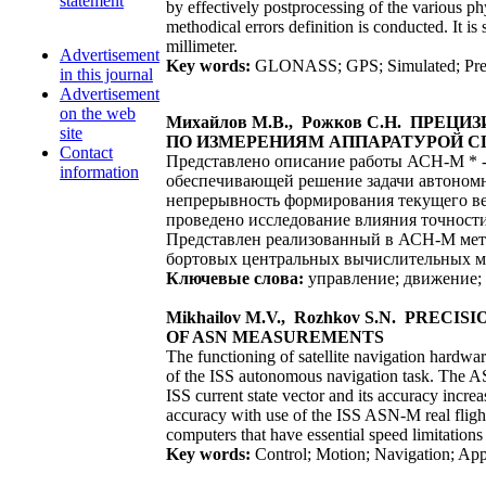
statement
by effectively postprocessing of the various ph
methodical errors definition is conducted. It i
millimeter.
Advertisement
Key words:
GLONASS; GPS; Simulated; Preci
in this journal
Advertisement
on the web
Михайлов М.В., Рожков С.Н. П
site
ПО ИЗМЕРЕНИЯМ АППАРАТУРОЙ 
Contact
Представлено описание работы АСН-М * 
information
обеспечивающей решение задачи автоно
непрерывность формирования текущего в
проведено исследование влияния точности
Представлен реализованный в АСН-М мето
бортовых центральных вычислительных м
Ключевые слова:
управление; движение; 
Mikhailov M.V., Rozhkov S.N. PR
OF ASN MEASUREMENTS
The functioning of satellite navigation hardw
of the ISS autonomous navigation task. The AS
ISS current state vector and its accuracy incre
accuracy with use of the ISS ASN-M real flight
computers that have essential speed limitatio
Key words:
Сontrol; Motion; Navigation; App