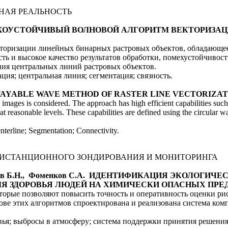
НАЯ РЕАЛЬНОСТЬ
 ПОМЕХОУСТОЙЧИВЫЙ ВОЛНОВОЙ АЛГОРИТМ ВЕКТОРИЗ
кторизации линейных бинарных растровых объектов, обладающ
сть и высокое качество результатов обработки, помехустойчивос
ния центральных линий растровых объектов.
ция; центральная линия; сегментация; связность.
SE STAYABLE WAVE METHOD OF RASTER LINE
VECTORIZAT
 images is considered. The approach has high efficient capabilities suc
at reasonable levels. These capabilities are defined using the circular wa
nterline; Segmentation; Connectivity.
ДИСТАНЦИОННОГО ЗОНДИРОВАНИЯ И МОНИТОРИНГА
илатов Б.Н., Фоменков С.А. ИДЕНТИФИКАЦИЯ ЭКОЛОГИ
Я ЗДОРОВЬЯ ЛЮДЕЙ НА ХИМИЧЕСКИ ОПАСНЫХ ПРЕ
торые позволяют повысить точность и оперативность оценки рис
ве этих алгоритмов спроектирована и реализована система ком
вья; выбросы в атмосферу; система поддержки принятия решения