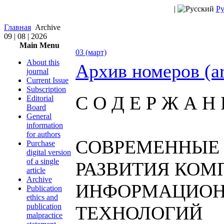
|
Ру
Главная
Archive
09 | 08 | 2026
Main Menu
03 (март)
About this
Архив номеров (a
journal
Current Issue
Subscription
С О Д Е Р Ж А Н 
Editorial
Board
General
information
for authors
СОВРЕМЕННЫЕ
Purchase
digital version
of a single
РАЗВИТИЯ КОМ
article
Archive
ИНФОРМАЦИО
Publication
ethics and
publication
ТЕХНОЛОГИЙ
malpractice