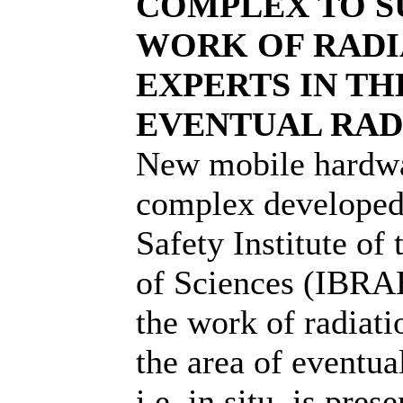
COMPLEX TO S
WORK OF RADI
EXPERTS IN TH
EVENTUAL RAD
New mobile hardwa
complex developed 
Safety Institute o
of Sciences (IBRA
the work of radiati
the area of eventua
i.e. in situ, is pre