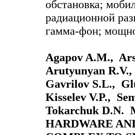
обстановка; моби
радиационной разв
гамма-фон; мощно
Agapov A.M., Ars
Arutyunyan R.V.,
Gavrilov S.L., Gl
Kisselev V.P., Se
Tokarchuk D.N.
HARDWARE AN