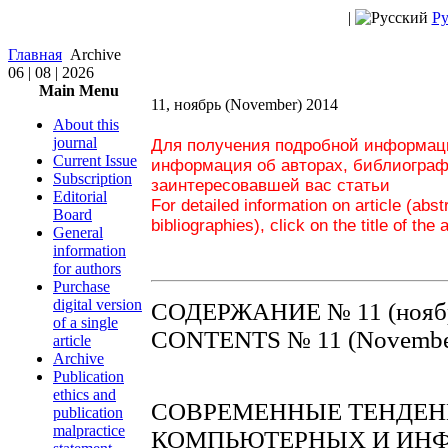
|
Ру
Главная
Archive
06 | 08 | 2026
Main Menu
11, ноябрь (November) 2014
About this
journal
Для получения подробной информаци
Current Issue
информация об авторах, библиограф
Subscription
заинтересовавшей вас статьи
Editorial
For detailed information on article (abs
Board
bibliographies), click on the title of the 
General
information
for authors
Purchase
digital version
СОДЕРЖАНИЕ № 11 (ноябр
of a single
CONTENTS № 11 (Novembe
article
Archive
Publication
ethics and
СОВРЕМЕННЫЕ ТЕНДЕН
publication
malpractice
КОМПЬЮТЕРНЫХ И ИН