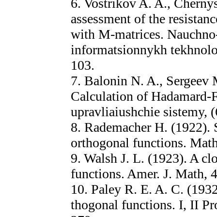
6. Vostrikov A. A., Cherny
assessment of the resistanc
with M-matrices. Nauchno-
informatsionnykh tekhnologi
103.
7. Balonin N. A., Sergeev 
Calculation of Hadamard-F
upravliaiushchie sistemy, (
8. Rademacher H. (1922). 
orthogonal functions. Math
9. Walsh J. L. (1923). A cl
functions. Amer. J. Math, 4
10. Paley R. E. A. C. (1932
thogonal functions. I, II P