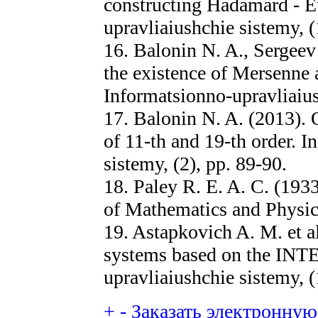
constructing Hadamard - E
upravliaiushchie sistemy, (
16. Balonin N. A., Sergeev
the existence of Mersenne
Informatsionno-upravliaiush
17. Balonin N. A. (2013). 
of 11-th and 19-th order. 
sistemy, (2), pp. 89-90.
18. Paley R. E. A. C. (193
of Mathematics and Physics
19. Astapkovich A. M. et 
systems based on the INT
upravliaiushchie sistemy, (
+
-
Заказать электронную 