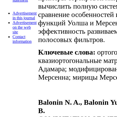
statement
вычислить полную систе
сравнение особенностей 
Advertisement
in this journal
функций Уолша и Мерсе
Advertisement
on the web
эффективность развиваем
site
Contact
полосовых фильтров.
information
Ключевые слова:
ортого
квазиортогональные мат
Адамара; модифицирова
Мерсенна; мирицы Мерс
Balonin N. A., Balonin Yu
B.