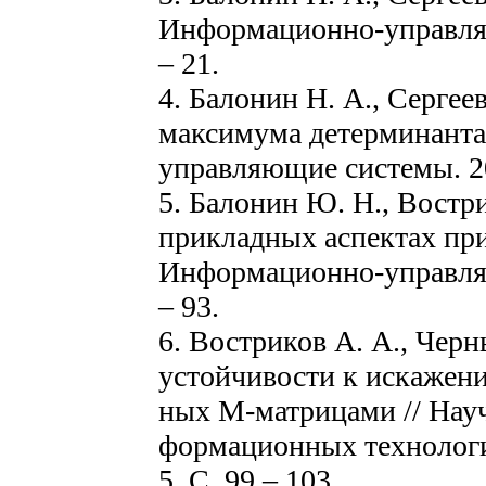
Информационно-управляю
– 21.
4. Балонин Н. А., Сергее
максимума детерминанта
управляющие системы. 201
5. Балонин Ю. Н., Востри
прикладных аспектах пр
Информационно-управляю
– 93.
6. Востриков А. А., Чер
устойчивости к искажен
ных М-матрицами // Нау
формационных технологи
5. С. 99 – 103.