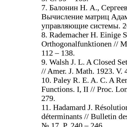
7. Балонин Н. А., Сергее
Вычисление матриц Ада
управляющие системы. 20
8. Rademacher H. Einige S
Orthogonalfunktionen // Ma
112 – 138.
9. Walsh J. L. A Closed S
// Amer. J. Math. 1923. V. 4
10. Paley R. E. A. C. A Re
Functions. I, II // Proc. L
279.
11. Hadamard J. Résolution
déterminants // Bulletin d
№ 17. P. 240 – 246.