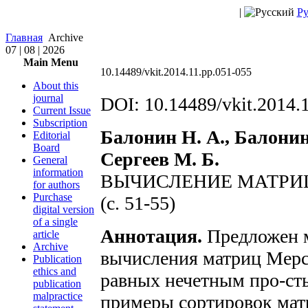
|
Ру
Главная
Archive
07 | 08 | 2026
Main Menu
10.14489/vkit.2014.11.pp.051-055
About this
journal
DOI: 10.14489/vkit.2014.
Current Issue
Subscription
Балонин Н. А., Балонин
Editorial
Board
Сергеев М. Б.
General
information
ВЫЧИСЛЕНИЕ МАТРИ
for authors
Purchase
(с. 51-55)
digital version
of a single
Аннотация.
Предложен 
article
Archive
вычисления матриц Мерс
Publication
ethics and
равных нечетным про-ст
publication
malpractice
примеры сортировок ма