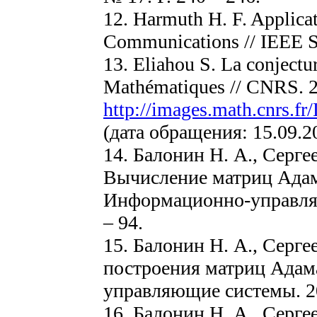
12. Harmuth H. F. Applicat
Communications // IEEE Sp
13. Eliahou S. La conjectu
Mathématiques // CNRS. 
http://images.math.cnrs.fr
(дата обращения: 15.09.2
14. Балонин Н. А., Серге
Вычисление матриц Адам
Информационно-управляю
– 94.
15. Балонин Н. А., Серге
построения матриц Адам
управляющие системы. 201
16. Балонин Н. А., Серге