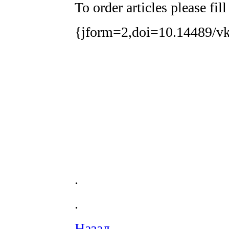
To order articles please fil
{jform=2,doi=10.14489/vk
.
.
Назад