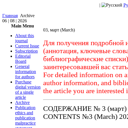
|
Ру
Главная
Archive
06 | 08 | 2026
Main Menu
03, март (March)
About this
journal
Для получения подробной 
Current Issue
(аннотация, ключевые слов
Subscription
Editorial
библиографические списки)
Board
заинтересовавшей вас стат
General
information
For detailed information on a
for authors
author information, and biblio
Purchase
digital version
the article you are interested 
of a single
article
Archive
СОДЕРЖАНИЕ № 3 (март) 
Publication
ethics and
CONTENTS №3 (March) 20
publication
malpractice