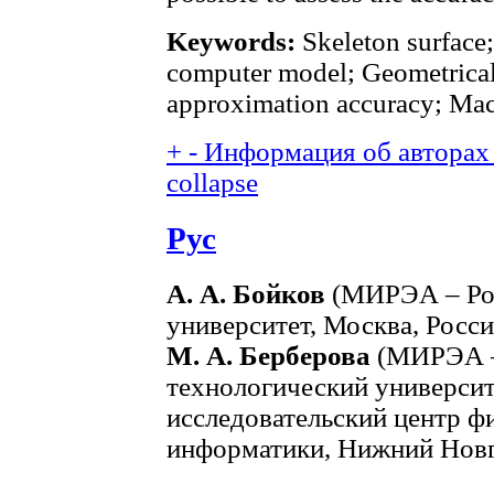
Keywords:
Skeleton surface;
computer model; Geometrical
approximation accuracy; M
+
-
Информация об авторах 
collapse
Рус
А. А. Бойков
(МИРЭА – Рос
университет, Москва, Росси
М. А. Берберова
(МИРЭА –
технологический университ
исследовательский центр ф
информатики, Нижний Новг