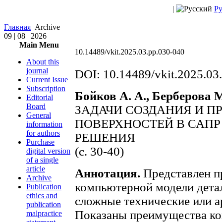
|
Ру
Главная
Archive
09 | 08 | 2026
Main Menu
10.14489/vkit.2025.03.pp.030-040
About this
journal
DOI: 10.14489/vkit.2025.03
Current Issue
Subscription
Бойков А. А., Берберова М
Editorial
Board
ЗАДАЧИ СОЗДАНИЯ И П
General
ПОВЕРХНОСТЕЙ В САПР
information
for authors
РЕШЕНИЯ
Purchase
(с. 30-40)
digital version
of a single
article
Аннотация.
Представлен п
Archive
компьютерной модели дета
Publication
ethics and
сложные технические или а
publication
Показаны преимущества ко
malpractice