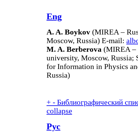
Eng
A. A. Boykov
(MIREA – Russi
Moscow, Russia) E-mail:
alb
M. A. Berberova
(MIREA – R
university, Moscow, Russia; 
for Information in Physics 
Russia)
+
-
Библиографический спис
collapse
Рус