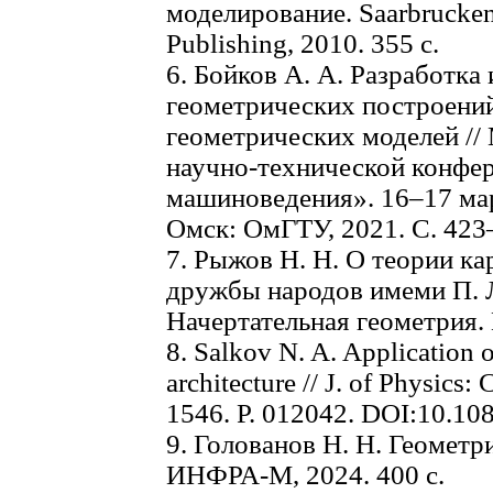
моделирование. Saarbrucke
Publishing, 2010. 355 с.
6. Бойков А. А. Разработка
геометрических построени
геометрических моделей /
научно-технической конфе
машиноведения». 16–17 мар
Омск: ОмГТУ, 2021. С. 423
7. Рыжов Н. Н. О теории кар
дружбы народов имеми П. Л
Начертательная геометрия. 
8. Salkov N. A. Application o
architecture // J. of Physics:
1546. P. 012042. DOI:10.1
9. Голованов Н. Н. Геометр
ИНФРА-М, 2024. 400 с.