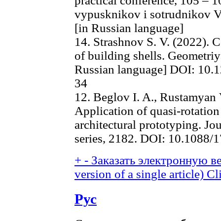
practical conference, 105 – 
vypusknikov i sotrudnikov 
[in Russian language]
14. Strashnov S. V. (2022).
of building shells. Geometriya
Russian language] DOI: 10.
34
12. Beglov I. A., Rustamyan V
Application of quasi-rotation
architectural prototyping. Jo
series, 2182. DOI: 10.1088
+
-
Заказать электронную ве
version of a single article)
Cl
Рус