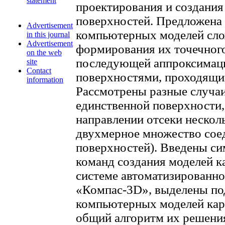
statement
проектирования и создани
поверхностей. Предложена 
Advertisement
компьютерных моделей сло
in this journal
Advertisement
формирования их точечного
on the web
последующей аппроксимац
site
Contact
поверхностями, проходящим
information
Рассмотрены разные случаи
единственной поверхности,
направлении отсеки нескол
двухмерное множество сое
поверхностей). Введены с
команд создания моделей к
системе автоматизированн
«Компас-3D», выделены по
компьютерных моделей кар
общий алгоритм их решени