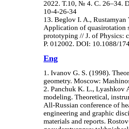
2022. Т.10, № 4. С. 26–34.
10-4-26-34
13. Beglov I. A., Rustamyan V
Application of quasirotation 
prototyping // J. of Physics: 
P. 012002. DOI: 10.1088/1
Eng
1. Ivanov G. S. (1998). Theor
geometry. Moscow: Mashinost
2. Panchuk K. L., Lyashkov 
modeling. Theoretical, instru
All-Russian conference of he
engineering and graphic disci
materials and reports. Rost