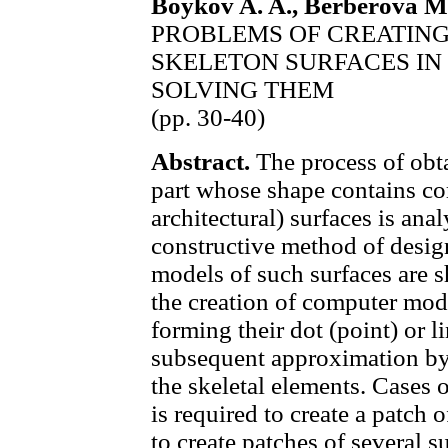
Boykov A. A., Berberova M
PROBLEMS OF CREATIN
SKELETON SURFACES IN
SOLVING THEM
(pp. 30-40)
Abstract.
The process of obt
part whose shape contains co
architectural) surfaces is ana
constructive method of desig
models of such surfaces are s
the creation of computer mod
forming their dot (point) or l
subsequent approximation by 
the skeletal elements. Cases 
is required to create a patch o
to create patches of several 