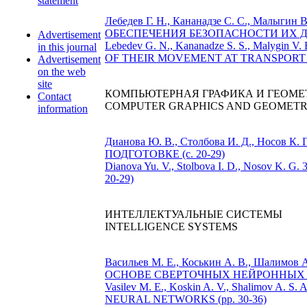
statement
Лебедев Г. Н., Кананадзе С. С., М
ОБЕСПЕЧЕНИЯ БЕЗОПАСНОСТИ ИХ ДВ
Advertisement
Lebedev G. N., Kananadze S. S., Ma
in this journal
OF THEIR MOVEMENT AT TRANSPORT HU
Advertisement
on the web
site
КОМПЬЮТЕРНАЯ ГРАФИКА И ГЕОМЕ
Contact
COMPUTER GRAPHICS AND GEOMETR
information
Дианова Ю. В., Столбова И. Д., Н
ПОДГОТОВКЕ (с. 20-29)
Dianova Yu. V., Stolbova I. D., Noso
20-29)
ИНТЕЛЛЕКТУАЛЬНЫЕ СИСТЕМЫ
INTELLIGENCE SYSTEMS
Васильев М. Е., Коськин А. В., Ш
ОСНОВЕ СВЕРТОЧНЫХ НЕЙРОННЫХ СЕТ
Vasilev M. E., Koskin A. V., Shali
NEURAL NETWORKS (pp. 30-36)