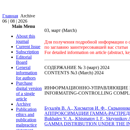
Главная
Archive
06 | 08 | 2026
Main Menu
03, март (March)
About this
journal
Для получения подробной информации о ст
Current Issue
по заглавию заинтересовавшей вас статьи
Subscription
For detailed information on article (abstract, ke
Editorial
Board
General
СОДЕРЖАНИЕ № 3 (март) 2024
information
CONTENTS №3 (March) 2024
for authors
Purchase
ИНФОРМАЦИОННО-УПРАВЛЯЮЩИЕ 
digital version
INFORMATING-CONTROLLING COMPLE
of a single
article
Archive
Бухалёв В. А., Хисматов И. Ф., Скр
Publication
АППРОКСИМАЦИИ ГАММА-РАСПРЕДЕ
ethics and
Bukhalev V. A., Khismatov I. F., Skry
publication
GAMMA DISTRIBUTION UNDER THE INF
malpractice