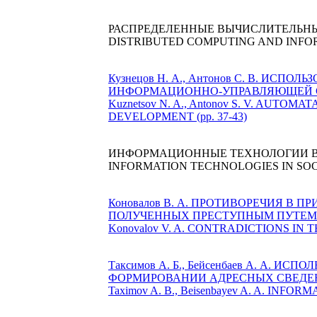
РАСПРЕДЕЛЕННЫЕ ВЫЧИСЛИТЕЛЬН
DISTRIBUTED COMPUTING AND INFO
Кузнецов Н. А., Антонов С. В. И
ИНФОРМАЦИОННО-УПРАВЛЯЮЩЕЙ СИС
Kuznetsov N. A., Antonov S. V. A
DEVELOPMENT (pp. 37-43)
ИНФОРМАЦИОННЫЕ ТЕХНОЛОГИИ В
INFORMATION TECHNOLOGIES IN SO
Коновалов В. А. ПРОТИВОРЕЧИЯ 
ПОЛУЧЕННЫХ ПРЕСТУПНЫМ ПУТЕМ (с.
Konovalov V. A. CONTRADICTIONS IN
Таксимов А. Б., Бейсенбаев А. А
ФОРМИРОВАНИИ АДРЕСНЫХ СВЕДЕНИЙ
Taximov A. B., Beisenbayev A. A. I