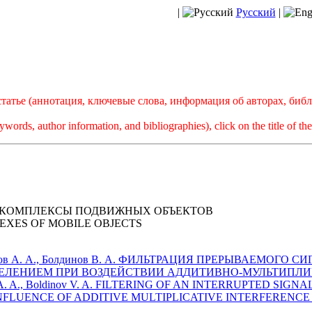
|
Русский
|
атье (аннотация, ключевые слова, информация об авторах, биб
ywords, author information, and bibliographies), click on the title of the 
КОМПЛЕКСЫ ПОДВИЖНЫХ ОБЪЕКТОВ
XES OF MOBILE OBJECTS
ынников А. А., Болдинов В. А. ФИЛЬТРАЦИЯ ПРЕРЫВАЕМОГО
ЛЕНИЕМ ПРИ ВОЗДЕЙСТВИИ АДДИТИВНО-МУЛЬТИПЛИКА
nnikov A. A., Boldinov V. A. FILTERING OF AN INTERRUPTED S
LUENCE OF ADDITIVE MULTIPLICATIVE INTERFERENCE (p