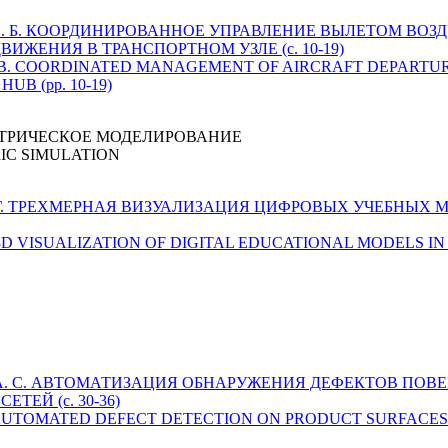
алыгин В. Б. КООРДИНИРОВАННОЕ УПРАВЛЕНИЕ ВЫЛЕТОМ В
ИЖЕНИЯ В ТРАНСПОРТНОМ УЗЛЕ (с. 10-19)
lygin V. B. COORDINATED MANAGEMENT OF AIRCRAFT DEPAR
B (pp. 10-19)
ТРИЧЕСКОЕ МОДЕЛИРОВАНИЕ
IC SIMULATION
осов К. Г. ТРЕХМЕРНАЯ ВИЗУАЛИЗАЦИЯ ЦИФРОВЫХ УЧЕБН
v K. G. 3D VISUALIZATION OF DIGITAL EDUCATIONAL MODELS 
алимов А. С. АВТОМАТИЗАЦИЯ ОБНАРУЖЕНИЯ ДЕФЕКТОВ П
ЕЙ (с. 30-36)
mov A. S. AUTOMATED DEFECT DETECTION ON PRODUCT SURF