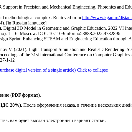
 VR Support in Precision and Mechanical Engineering. Photonics and Ed
 and methodological complex. Retrieved from
http://www.kgau.ru/distan
). [in Russian language]
2). Digital 3D Model in Geometric and Graphic Education. 2022 VI Inte
rino), 1 – 6. Moscow. DOI: 10.1109/Inforino53888.2022.9782896
 Design Sprint: Enhancing STEAM and Engineering Education through Ag
onov V. (2021). Light Transport Simulation and Realistic Rendering: St
oceedings of the 31st International Conference on Computer Graphics
27-1-12
ase digital version of a single article)
Click to collapse
виде (
PDF формат
).
е НДС 20%).
После оформления заказа, в течение нескольких дней
ства, вам будет выслан электронный вариант статьи.