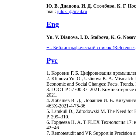
Ю. В. Дианова, И. Д. Столбова, К. Г. Но
mail:
julok1@mail.ru
Eng
Yu. V. Dianova, I. D. Stolbova, K. G. Nosov
+
-
Библиографический список (References
Рус
1. Коровин Г. Б. Цифровизация промышлен
2. Klimova Yu. O., Ustinova K. A. Mismatch b
Economic and Social Changes: Facts, Trends, 
3. ГОСТ Р 57700.37‒2021. Компьютерные 
2021.
4. Лобашев В. Д., Лобашев И. В. Визуализа
463Х-2021-4-75-86
5. Lämkull D., Zdrodowski M. The Need for Fa
P. 299–310.
6. Гордеева Н. А. T-FLEX Технология 17:
42−46.
7. Remoteaudit and VR Support in Precision an