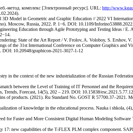
еб.-метод. комплекс [Электронный ресурс]. URL:
http://www.kgau
.02.2024).
tal 3D Model in Geometric and Graphic Education // 2022 VI Internatio
rino). Moscow, Russia, 2022. P. 1−6. DOI: 10.1109/Inforino53888.202
ering Education through Agile Prototyping and Testing Ideas / E. Arc
 2−14.
endering: State of the Art Report / V. Frolov, A. Voloboy, S. Ershov, 
ngs of the 31st International Conference on Computer Graphics and V
. DOI: 10.20948/graphicon-2021-3027-1-12
stry in the context of the new industrialization of the Russian Federat
smatch between the Level of Training of IT Personnel and the Requir
s, Trends, Forecast, 14(5), 202 – 219. DOI: 10.15838/esc.2021.5.77.1
wins of products. (2021). Ru Standard No. GOST R 57700.37‒2021. Mo
alization of knowledge in the educational process. Nauka i shkola, (4)
ed for Faster and More Consistent Digital Human Modeling Software T
 17: new capabilities of the T-FLEX PLM complex component. SAPR i 