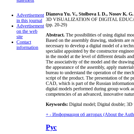
statement
Dianova Yu. V., Stolbova I. D., Nosov K. G.
Advertisement
3D VISUALIZATION OF DIGITAL EDU
in this journal
(pp. 20-29)
Advertisement
on the web
Abstract.
The possibilities of using digital mo
site
Based on the assembly drawing, students are requ
Contact
necessary to develop a digital model of a techni
information
specialist appointed by the constructor engine
in the model at the level of different details 
The associativity of the model and the drawing 
the appearance of the assembly, apply material
bureau to understand the operation of the mech
script of the product. The presentation of the p
CAD, which is part of the Russian information 
digital models performed during group work actu
competencies of an advanced, innovative nature
Keywords:
Digital model; Digital double; 3D
+
-
Информация об авторах (About the Auth
Рус