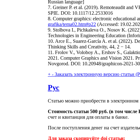
Russian language]
7. Greiner P. et al. (2019). Remoteaudit and
SPIE. DOI: 10.1117/12.2533016
8. Computer graphics: electronic educational
grafika/tema02.htm#p22
(Accessed: 19.02.2024
9. Stolbova I., Pichkaleva O., Nosov K. (202
Technologies in Engineering Education (Info
10. Arce E., Suarez-García A. et al. (2022).
Thinking Skills and Creativity, 44, 2 − 14.
11. Frolov V., Voloboy A., Ershov S., Galakti
2021. Computer Graphics and Vision 2021. Pr
Novgorod. DOI: 10.20948/graphicon-2021-30
+
-
Заказать электронную версию статьи (Purch
Рус
Статью можно приобрести в электронном 
Стоимость статьи 500 руб. (в том числ
счет и квитанция для оплаты в банке.
После поступления денег на счет издатель
Для заказа скопируйте doi статьи: