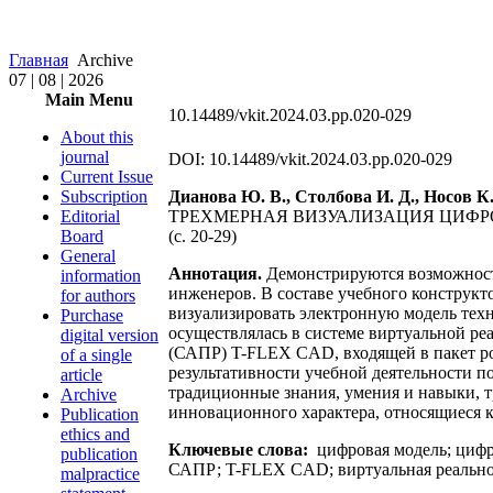
Главная
Archive
07 | 08 | 2026
Main Menu
10.14489/vkit.2024.03.pp.020-029
About this
journal
DOI: 10.14489/vkit.2024.03.pp.020-029
Current Issue
Subscription
Дианова Ю. В., Столбова И. Д., Носов К.
Editorial
ТРЕХМЕРНАЯ ВИЗУАЛИЗАЦИЯ ЦИФР
Board
(с. 20-29)
General
Аннотация.
Демонстрируются возможност
information
инженеров. В составе учебного конструкто
for authors
визуализировать электронную модель тех
Purchase
осуществлялась в системе виртуальной ре
digital version
(САПР) T-FLEX CAD, входящей в пакет ро
of a single
результативности учебной деятельности п
article
традиционные знания, умения и навыки, 
Archive
инновационного характера, относящиеся к
Publication
ethics and
Ключевые слова:
цифровая модель; цифр
publication
САПР; T-FLEX CAD; виртуальная реально
malpractice