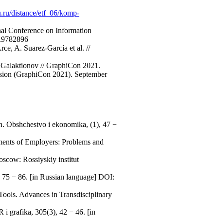
.ru/distance/etf_06/komp-
nal Conference on Information
2.9782896
e, A. Suarez-García et al. //
V. Galaktionov // GraphiCon 2021.
ision (GraphiCon 2021). September
ion. Obshchestvo i ekonomika, (1), 47 −
ements of Employers: Problems and
2
scow: Rossiyskiy institut
, 75 − 86. [in Russian language] DOI:
ools. Advances in Transdisciplinary
grafika, 305(3), 42 − 46. [in