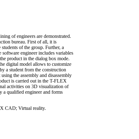
raining of engineers are demonstrated.
on bureau. First of all, it is
 students of the group. Further, a
e software engineer includes variables
f the product in the dialog box mode.
 the digital model allows to customize
by a student from the construction
et using the assembly and disassembly
product is carried out in the T-FLEX
l activities on 3D visualization of
by a qualified engineer and forms
X CAD; Virtual reality.