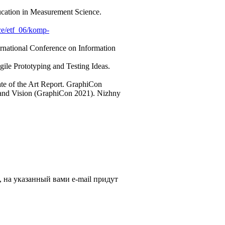
ucation in Measurement Science.
ce/etf_06/komp-
rnational Conference on Information
ile Prototyping and Testing Ideas.
ate of the Art Report. GraphiCon
 and Vision (GraphiCon 2021). Nizhny
, на указанный вами e-mail придут