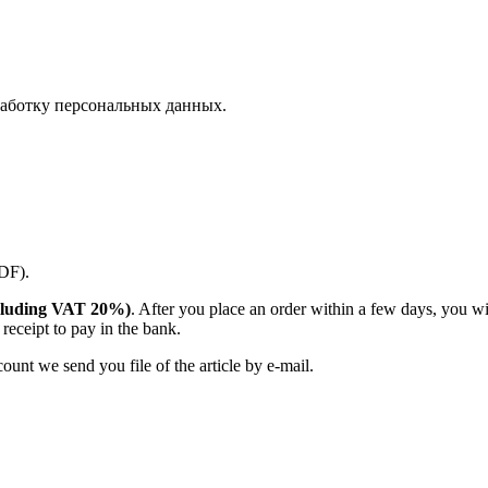
аботку персональных данных.
PDF).
(including VAT 20%)
. After you place an order within a few days, you w
receipt to pay in the bank.
unt we send you file of the article by e-mail.