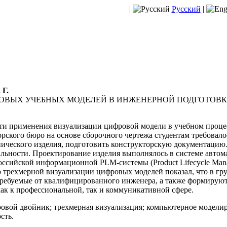
|
Русский
|
 Г.
ОВЫХ УЧЕБНЫХ МОДЕЛЕЙ В ИНЖЕНЕРНОЙ ПОДГОТОВК
и применения визуализации цифровой модели в учебном проце
рского бюро на основе сборочного чертежа студентам требовалос
нического изделия, подготовить конструкторскую документацию.
альности. Проектирование изделия выполнялось в системе авто
ссийской информационной PLM-системы (Product Lifecycle Mana
о трехмерной визуализации цифровых моделей показал, что в гр
требуемые от квалифицированного инженера, а также формирую
ак к профессиональной, так и коммуникативной сфере.
овой двойник; трехмерная визуализация; компьютерное моделир
сть.