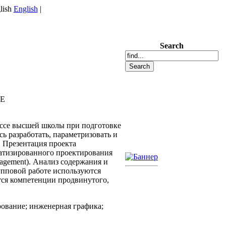
English
|
Search
Е
ссе высшей школы при подготовке
ь разработать, параметризовать и
 Презентация проекта
матизированного проектирования
gement). Анализ содержания и
упповой работе используются
тся компетенции продвинутого,
ование; инженерная графика;