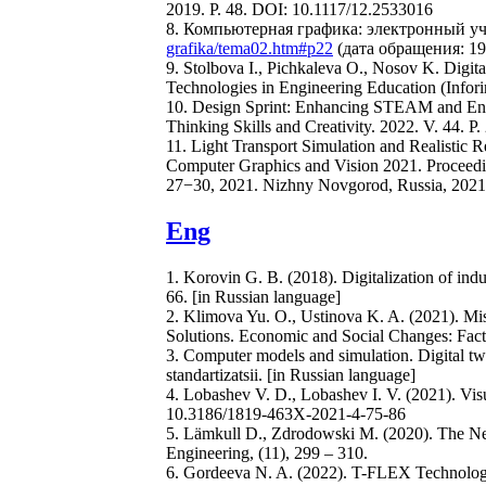
2019. P. 48. DOI: 10.1117/12.2533016
8. Компьютерная графика: электронный уч
grafika/tema02.htm#p22
(дата обращения: 19
9. Stolbova I., Pichkaleva O., Nosov K. Digi
Technologies in Engineering Education (Info
10. Design Sprint: Enhancing STEAM and Engine
Thinking Skills and Creativity. 2022. V. 44. P.
11. Light Transport Simulation and Realistic R
Computer Graphics and Vision 2021. Proceedi
27−30, 2021. Nizhny Novgorod, Russia, 2021
Eng
1. Korovin G. B. (2018). Digitalization of indu
66. [in Russian language]
2. Klimova Yu. O., Ustinova K. A. (2021). Mi
Solutions. Economic and Social Changes: Fact
3. Computer models and simulation. Digital t
standartizatsii. [in Russian language]
4. Lobashev V. D., Lobashev I. V. (2021). Visu
10.3186/1819-463Х-2021-4-75-86
5. Lämkull D., Zdrodowski M. (2020). The Ne
Engineering, (11), 299 – 310.
6. Gordeeva N. A. (2022). T-FLEX Technology