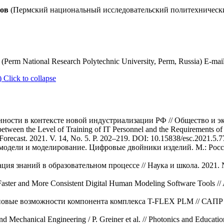
сов
(Пермский национальный исследовательский политехнический
(Perm National Research Polytechnic University, Perm, Russia) E-mai
)
Click to collapse
ности в контексте новой индустриализации РФ // Общество и эко
etween the Level of Training of IT Personnel and the Requirements of
Forecast. 2021. V. 14, No. 5. P. 202–219. DOI: 10.15838/esc.2021.5.7
модели и моделирование. Цифровые двойники изделий. М.: Росс
ция знаний в образовательном процессе // Наука и школа. 2021. №
ster and More Consistent Digital Human Modeling Software Tools // A
 новые возможности компонента комплекса T-FLEX PLM // САПР и
d Mechanical Engineering / P. Greiner et al. // Photonics and Educat