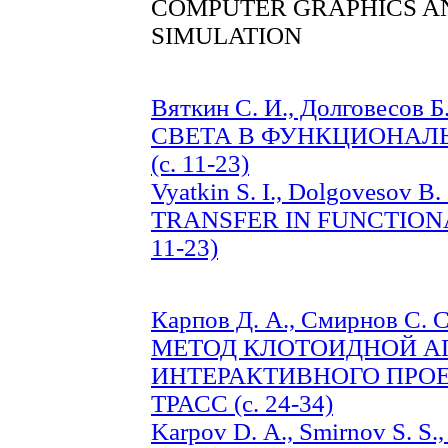
COMPUTER GRAPHICS A
SIMULATION
Вяткин С. И., Долговесо
СВЕТА В ФУНКЦИОНАЛ
(с. 11-23)
Vyatkin S. I., Dolgovesov
TRANSFER IN FUNCTIONA
11-23)
Карпов Д. А., Смирнов С. 
МЕТОД КЛОТОИДНОЙ А
ИНТЕРАКТИВНОГО ПРО
ТРАСС (с. 24-34)
Karpov D. А., Smirnov S. S.