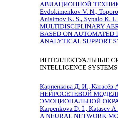
АВИАЦИОННОЙ ТЕХНИКИ 
Evdokimenkov V. N., Toporov
Anisimov K. S., Sypalo K.
MULTIDISCIPLINARY AE
BASED ON AUTOMATED 
ANALYTICAL SUPPORT SYS
ИНТЕЛЛЕКТУАЛЬНЫЕ С
INTELLIGENCE SYSTEMS
Карпенкова Д. И., Катасё
НЕЙРОСЕТЕВОЙ МОДЕЛ
ЭМОЦИОНАЛЬНОЙ ОКРАСК
Karpenkova D. I., Katase
A NEURAL NETWORK MO