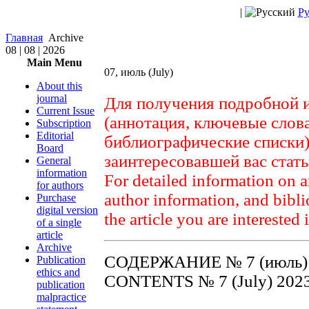
|
Ру
Главная
Archive
08 | 08 | 2026
Main Menu
07, июль (July)
About this
journal
Для получения подробной 
Current Issue
(аннотация, ключевые слов
Subscription
Editorial
библиографические списки)
Board
заинтересовавшей вас стат
General
information
For detailed information on a
for authors
author information, and biblio
Purchase
digital version
the article you are interested 
of a single
article
Archive
СОДЕРЖАНИЕ № 7 (июль)
Publication
ethics and
CONTENTS № 7 (July) 202
publication
malpractice