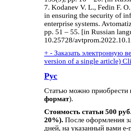
7. Kodanev V. L., Fedin F. O
in ensuring the security of i
enterprise systems. Avtomatiz
pp. 51 – 55. [in Russian lan
10.25728/avtprom.2022.10.
+
-
Заказать электронную ве
version of a single article)
Cl
Рус
Статью можно приобрести в
формат
).
Стоимость статьи 500 руб
20%).
После оформления за
дней, на указанный вами e-