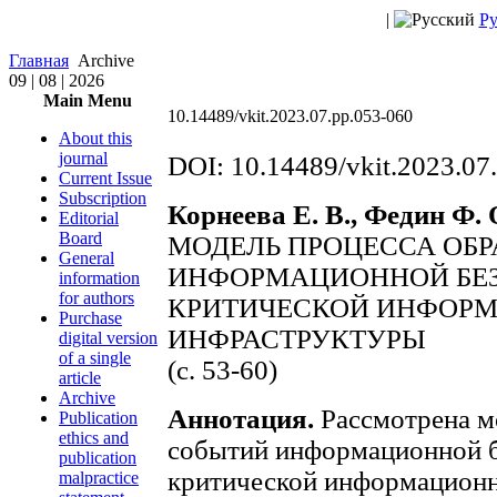
|
Ру
Главная
Archive
09 | 08 | 2026
Main Menu
10.14489/vkit.2023.07.pp.053-060
About this
journal
DOI: 10.14489/vkit.2023.07
Current Issue
Subscription
Корнеева Е. В., Федин Ф. 
Editorial
Board
МОДЕЛЬ ПРОЦЕССА ОБ
General
ИНФОРМАЦИОННОЙ БЕЗ
information
for authors
КРИТИЧЕСКОЙ ИНФОР
Purchase
ИНФРАСТРУКТУРЫ
digital version
of a single
(с. 53-60)
article
Archive
Аннотация.
Рассмотрена м
Publication
ethics and
событий информационной б
publication
критической информационн
malpractice