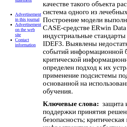
statement
качестве такого объекта р
система одного из лечебны
Advertisement
Построение модели выполн
in this journal
Advertisement
CASE-средстве ERwin Data
on the web
индустриальные стандарты
site
Contact
IDЕF3. Выявлены недостат
information
событий информационной б
критической информационн
определен подход к их ус
применение подсистемы по
основанной на использова
обучения.
Ключевые слова:
защита 
поддержки принятия решен
безопасность; критическа