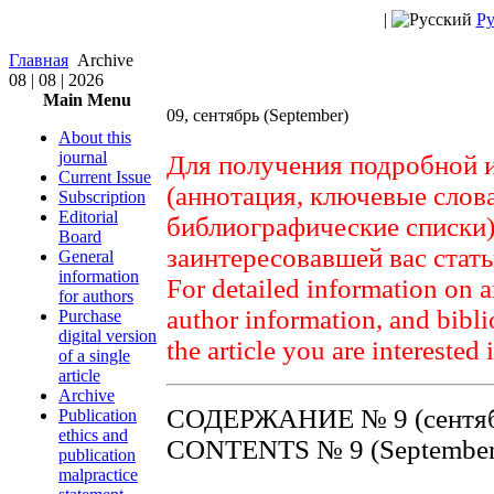
|
Ру
Главная
Archive
08 | 08 | 2026
Main Menu
09, сентябрь (September)
About this
journal
Для получения подробной 
Current Issue
(аннотация, ключевые слов
Subscription
Editorial
библиографические списки)
Board
заинтересовавшей вас стат
General
information
For detailed information on a
for authors
author information, and biblio
Purchase
digital version
the article you are interested 
of a single
article
Archive
СОДЕРЖАНИЕ № 9 (сентяб
Publication
ethics and
CONTENTS № 9 (September
publication
malpractice