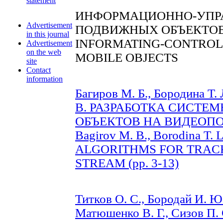
statement
ИНФОРМАЦИОННО-УПР
Advertisement
ПОДВИЖНЫХ ОБЪЕКТО
in this journal
INFORMATING-CONTROL
Advertisement
on the web
MOBILE OBJECTS
site
Contact
information
Багиров М. Б., Бородина Т. 
В. РАЗРАБОТКА СИСТЕ
ОБЪЕКТОВ НА ВИДЕОПОТО
Bagirov M. B., Borodina T. L.
ALGORITHMS FOR TRACK
STREAM (pp. 3-13)
Титков О. С., Бородай И. Ю
Матюшенко В. Г., Сизов П. 