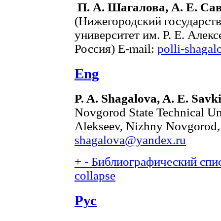
П. А. Шагалова, А. Е. Са
(Нижегородский государст
университет им. Р. Е. Алек
Россия) E-mail:
polli-shaga
Eng
P. A. Shagalova, A. E. Savk
Novgorod State Technical Uni
Alekseev, Nizhny Novgorod,
shagalova@yandex.ru
+
-
Библиографический спис
collapse
Рус