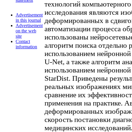
statement
технологий компьютерного
исследования являются изо
Advertisement
деформированных в сдвиго
in this journal
Advertisement
автоматизации процесса о
on the web
использованы нейросетевые
site
Contact
алгоритм поиска отдельно 
information
использованием нейронной 
U-Net, а также алгоритм ан
использованием нейронной 
StarDist. Приведены резуль
реальных изображениях ми
сравнение их эффективност
применения на практике. А
деформированных изображе
скорость постановки диагно
медицинских исследований.