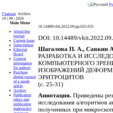
|
Ру
Главная
Archive
10 | 08 | 2026
Main Menu
10.14489/vkit.2022.09.pp.025-031
About this
journal
DOI: 10.14489/vkit.2022.09
Current Issue
Subscription
Шагалова П. А., Савкин А.
Editorial
Board
РАЗРАБОТКА И ИССЛЕД
General
КОМПЬЮТЕРНОГО ЗРЕН
information
for authors
ИЗОБРАЖЕНИЙ ДЕФОР
Purchase
ЭРИТРОЦИТОВ
digital version
of a single
(с. 25-31)
article
Archive
Аннотация.
Приведены рез
Publication
ethics and
исследования алгоритмов а
publication
полученных при микроскопи
malpractice