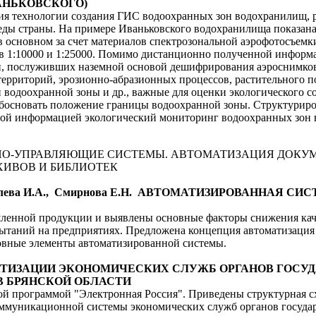
АНЬКОВСКОГО)
ия технологии создания ГИС водоохранных зон водохранилищ, 
еды страны. На примере Иваньковского водохранилища показана
в основном за счет материалов спектрозональной аэрофотосъемк
в 1:10000 и 1:25000. Помимо дистанционно полученной информа
, послуживших наземной основой дешифрирования аэроснимков
рриторий, эрозионно-абразионных процессов, растительного по
 водоохранной зоны и др., важные для оценки экологического с
босновать положение границы водоохранной зоны. Структуриров
мой информацией экологический мониторинг водоохранных зон
О-УПРАВЛЯЮЩИЕ СИСТЕМЫ. АВТОМАТИЗАЦИЯ ДОКУМ
ИВОВ И БИБЛИОТЕК
Киселева И.А., Смирнова Е.Н. АВТОМАТИЗИРОВАННАЯ 
енной продукции и выявлены основные факторы снижения кач
ытаний на предприятиях. Предложена концепция автоматизаци
овные элементы автоматизированной системы.
МАТИЗАЦИИ ЭКОНОМИЧЕСКИХ СЛУЖБ ОРГАНОВ ГОСУ
В БРЯНСКОЙ ОБЛАСТИ
вой программой "Электронная Россия". Приведены структурная 
ммуникационной системы экономических служб органов госуда