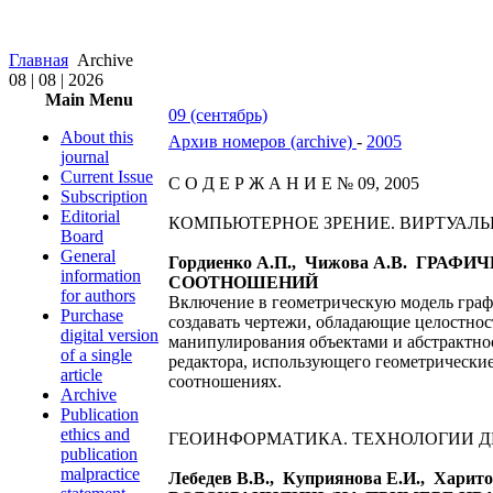
Главная
Archive
08 | 08 | 2026
Main Menu
09 (сентябрь)
About this
Архив номеров (archive)
-
2005
journal
Current Issue
С О Д Е Р Ж А Н И Е № 09, 2005
Subscription
Editorial
КОМПЬЮТЕРНОЕ ЗРЕНИЕ. ВИРТУАЛ
Board
General
Гордиенко А.П., Чижова А.В. Г
information
СООТНОШЕНИЙ
for authors
Включение в геометрическую модель граф
Purchase
создавать чертежи, обладающие целостно
digital version
манипулирования объектами и абстрактнос
of a single
редактора, использующего геометрически
article
соотношениях.
Archive
Publication
ethics and
ГЕОИНФОРМАТИКА. ТЕХНОЛОГИИ 
publication
malpractice
Лебедев В.В., Куприянова Е.И., 