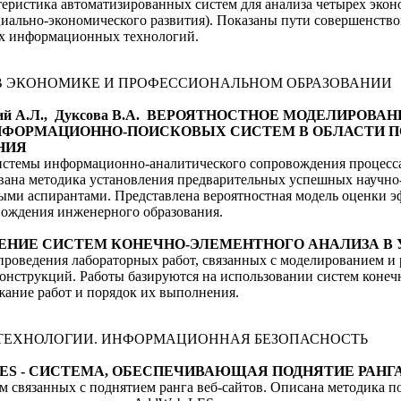
теристика автоматизированных систем для анализа четырех эконо
иально-экономического развития). Показаны пути совершенств
ых информационных технологий.
 ЭКОНОМИКЕ И ПРОФЕССИОНАЛЬНОМ ОБРАЗОВАНИИ
новский А.Л., Дуксова В.А. ВЕРОЯТНОСТНОЕ МОДЕЛИРО
ФОРМАЦИОННО-ПОИСКОВЫХ СИСТЕМ В ОБЛАСТИ П
НИЯ
системы информационно-аналитического сопровождения процесс
вана методика установления предварительных успешных научно
ыми аспирантами. Представлена вероятностная модель оценки 
ождения инженерного образования.
РИМЕНЕНИЕ СИСТЕМ КОНЕЧНО-ЭЛЕМЕНТНОГО АНАЛИЗА 
проведения лабораторных работ, связанных с моделированием и
онструкций. Работы базируются на использовании систем конечн
ание работ и порядок их выполнения.
-ТЕХНОЛОГИИ. ИНФОРМАЦИОННАЯ БЕЗОПАСНОСТЬ
EB LES - СИСТЕМА, ОБЕСПЕЧИВАЮЩАЯ ПОДНЯТИЕ РАНГ
ем связанных с поднятием ранга веб-сайтов. Описана методика 