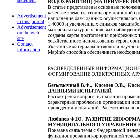
statement
ВОДОХРАНИЛИЩ (НА ПРИМЕРЕ ИВ
В статье представлены основные положен
качестве элемента геоинформационной ср
Advertisement
наполнение базы данных осуществлялось 
in this journal
1:40000 и увеличенных снимков масштабо
Advertisement
материалы натурных полевых наблюдений
on the web
созданы карты подтопления прибрежных те
site
хозяйственного использования территории
Contact
Указанные материалы позволили научно о
information
MapInfo способна обеспечивать необходи
РАСПРЕДЕЛЕННЫЕ ИНФОРМАЦИОНН
ФОРМИРОВАНИЕ ЭЛЕКТРОННЫХ АРХ
Безъязычный В.Ф., Киселев Э.В., 
ДАННЫМИ ИСПЫТАНИЙ
Рассмотрены вопросы испытаний промышл
характерные проблемы в организации исп
проведении испытаний. Рассмотрены осн
Лозбинев Ф.Ю. РАЗВИТИЕ ИНФОР
МУНИЦИПАЛЬНОГО УПРАВЛЕНИЯ 
Показана связь темы с Федеральной целе
функционирования корпоративной телеко