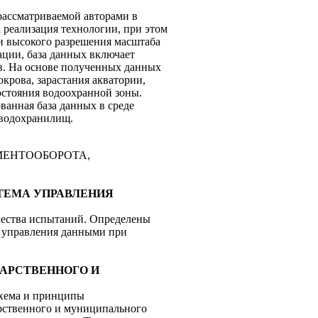
рассматриваемой авторами в
 реализация технологии, при этом
и высокого разрешения масштаба
ции, база данных включает
. На основе полученных данных
крова, зарастания акватории,
остояния водоохранной зоны.
анная база данных в среде
 водохранилищ.
ЕНТООБОРОТА,
СИСТЕМА УПРАВЛЕНИЯ
ества испытаний. Определены
я управления данными при
ДАРСТВЕННОГО И
схема и принципы
рственного и муниципального