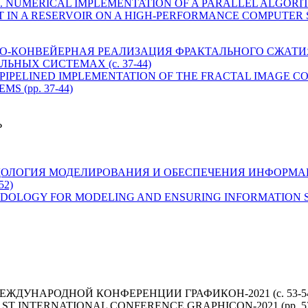
tayan A. M. NUMERICAL IMPLEMENTATION OF A PARALLEL ALG
IN A RESERVOIR ON A HIGH-PERFORMANCE COMPUTER SYS
ЛЕЛЬНО-КОНВЕЙЕРНАЯ РЕАЛИЗАЦИЯ ФРАКТАЛЬНОГО СЖАТ
НЫХ СИСТЕМАХ (с. 37-44)
ALLEL-PIPELINED IMPLEMENTATION OF THE FRACTAL IMAGE 
 (pp. 37-44)
Ь
Ю. МЕТОДОЛОГИЯ МОДЕЛИРОВАНИЯ И ОБЕСПЕЧЕНИЯ ИНФО
52)
u. METHODOLOGY FOR MODELING AND ENSURING INFORMATIO
ЕЖДУНАРОДНОЙ КОНФЕРЕНЦИИ ГРАФИКОН-2021 (с. 53-5
31ST INTERNATIONAL CONFERENCE GRAPHICON-2021 (pp. 53