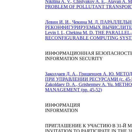
Nikitina A. V., Chistyakov A. E., A
PROBLEM OF POLLUTANT TRANSPORT 
Левин И. И., Чекина М. Д. ПАРАЛ
РЕКОНФИГУРИРУЕМЫХ ВЫЧИСЛИТЕЛЬ
Levin I. I., Chekina M. D. THE PAR
RECONFIGURABLE COMPUTING SYSTEMS
ИНФОРМАЦИОННАЯ БЕЗОПАСНОСТ
INFORMATION SECURITY
Заколдаев Д. А., Гришенцев А. 
ПРИ УПРАВЛЕНИИ РЕСУРСАМИ (с. 45-
Zakoldaev D. A., Grishentsev A. Y
MANAGEMENT (pp. 45-52)
ИНФОРМАЦИЯ
INFORMATION
ПРИГЛАШЕНИЕ К УЧАСТИЮ В 31-Й М
INVITATION TO PARTICIPATE IN THE 