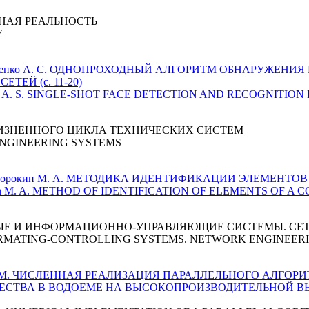
НАЯ РЕАЛЬНОСТЬ
Y
., Моисеенко А. С. ОДНОПРОХОДНЫЙ АЛГОРИТМ ОБНАРУЖЕН
ЕЙ (с. 11-20)
Moiseenko A. S. SINGLE-SHOT FACE DETECTION AND RECOGNITION
ЗНЕННОГО ЦИКЛА ТЕХНИЧЕСКИХ СИСТЕМ
ENGINEERING SYSTEMS
Е. И., Сорокин М. А. МЕТОДИКА ИДЕНТИФИКАЦИИ ЭЛЕМЕНТО
., Sorokin M. A. METHOD OF IDENTIFICATION OF ELEMENTS OF A
ЫЕ И ИНФОРМАЦИОННО-УПРАВЛЯЮЩИЕ СИСТЕМЫ. СЕ
RMATING-CONTROLLING SYSTEMS. NETWORK ENGINEER
Атаян А. М. ЧИСЛЕННАЯ РЕАЛИЗАЦИЯ ПАРАЛЛЕЛЬНОГО АЛГ
ЕСТВА В ВОДОЕМЕ НА ВЫСОКОПРОИЗВОДИТЕЛЬНОЙ ВЫ