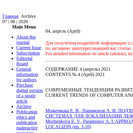
Главная
Archive
07 | 08 | 2026
Main Menu
04, апрель (April)
About this
journal
Для получения подробной информации о ст
Current Issue
по заглавию заинтересовавшей вас статьи
Subscription
For detailed information on article (abstract, ke
Editorial
Board
General
СОДЕРЖАНИЕ 4 (апрель) 2021
information
CONTENTS № 4 (April) 2021
for authors
Purchase
СОВРЕМЕННЫЕ ТЕНДЕНЦИИ РАЗВИ
digital version
CURRENT TRENDS OF COMPUTER AN
of a single
article
Archive
Моженкова Е. В., Парамонов А. И
Publication
СИСТЕМАХ ДЛЯ ЛОКАЛИЗАЦИИ ДЕФЕКТ
ethics and
Mozhenkova Е. V., Paramonov A. I.
publication
LOCALIZIN (pp. 3-10)
malpractice