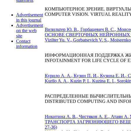
statement
КОМПЬЮТЕРНОЕ ЗРЕНИЕ. ВИРТУАЛЬ
COMPUTER VISION. VIRTUAL REALIT
Advertisement
in this journal
Advertisement
Визильтер Ю. В., Горбацевич В. С
on the web
ОСНОВЕ СВЕРТОЧНЫХ НЕЙРОННЫХ СЕТ
site
Vizilter Yu. V., Gorbatsevich V. S., 
Contact
information
ИНФОРМАЦИОННАЯ ПОДДЕРЖКА ЖИ
INFOTAINMENT FOR LIFE CYCLE OF 
Курило А. А., Кузин П. И., Кузина 
Kurilo A. A., Kuzin P. I., Kuzina E. I
РАСПРЕДЕЛЕННЫЕ ВЫЧИСЛИТЕЛЬН
DISTRIBUTED COMPUTING AND INFO
Никитина А. В., Чистяков А. Е., 
ТРАНСПОРТА ЗАГРЯЗНЯЮЩЕГО ВЕЩ
27-36)