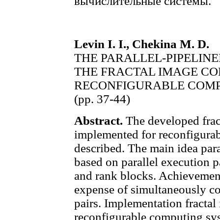
вычислительные системы.
Levin I. I., Chekina M. D.
THE PARALLEL-PIPELIN
THE FRACTAL IMAGE CO
RECONFIGURABLE COMP
(pp. 37-44)
Abstract.
The developed frac
implemented for reconfigura
described. The main idea para
based on parallel execution 
and rank blocks. Achievement
expense of simultaneously 
pairs. Implementation fracta
reconfigurable computing syst