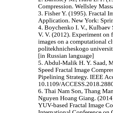
Compression. Wellsley Massac
3. Fisher Y. (1995). Fractal
Application. New York: Sprin
4. Boychenko I. V., Kulbaev 
V. V. (2012). Experiment on 
images on a computational cl
politekhnicheskogo universite
[in Russian language]
5. Abdul-Malik H. Y. Saad, 
Speed Fractal Image Compres
Pipelining Strategy. IEEE Ac
10.1109/ACCESS.2018.288
6. Thai Nam Son, Thang Ma
Nguyen Hoang Giang. (2014)
YUV-based Fractal Image Co
International Conference on