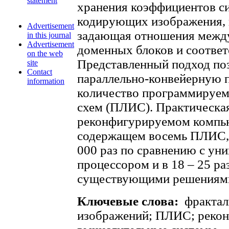
statement
хранения коэффициентов с
кодирующих изображения, 
Advertisement
задающая отношения между
in this journal
Advertisement
доменных блоков и соотве
on the web
Представленный подход по
site
Contact
параллельно-конвейерную 
information
количество программируем
схем (ПЛИС). Практическая
реконфигурируемом компью
содержащем восемь ПЛИС, 
000 раз по сравнению с у
процессором и в 18 – 25 ра
существующими решениям
Ключевые слова:
фрактал
изображений; ПЛИС; реко