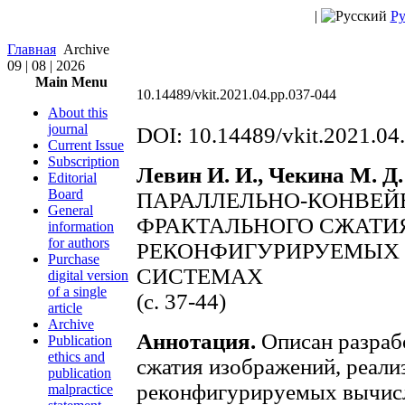
|
Ру
Главная
Archive
09 | 08 | 2026
Main Menu
10.14489/vkit.2021.04.pp.037-044
About this
journal
DOI: 10.14489/vkit.2021.04
Current Issue
Subscription
Левин И. И., Чекина М. Д.
Editorial
Board
ПАРАЛЛЕЛЬНО-КОНВЕЙ
General
ФРАКТАЛЬНОГО СЖАТИ
information
for authors
РЕКОНФИГУРИРУЕМЫХ
Purchase
СИСТЕМАХ
digital version
of a single
(с. 37-44)
article
Archive
Аннотация.
Описан разраб
Publication
ethics and
сжатия изображений, реали
publication
реконфигурируемых вычисл
malpractice