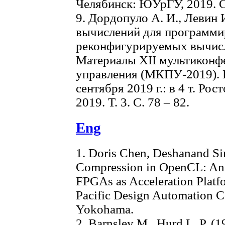
Челябинск: ЮУрГУ, 2019. С
9. Дордопуло А. И., Левин
вычислений для программи
реконфигурируемых вычисли
Материалы XII мультиконф
управления (МКПУ-2019). Г
сентября 2019 г.: в 4 т. Ро
2019. Т. 3. С. 78 – 82.
Eng
1. Doris Chen, Deshanand Sin
Compression in OpenCL: An 
FPGAs as Acceleration Platf
Pacific Design Automation C
Yokohama.
2. Barnsley M., Hurd L. P. (1