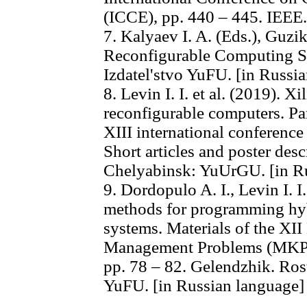
(ICCE), pp. 440 – 445. IEEE.
7. Kalyaev I. A. (Eds.), Guzik 
Reconfigurable Computing S
Izdatel'stvo YuFU. [in Russi
8. Levin I. I. et al. (2019). 
reconfigurable computers. Pa
XIII international conferenc
Short articles and poster desc
Chelyabinsk: YuUrGU. [in R
9. Dordopulo A. I., Levin I. 
methods for programming hyb
systems. Materials of the XI
Management Problems (MKPU-
pp. 78 – 82. Gelendzhik. Ros
YuFU. [in Russian language]