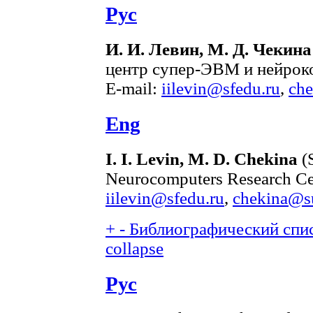
Рус
И. И. Левин, М. Д. Чекина
центр супер-ЭВМ и нейроко
E-mail:
iilevin@sfedu.ru
,
ch
Eng
I. I. Levin, M. D. Chekina
(
Neurocomputers Research Cen
iilevin@sfedu.ru
,
chekina@s
+
-
Библиографический спис
collapse
Рус