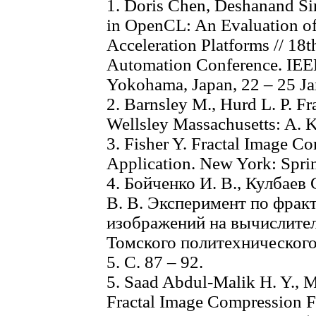
1. Doris Chen, Deshanand Si
in OpenCL: An Evaluation o
Acceleration Platforms // 18
Automation Conference. IEEE
Yokohama, Japan, 22 – 25 Ja
2. Barnsley M., Hurd L. P. F
Wellsley Massachusetts: A. K.
3. Fisher Y. Fractal Image C
Application. New York: Sprin
4. Бойченко И. В., Кулбаев 
В. В. Эксперимент по фра
изображений на вычислитель
Томского политехнического 
5. С. 87 – 92.
5. Saad Abdul-Malik H. Y., 
Fractal Image Compression F