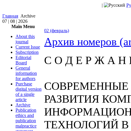
|
Ру
Главная
Archive
07 | 08 | 2026
Main Menu
02 (февраль)
About this
Архив номеров (a
journal
Current Issue
Subscription
С О Д Е Р Ж А Н 
Editorial
Board
General
information
for authors
СОВРЕМЕННЫЕ
Purchase
digital version
of a single
РАЗВИТИЯ КОМ
article
Archive
ИНФОРМАЦИО
Publication
ethics and
publication
ТЕХНОЛОГИЙ В
malpractice