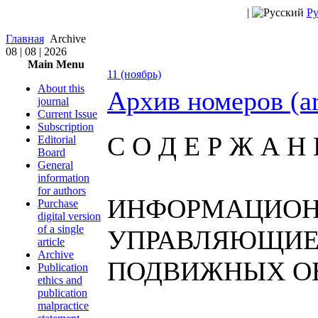
|
Ру
Главная
Archive
08 | 08 | 2026
Main Menu
11 (ноябрь)
About this
Архив номеров (a
journal
Current Issue
Subscription
С О Д Е Р Ж А Н 
Editorial
Board
General
information
for authors
ИНФОРМАЦИОН
Purchase
digital version
of a single
УПРАВЛЯЮЩИЕ
article
Archive
ПОДВИЖНЫХ О
Publication
ethics and
publication
malpractice