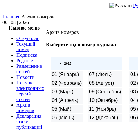
|
Ру
Главная
Архив номеров
06 | 08 | 2026
Главное меню
Архив номеров
О журнале
Текущий
Выберите год и номер журнала
номер
Подписка
Редсовет
2028
Размещение
статей
01 (Январь)
07 (Июль)
01 
Новости
Покупка
02 (Февраль)
08 (Август)
02 
электронных
03 (Март)
09 (Сентябрь)
03 
версий
статей
04 (Апрель)
10 (Октябрь)
04 
Архив
05 (Май)
11 (Ноябрь)
05 
номеров
Декларация
06 (Июнь)
12 (Декабрь)
06 
этики
публикаций