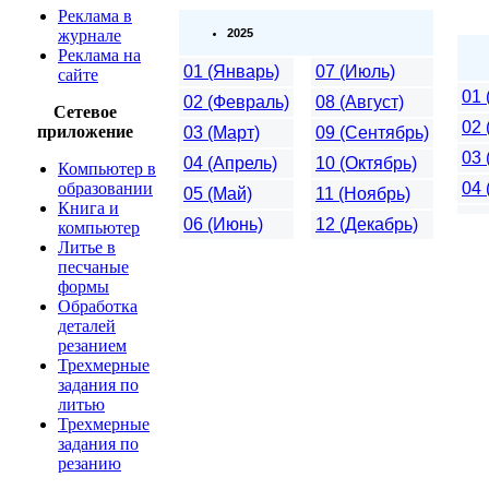
Реклама в
журнале
2025
Реклама на
01 (Январь)
07 (Июль)
сайте
01 
02 (Февраль)
08 (Август)
Сетевое
02
приложение
03 (Март)
09 (Сентябрь)
03 
04 (Апрель)
10 (Октябрь)
Компьютер в
образовании
04 
05 (Май)
11 (Ноябрь)
Книга и
06 (Июнь)
12 (Декабрь)
компьютер
Литье в
песчаные
формы
Обработка
деталей
резанием
Трехмерные
задания по
литью
Трехмерные
задания по
резанию