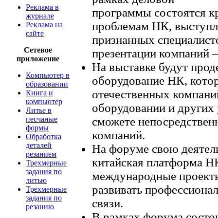
Реклама в
программы состоятся к
журнале
проблемам НК, выступл
Реклама на
сайте
признанных специалисто
Сетевое
презентации компаний 
приложение
На выставке будут про
Компьютер в
оборудование НК, котор
образовании
отечественных компаний
Книга и
компьютер
оборудовании и других 
Литье в
песчаные
сможете непосредственн
формы
компаний.
Обработка
деталей
На форуме свою деятель
резанием
китайская платформа НК
Трехмерные
задания по
международные проекты
литью
развивать профессионал
Трехмерные
задания по
связи.
резанию
В рамках форума состо