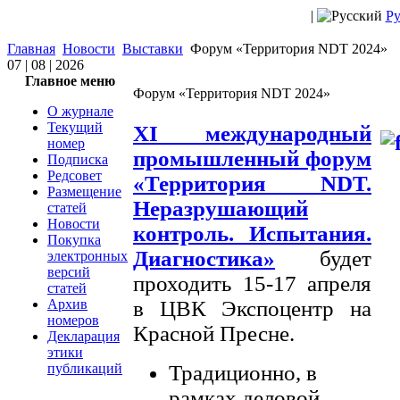
|
Ру
Главная
Новости
Выставки
Форум «Территория NDT 2024»
07 | 08 | 2026
Главное меню
Форум «Территория NDT 2024»
О журнале
Текущий
XI международный
номер
промышленный форум
Подписка
Редсовет
«Территория NDT.
Размещение
Неразрушающий
статей
Новости
контроль. Испытания.
Покупка
Диагностика»
будет
электронных
версий
проходить 15-17 апреля
статей
Архив
в ЦВК Экспоцентр на
номеров
Красной Пресне.
Декларация
этики
публикаций
Традиционно, в
рамках деловой