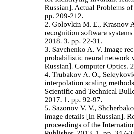
Russian]. Actual Problems of
рр. 209-212.
2. Golovkin M. E., Krasnov 
recognition software systems 
2018. 3. рр. 22-31.
3. Savchenko A. V. Image rec
probabilistic neural network 
Russian]. Computer Optics. 2
4. Trubakov A. O., Seleykov
interpolation scaling methods
Scientific and Technical Bull
2017. 1. рр. 92-97.
5. Sazonov V. V., Shcherbakov
image details [In Russian]. Re
proceedings of the Internat
Publisher, 2013. 1. рр. 347-3