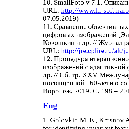
10. SmallFoto v 7.1. Описа
URL:
http://www.ln-soft.naro
07.05.2019)
11. Сравнение объективных
цифровых изображений [Эле
Кокошкин и др. // Журнал р
URL:
http://jre.cplire.ru/alt/
12. Процедура итерационн
изображений с адаптивной 
др. // Сб. тр. XXV Междунар
посвященной 160-летию со 
Воронеж, 2019. С. 198 – 20
Eng
1. Golovkin M. E., Krasnov 
for identifying invariant feat