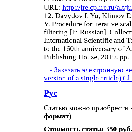
URL:
http://jre.cplire.ru/alt/
12. Davydov I. Yu, Klimov D.
V. Procedure for iterative sca
filtering [In Russian]. Colle
International Scientific and 
to the 160th anniversary of 
Publishing House, 2019. рр.
+
-
Заказать электронную вер
version of a single article)
Cli
Рус
Статью можно приобрести в
формат
).
Стоимость статьи 350 руб