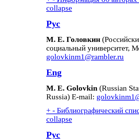
collapse
Рус
М. Е. Головкин
(Российски
социальный университет, Мо
golovkinm1@rambler.ru
Eng
M. E. Golovkin
(Russian Sta
Russia) E-mail:
golovkinm1@
+
-
Библиографический списо
collapse
Рус