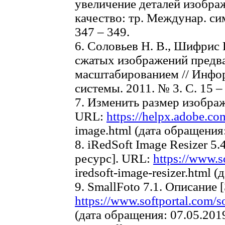
увеличение деталей изобра
качество: тр. Междунар. сим
347 – 349.
6. Соловьев Н. В., Шифрис 
сжатых изображений предв
масштабированием // Инф
системы. 2011. № 3. С. 15 –
7. Изменить размер изобра
URL:
https://helpx.adobe.co
image.html (дата обращения:
8. iRedSoft Image Resizer 
ресурс]. URL:
https://www.so
iredsoft-image-resizer.html 
9. SmallFoto 7.1. Описание
https://www.softportal.com/s
(дата обращения: 07.05.2019