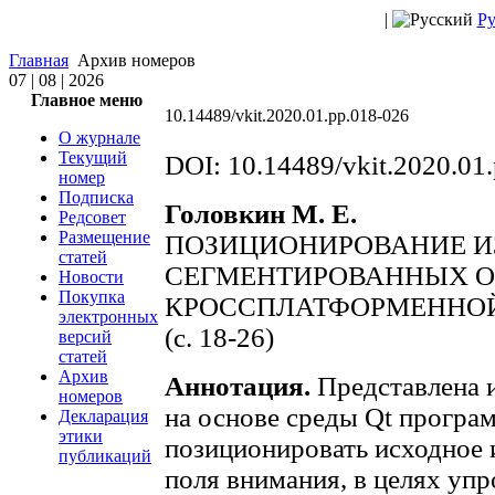
|
Ру
Главная
Архив номеров
07 | 08 | 2026
Главное меню
10.14489/vkit.2020.01.pp.018-026
О журнале
Текущий
DOI: 10.14489/vkit.2020.01
номер
Подписка
Головкин М. Е.
Редсовет
Размещение
ПОЗИЦИОНИРОВАНИЕ И
статей
СЕГМЕНТИРОВАННЫХ О
Новости
Покупка
КРОССПЛАТФОРМЕННОЙ
электронных
(c. 18-26)
версий
статей
Архив
Аннотация.
Представлена 
номеров
на основе среды Qt програ
Декларация
этики
позиционировать исходное 
публикаций
поля внимания, в целях уп