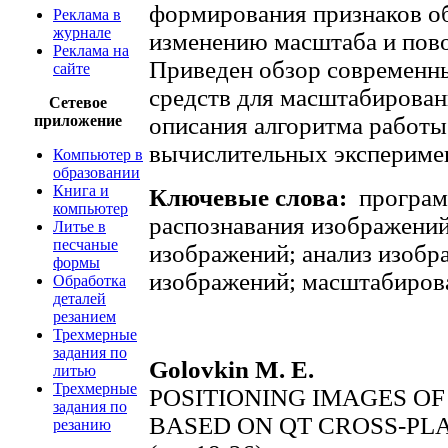
формирования признаков об
Реклама в
журнале
изменению масштаба и пово
Реклама на
Приведен обзор современн
сайте
средств для масштабирова
Сетевое
приложение
описания алгоритма работы
вычислительных экспериме
Компьютер в
образовании
Книга и
Ключевые слова:
програм
компьютер
распознавания изображений
Литье в
песчаные
изображений; анализ изобр
формы
изображений; масштабиров
Обработка
деталей
резанием
Трехмерные
задания по
Golovkin M. E.
литью
Трехмерные
POSITIONING IMAGES O
задания по
BASED ON QT CROSS-P
резанию