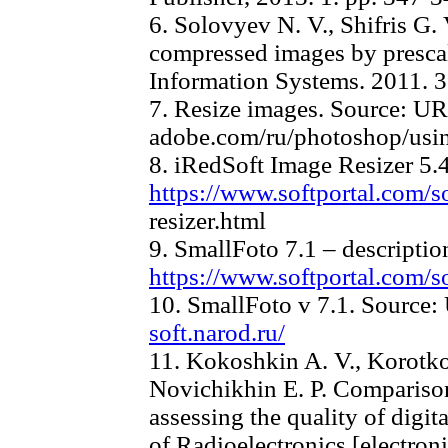
6. Solovyev N. V., Shifris G.
compressed images by presca
Information Systems. 2011. 3
7. Resize images. Source: U
adobe.com/ru/photoshop/usin
8. iRedSoft Image Resizer 5.
https://www.softportal.com/
resizer.html
9. SmallFoto 7.1 – descripti
https://www.softportal.com/s
10. SmallFoto v 7.1. Source
soft.narod.ru/
11. Kokoshkin A. V., Korotko
Novichikhin E. P. Comparison
assessing the quality of digit
of Radioelectronics [electroni