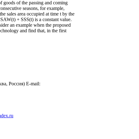
 of goods of the passing and coming
 consecutive seasons, for example,
 sales area occupied at time t by the
 SAW(t) + SSS(t) is a constant value.
nsider an example when the proposed
hnology and find that, in the first
а, Россия) E-mail:
dex.ru