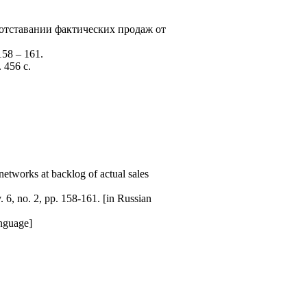
и отставании фактических продаж от
58 – 161.
 456 с.
networks at backlog of actual sales
 6, no. 2, pp. 158-161. [in Russian
anguage]