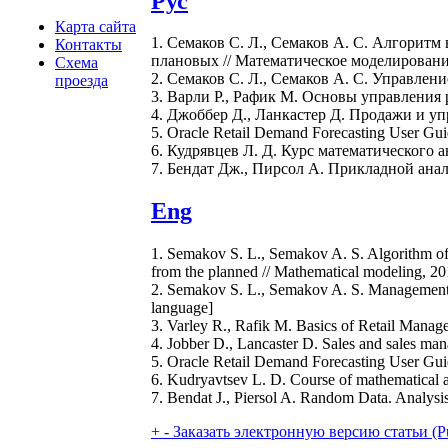
Рус
Карта сайта
1. Семаков С. Л., Семаков А. С. Алгоритм
Контакты
плановых // Математическое моделирование. 
Схема
2. Семаков С. Л., Семаков А. С. Управлени
проезда
3. Варли Р., Рафик М. Основы управления 
4. Джоббер Д., Ланкастер Д. Продажи и 
5. Oracle Retail Demand Forecasting User Gui
6. Кудрявцев Л. Д. Курс математического ан
7. Бендат Дж., Пирсол А. Прикладной анал
Eng
1. Semakov S. L., Semakov A. S. Algorithm of i
from the planned // Mathematical modeling, 201
2. Semakov S. L., Semakov A. S. Management of
language]
3. Varley R., Rafik M. Basics of Retail Manag
4. Jobber D., Lancaster D. Sales and sales 
5. Oracle Retail Demand Forecasting User Gu
6. Kudryavtsev L. D. Course of mathematical an
7. Bendat J., Piersol A. Random Data. Analys
+
-
Заказать электронную версию статьи (Purcha