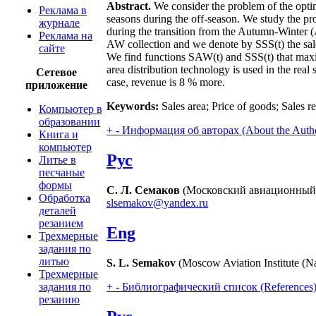
Abstract.
We consider the problem of the optim
Реклама в
seasons during the off-season. We study the pro
журнале
during the transition from the Autumn-Winter 
Реклама на
AW collection and we denote by SSS(t) the sale
сайте
We find functions SAW(t) and SSS(t) that maxi
area distribution technology is used in the real
Сетевое
case, revenue is 8 % more.
приложение
Keywords:
Sales area; Price of goods; Sales r
Компьютер в
образовании
+
-
Информация об авторах (About the Auth
Книга и
компьютер
Рус
Литье в
песчаные
формы
С. Л. Семаков
(Московский авиационный и
Обработка
slsemakov@yandex.ru
деталей
резанием
Eng
Трехмерные
задания по
литью
S. L. Semakov
(Moscow Aviation Institute (N
Трехмерные
+
-
Библиографический список (References
задания по
резанию