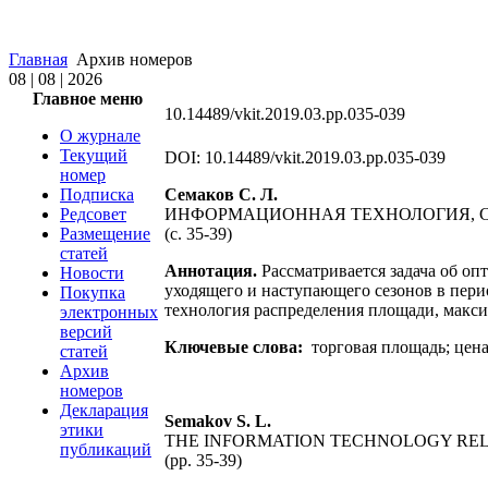
Главная
Архив номеров
08 | 08 | 2026
Главное меню
10.14489/vkit.2019.03.pp.035-039
О журнале
Текущий
DOI: 10.14489/vkit.2019.03.pp.035-039
номер
Подписка
Семаков С. Л.
Редсовет
ИНФОРМАЦИОННАЯ ТЕХНОЛОГИЯ, С
Размещение
(c. 35-39)
статей
Аннотация.
Рассматривается задача об о
Новости
уходящего и наступающего сезонов в пери
Покупка
технология распределения площади, макс
электронных
версий
Ключевые слова:
торговая площадь; цена
статей
Архив
номеров
Декларация
Semakov S. L.
этики
THE INFORMATION TECHNOLOGY REL
публикаций
(pp. 35-39)