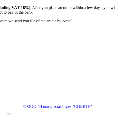
including VAT 18%)
. After you place an order within a few days, you w
t to pay in the bank.
unt we send you file of the article by e-mail.
© ООО "Издательский дом "СПЕКТР"