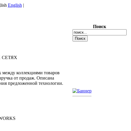
English
|
Поиск
 СЕТЯХ
х между коллекциями товаров
ыручка от продаж. Описана
ания предложенной технологии.
TWORKS