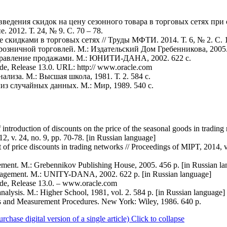
 введения скидок на цену сезонного товара в торговых сетях пр
2012. Т. 24, № 9. С. 70 – 78.
е скидками в торговых сетях // Труды МФТИ. 2014. Т. 6, № 2. С. 1
розничной торговлей. М.: Издательский Дом Гребенникова, 2005.
управление продажами. М.: ЮНИТИ-ДАНА, 2002. 622 с.
de, Release 13.0. URL: http:// www.oracle.com
ализа. М.: Высшая школа, 1981. Т. 2. 584 с.
из случайных данных. М.: Мир, 1989. 540 с.
ntroduction of discounts on the price of the seasonal goods in trading 
2, v. 24, no. 9, pp. 70-78. [in Russian language]
 price discounts in trading networks // Proceedings of MIPT, 2014, v.
ement. M.: Grebennikov Publishing House, 2005. 456 p. [in Russian l
management. M.: UNITY-DANA, 2002. 622 p. [in Russian language]
ide, Release 13.0. – www.oracle.com
alysis. M.: Higher School, 1981, vol. 2. 584 p. [in Russian language]
is and Measurement Procedures. New York: Wiley, 1986. 640 p.
se digital version of a single article)
Click to collapse