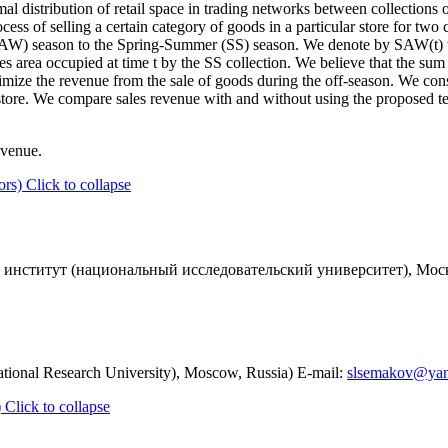
al distribution of retail space in trading networks between collections
cess of selling a certain category of goods in a particular store for two
(AW) season to the Spring-Summer (SS) season. We denote by SAW(t) the
s area occupied at time t by the SS collection. We believe that the sum
mize the revenue from the sale of goods during the off-season. We co
 store. We compare sales revenue with and without using the proposed tec
evenue.
ors)
Click to collapse
нститут (национальный исследовательский университет), Москв
ational Research University), Moscow, Russia) E-mail:
slsemakov@yan
)
Click to collapse