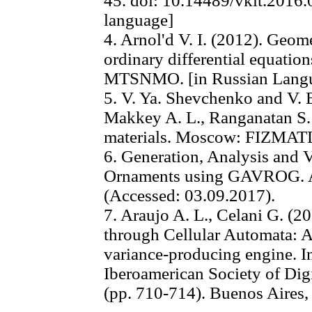
45. doi: 10.14489/vkit.2016.
language]
4. Arnol'd V. I. (2012). Geom
ordinary differential equatio
MTSNMO. [in Russian Lang
5. V. Ya. Shevchenko and V. E
Makkey A. L., Ranganatan S.
materials. Moscow: FIZMATLI
6. Generation, Analysis and V
Ornaments using GAVROG. A
(Accessed: 03.09.2017).
7. Araujo A. L., Celani G. (
through Cellular Automata: A 
variance-producing engine. I
Iberoamerican Society of Dig
(pp. 710-714). Buenos Aires,