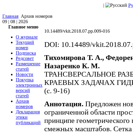
|
Ру
Главная
Архив номеров
09 | 08 | 2026
Главное меню
10.14489/vkit.2018.07.pp.009-016
О журнале
Текущий
DOI: 10.14489/vkit.2018.07
номер
Подписка
Тихомирова Т. А., Федоренк
Редсовет
Размещение
Назаренко К. М.
статей
ТРАНСВЕРСАЛЬНОЕ РАЗ
Новости
Покупка
КРАЕВЫХ ЗАДАЧАХ ГИД
электронных
(c. 9-16)
версий
статей
Архив
Аннотация.
Предложен нов
номеров
ограниченной области прос
Декларация
этики
принципе геометрического 
публикаций
смежных масштабов. Сетка