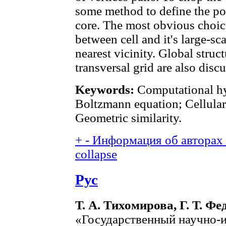
some method to define the pos
core. The most obvious choice 
between cell and it's large-sc
nearest vicinity. Global struc
transversal grid are also disc
Keywords:
Computational hy
Boltzmann equation; Cellular 
Geometric similarity.
+
-
Информация об авторах (
collapse
Рус
Т. А. Тихомирова, Г. Т. Ф
«Государственный научно-и