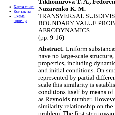
Tikhomirova T. A., Fedoren
Карта сайта
Nazarenko K. M.
Контакты
TRANSVERSAL SUBDIVISI
Схема
проезда
BOUNDARY VALUE PROB
AERODYNAMICS
(pp. 9-16)
Abstract.
Uniform substances,
have no large-scale structure, 
properties, including dynami
and initial conditions. On smal
represented by partial differe
scale this similarity is esta
conditions itself by means of
as Reynolds number. However,
similarity relationship on the
problem. The first step towards