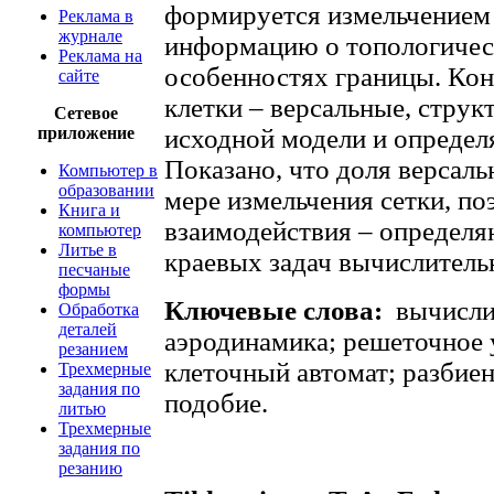
формируется измельчением
Реклама в
журнале
информацию о топологичес
Реклама на
особенностях границы. Кон
сайте
клетки – версальные, струк
Сетевое
приложение
исходной модели и определя
Показано, что доля версаль
Компьютер в
образовании
мере измельчения сетки, по
Книга и
взаимодействия – определ
компьютер
Литье в
краевых задач вычислитель
песчаные
формы
Ключевые слова:
вычислит
Обработка
деталей
аэродинамика; решеточное 
резанием
клеточный автомат; разбие
Трехмерные
задания по
подобие.
литью
Трехмерные
задания по
резанию