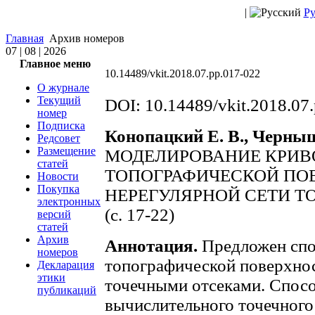
|
Ру
Главная
Архив номеров
07 | 08 | 2026
Главное меню
10.14489/vkit.2018.07.pp.017-022
О журнале
Текущий
DOI: 10.14489/vkit.2018.07
номер
Подписка
Конопацкий Е. В., Черныш
Редсовет
Размещение
МОДЕЛИРОВАНИЕ КРИВ
статей
ТОПОГРАФИЧЕСКОЙ ПО
Новости
Покупка
НЕРЕГУЛЯРНОЙ СЕТИ Т
электронных
(c. 17-22)
версий
статей
Архив
Аннотация.
Предложен спо
номеров
топографической поверхно
Декларация
этики
точечными отсеками. Спосо
публикаций
вычислительного точечного