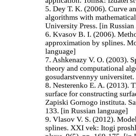
application. Tomsk: Izdatel's
5. Dey T. K. (2006). Curve an
algorithms with mathematica
University Press. [in Russian
6. Kvasov B. I. (2006). Meth
approximation by splines. 
language]
7. Ashkenazy V. O. (2003). S
theory and computational alg
gosudarstvennyy universitet.
8. Nesterenko E. A. (2013). Th
surface for constructing surfa
Zapiski Gornogo instituta. Sa
133. [in Russian language]
9. Vlasov V. S. (2012). Mode
splines. XXI vek: Itogi pros