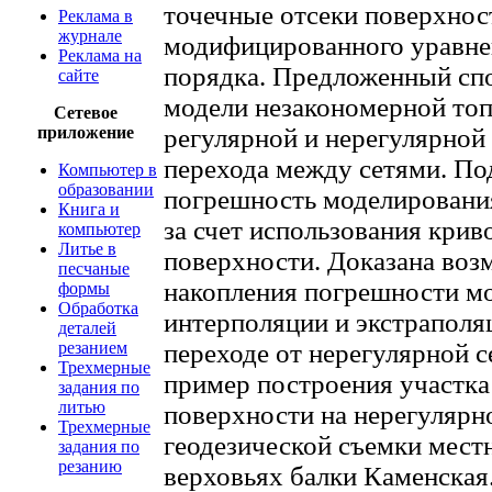
точечные отсеки поверхнос
Реклама в
журнале
модифицированного уравнен
Реклама на
порядка. Предложенный спо
сайте
модели незакономерной то
Сетевое
приложение
регулярной и нерегулярной 
перехода между сетями. По
Компьютер в
образовании
погрешность моделирования
Книга и
за счет использования кри
компьютер
Литье в
поверхности. Доказана воз
песчаные
накопления погрешности м
формы
Обработка
интерполяции и экстрапол
деталей
резанием
переходе от нерегулярной с
Трехмерные
пример построения участка
задания по
литью
поверхности на нерегулярно
Трехмерные
геодезической съемки мест
задания по
резанию
верховьях балки Каменская