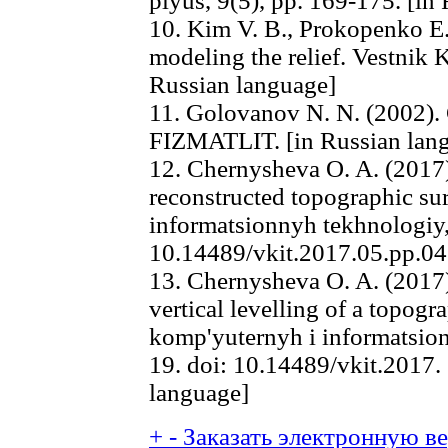
plyus, 9(5), pp. 169-175. [in
10. Kim V. B., Prokopenko E.
modeling the relief. Vestnik 
Russian language]
11. Golovanov N. N. (2002)
FIZMATLIT. [in Russian lan
12. Chernysheva O. A. (2017)
reconstructed topographic su
informatsionnyh tekhnologiy, 
10.14489/vkit.2017.05.pp.04
13. Chernysheva O. A. (2017
vertical levelling of a topogr
komp'yuternyh i informatsion
19. doi: 10.14489/vkit.2017.
language]
+
-
Заказать электронную вер