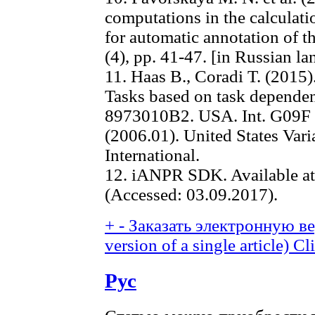
computations in the calculatio
for automatic annotation of 
(4), pp. 41-47. [in Russian l
11. Haas B., Coradi T. (2015
Tasks based on task depende
8973010B2. USA. Int. G09F
(2006.01). United States Var
International.
12. iANPR SDK. Available a
(Accessed: 03.09.2017).
+
-
Заказать электронную вер
version of a single article)
Cli
Рус