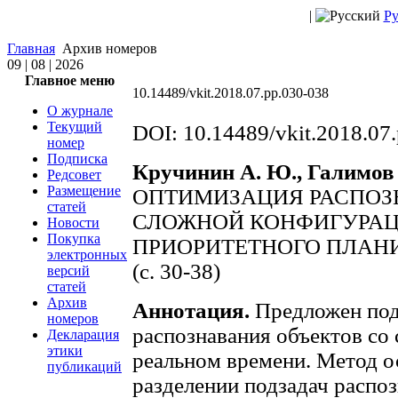
|
Ру
Главная
Архив номеров
09 | 08 | 2026
Главное меню
10.14489/vkit.2018.07.pp.030-038
О журнале
Текущий
DOI: 10.14489/vkit.2018.07
номер
Подписка
Кручинин А. Ю., Галимов Р
Редсовет
Размещение
ОПТИМИЗАЦИЯ РАСПОЗ
статей
СЛОЖНОЙ КОНФИГУРАЦ
Новости
Покупка
ПРИОРИТЕТНОГО ПЛАН
электронных
(c. 30-38)
версий
статей
Архив
Аннотация.
Предложен под
номеров
распознавания объектов со
Декларация
этики
реальном времени. Метод о
публикаций
разделении подзадач распо