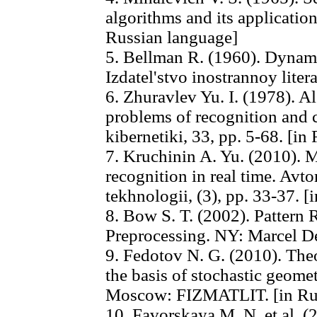
algorithms and its application
Russian language]
5. Bellman R. (1960). Dyna
Izdatel'stvo inostrannoy litera
6. Zhuravlev Yu. I. (1978). A
problems of recognition and c
kibernetiki, 33, pp. 5-68. [in
7. Kruchinin A. Yu. (2010). M
recognition in real time. Avt
tekhnologii, (3), pp. 33-37. 
8. Bow S. T. (2002). Pattern
Preprocessing. NY: Marcel D
9. Fedotov N. G. (2010). Theo
the basis of stochastic geomet
Moscow: FIZMATLIT. [in Rus
10. Favorskaya M. N. et al. (2