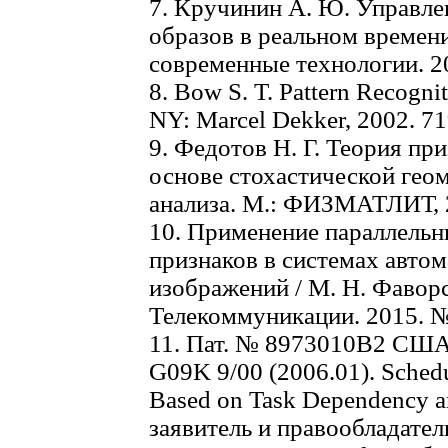
7. Кручинин А. Ю. Управле
образов в реальном времени
современные технологии. 20
8. Bow S. T. Pattern Recogni
NY: Marcel Dekker, 2002. 71
9. Федотов Н. Г. Теория пр
основе стохастической гео
анализа. М.: ФИЗМАТЛИТ, 2
10. Применение параллельн
признаков в системах авто
изображений / М. Н. Фаворск
Телекоммуникации. 2015. № 
11. Пат. № 8973010B2 США.
G09K 9/00 (2006.01). Schedu
Based on Task Dependency an
заявитель и правообладатель