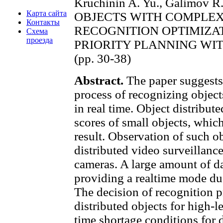
Kruchinin A. Yu., Galimov R.
Карта сайта
OBJECTS WITH COMPLE
Контакты
RECOGNITION OPTIMIZAT
Схема
проезда
PRIORITY PLANNING WI
(pp. 30-38)
Abstract.
The paper suggests
process of recognizing objec
in real time. Object distribute
scores of small objects, which
result. Observation of such ob
distributed video surveillanc
cameras. A large amount of da
providing a realtime mode du
The decision of recognition p
distributed objects for high-l
time shortage conditions for