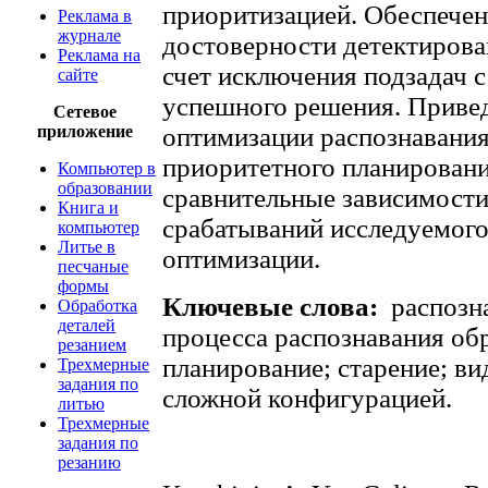
приоритизацией. Обеспечен
Реклама в
журнале
достоверности детектирова
Реклама на
счет исключения подзадач 
сайте
успешного решения. Привед
Сетевое
приложение
оптимизации распознавания
приоритетного планирован
Компьютер в
образовании
сравнительные зависимост
Книга и
срабатываний исследуемого
компьютер
Литье в
оптимизации.
песчаные
формы
Ключевые слова:
распозна
Обработка
деталей
процесса распознавания об
резанием
планирование; старение; ви
Трехмерные
задания по
сложной конфигурацией.
литью
Трехмерные
задания по
резанию