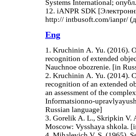
Systems International; опубл
12. iANPR SDK [Электронны
http:// intbusoft.com/ianpr/
Eng
1. Kruchinin А. Yu. (2016).
recognition of extended objec
Nauchnoe obozrenie. [in Rus
2. Kruchinin А. Yu. (2014). 
recognition of an extended obj
an assessment of the complexi
Informatsionno-upravlyayushhi
Russian language]
3. Gorelik A. L., Skripkin V.
Moscow: Vysshaya shkola. [i
4. Mihalevich V. S. (1965). S