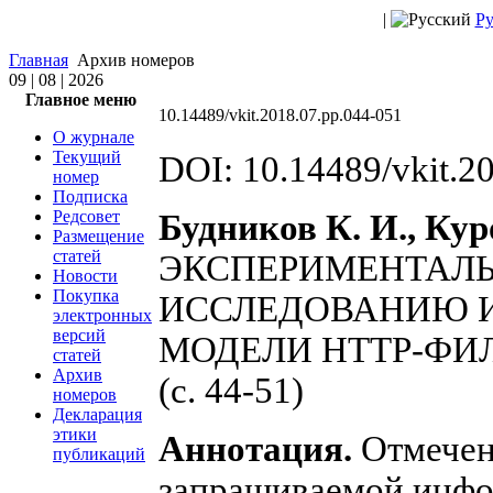
|
Ру
Главная
Архив номеров
09 | 08 | 2026
Главное меню
10.14489/vkit.2018.07.pp.044-051
О журнале
Текущий
DOI: 10.14489/vkit.2
номер
Подписка
Редсовет
Будников К. И., Кур
Размещение
статей
ЭКСПЕРИМЕНТАЛЬ
Новости
Покупка
ИССЛЕДОВАНИЮ 
электронных
версий
МОДЕЛИ HTTP-ФИ
статей
Архив
(c. 44-51)
номеров
Декларация
этики
Аннотация.
Отмечено
публикаций
запрашиваемой инфо