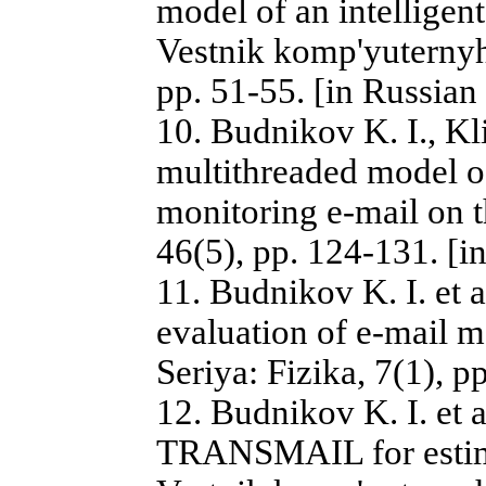
model of an intelligent
Vestnik komp'yuternyh
pp. 51-55. [in Russian
10. Budnikov K. I., Kli
multithreaded model of 
monitoring e-mail on 
46(5), pp. 124-131. [i
11. Budnikov K. I. et 
evaluation of e-mail 
Seriya: Fizika, 7(1), p
12. Budnikov K. I. et 
TRANSMAIL for estima