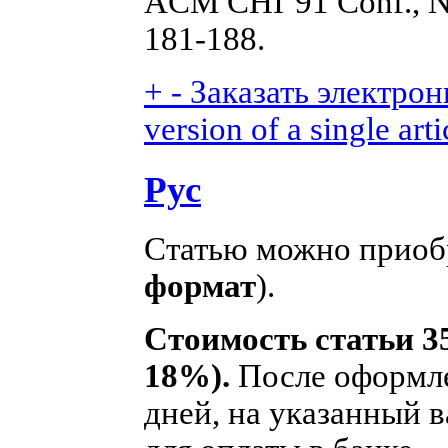
ACM CHI’91 Conf., Ne
181-188.
+
-
Заказать электрон
version of a single arti
Рус
Статью можно приобр
формат
).
Стоимость статьи 35
18%).
После оформле
дней, на указанный в