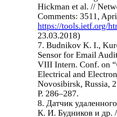
Hickman et al. // Net
Comments: 3511, Apri
https://tools.ietf.org/ht
23.03.2018)
7. Budnikov K. I., Ku
Sensor for Email Audit
VIII Intern. Conf. on
Electrical and Electr
Novosibirsk, Russia, 2
P. 286–287.
8. Датчик удаленног
К. И. Будников и др. 