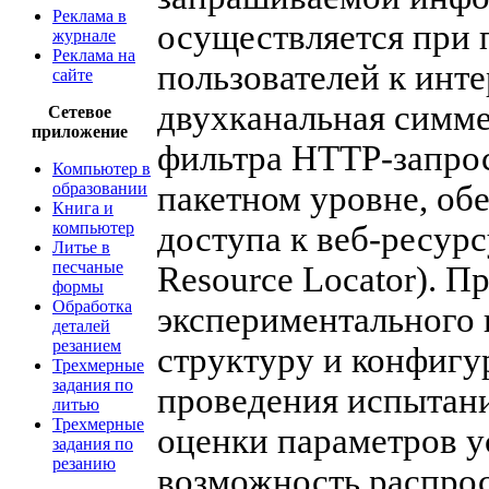
Реклама в
осуществляется при
журнале
Реклама на
пользователей к инт
сайте
двухканальная симм
Сетевое
приложение
фильтра HTTP-запросо
Компьютер в
образовании
пакетном уровне, об
Книга и
компьютер
доступа к веб-ресур
Литье в
песчаные
Resource Locator). П
формы
Обработка
экспериментального 
деталей
резанием
структуру и конфигу
Трехмерные
задания по
проведения испытани
литью
Трехмерные
оценки параметров у
задания по
резанию
возможность распрос