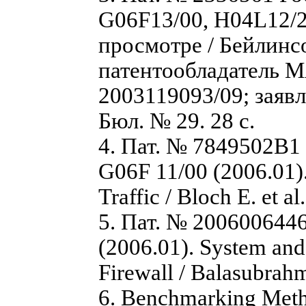
G06F13/00, H04L12/2
просмотре / Бейлинсон
патентообладател
2003119093/09; заявл.
Бюл. № 29. 28 с.
4. Пат. № 7849502B1 
G06F 11/00 (2006.01)
Traffic / Bloch E. et a
5. Пат. № 200600644
(2006.01). System and
Firewall / Balasubrah
6. Benchmarking Metho