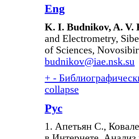
Eng
K. I. Budnikov, A. V.
and Electrometry, Sib
of Sciences, Novosibir
budnikov@iae.nsk.su
+
-
Библиографически
collapse
Рус
1. Апетьян С., Ковал
в Интернете. Анализ