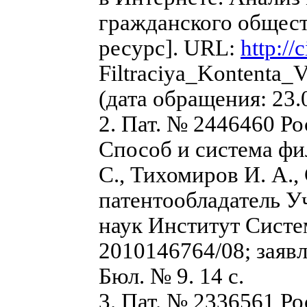
гражданского общест
ресурс]. URL:
http://
Filtraciya_Kontenta_
(дата обращения: 23.
2. Пат. № 2446460 Р
Способ и система фил
С., Тихомиров И. А., 
патентообладатель У
наук Институт Сист
2010146764/08; заявл.
Бюл. № 9. 14 с.
3. Пат. № 2336561 Р